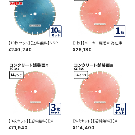
【10枚セット】【送料無料】NSR 1
【1枚】【メーカー廃番の為在庫品
4インチ 湿式 アスファルト道路・
限り】湿式 SC 道路 コンクリー
¥240,240
¥26,180
コンクリート舗装面兼用 一般道
ト用 14インチ 一般道路カッター
路カッター専用 nsr-14 ダイヤ
専用 コンクリート舗装面切断用
モンドブレード カッターブレード
ダイヤモンドブレード sc-355
刃 NSR-14-10
SC-355
【3枚セット】【送料無料】【メーカ
【5枚セット】【送料無料】【メーカ
ー廃番の為在庫品限り】湿式 S
ー廃番の為在庫品限り】湿式 S
¥71,940
¥114,400
C 道路 コンクリート用 14イン
C 道路 コンクリート用 14イン
チ 一般道路カッター専用 コンク
チ 一般道路カッター専用 コンク