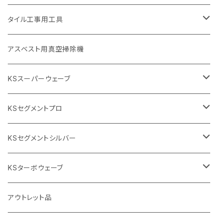
455mm（18インチ）
埋設鋳鉄管工事対応タイプ
355mm（14インチ）
本体
電動切断機
本体
タイル工事用工具
砥石（補強綱入り
替え刃
本体
低速回転
ブリック＆ブロック用切断機
付属品
手動工具
アスベスト用真空掃除機
交換部品など
ダイヤモンドホイール
高速回転
撹拌羽根
押し切り（手動切断機
穴あけ用工具
電動工具
KSスーパーウェーブ
2段変速
撹拌軸
押し切り替え刃（手動切断機替え刃
電動切断機
タイルニッパー
105mm（4インチ）
KSセグメントプロ
鏝（こて
タイルパッチ（ビブラート
プロ用鏝（こて）
125ｍｍ（5インチ）
105mm（4インチ）
KSセグメントシルバー
タイルニッパー
かくはん機
通常品
吸着盤
125mm（5インチ）
105mm（4インチ）
KSターボウェーブ
タイル施工用シューズ
ディスクグラインダー
ビス穴付き
通常品
その他
150ｍｍ（6インチ）
125mm（5インチ）
105mm（4インチ）
アウトレット品
吸着盤
その他