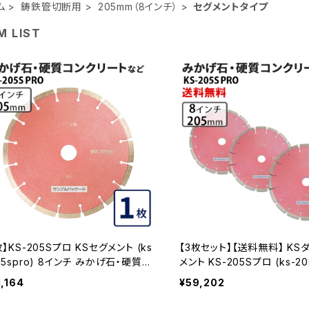
ム
鋳鉄管切断用
205mm（8インチ）
セグメントタイプ
M LIST
枚】KS-205Sプロ KSセグメント (ks
【3枚セット】【送料無料】 KS
05spro) 8インチ みかげ石・硬質コ
メント KS-205Sプロ (ks-20
クリートなどの切断 ダイヤモンドカッ
8インチ みかげ石・硬質コン
1,164
¥59,202
 刃 KS-205SPRO
ど KS-205SPRO-03