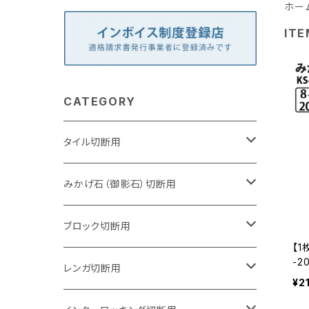
ホー
ITE
CATEGORY
タイル切断用
105mm（4インチ）
みかげ石（御影石）切断用
125mm（5インチ）
105mm（4インチ）
ブロック切断用
【1
-2
グラインダー取付用
セグメントタイプ
125mm（5インチ）
105mm（4インチ）
レンガ切断用
ン
¥2
ター
石井超硬電動切断機 取付用
セグメントタイプ（ビス穴付き
セグメントタイプ
セグメントタイプ