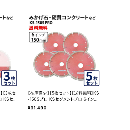
】【3枚セ
【在庫僅少】【5枚セット】【送料無料】KS
ロ KSセグ
-150Sプロ KSセグメントプロ 6インチ
チ 150
150mm みかげ石・硬質コンクリートな
¥61,490
ートなどの
どの切断用 ダイヤセグメント ダイヤモ
イヤモンド
ンドカッター 刃 (ks-150spro-05)
03)