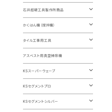
405mm（16インチ）
砥石（補強綱入り
355mm（14インチ）
セグメント（特殊凸凹加工チップ
埋設鋳鉄管工事対応タイプ
355mm（14インチ）
一般道路カッター用
セグメントタイプ
一般道路カッター用
305mm（12インチ）
アスファルト切断用
非金属用
石井超硬工具製作所商品
455mm（18インチ）
405mm（16インチ）
砥石（補強綱入り
砥石（補強綱入り
セグメント（特殊凸凹加工チップ
355mm（14インチ）
一般道路カッター用
305mm（12インチ）
押し切り（タイル切断機）
かくはん機（撹拌機）
455mm（18インチ）
埋設鋳鉄管工事対応タイプ
355mm（14インチ）
本体
電動切断機
本体
タイル工事用工具
砥石（補強綱入り
替え刃
本体
低速回転
ブリック＆ブロック用切断機
付属品
手動工具
アスベスト用真空掃除機
交換部品など
ダイヤモンドホイール
高速回転
撹拌羽根
押し切り（手動切断機
穴あけ用工具
電動工具
KSスーパーウェーブ
2段変速
撹拌軸
押し切り替え刃（手動切断機替え刃
電動切断機
タイルニッパー
105mm（4インチ）
KSセグメントプロ
鏝（こて
タイルパッチ（ビブラート
プロ用鏝（こて）
125ｍｍ（5インチ）
105mm（4インチ）
KSセグメントシルバー