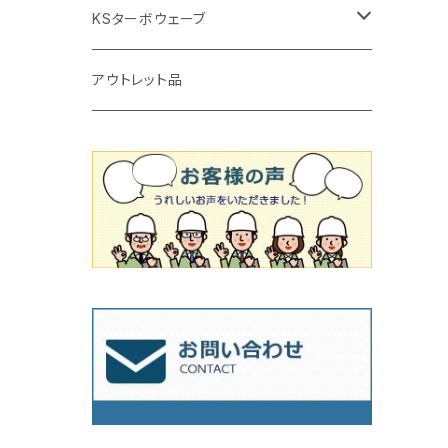
タイルニッパー
かくはん機
通常品
吸着盤
125mm（5インチ）
105mm（4インチ）
KSターボウェーブ
タイル施工用シューズ
ディスクグラインダー
ビス穴付き
通常品
その他
150ｍｍ（6インチ）
125mm（5インチ）
105mm（4インチ）
アウトレット品
吸着盤
その他
オフセットタイプ（ハットタイプ
ビス穴付き
シューズ
180mm（7インチ）
150mm（6インチ）
125mm（5インチ）
タイル針
オフセットタイプ（ハットタイプ
タイル針
205ｍｍ（8インチ）
180mm（7インチ）
150ｍｍ（6インチ）
その他
230mm（9インチ）
205mm（8インチ）
180ｍｍ（7インチ）
230mm（9インチ）
205mm（8インチ）
230ｍｍ（9インチ）