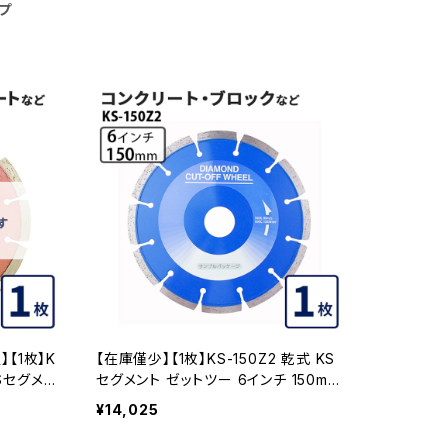
プ
【1枚】K
【在庫僅少】【1枚】KS-150Z2 乾式 KS
セグメント ゼットツー 6インチ 150mm
かげ石・硬
コンクリート・ブロックなどの切断 ダイ
¥14,025
ダイヤセ
ヤモンドカッター 刃 ダイヤセグメント
 (ks-1
ks-150z2