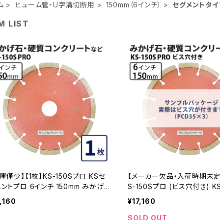
ム
ヒューム管・U字溝切断用
150mm（6インチ）
セグメントタイ
M LIST
庫僅少】【1枚】KS-150Sプロ KSセ
【メーカー欠品・入荷時期未定】
ントプロ 6インチ 150mm みかげ
S-150Sプロ (ビス穴付き) KSセグメン
・硬質コンクリートなどの切断用 ダ
トプロ 6インチ 150mm み
7,160
¥17,160
ヤセグメント ダイヤモンドカッター 刃
質コンクリートなどの切断用 
-150spro)
グメント ダイヤモンドカッター 刃
SOLD OUT