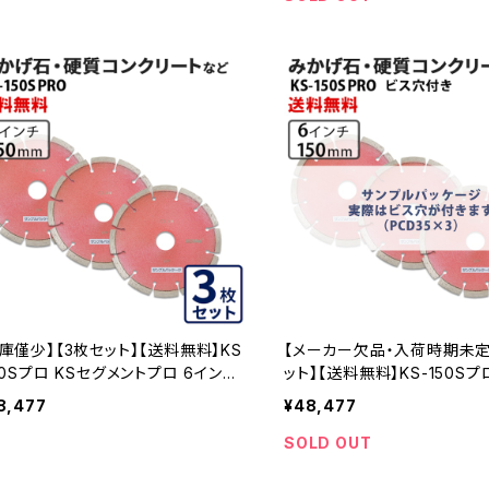
50spro-b)
庫僅少】【3枚セット】【送料無料】KS
【メーカー欠品・入荷時期未定
50Sプロ KSセグメントプロ 6インチ
ット】【送料無料】KS-150Sプ
50mm みかげ石・硬質コンクリートな
メントプロ (ビス穴付き) 6イン
8,477
¥48,477
の切断用 ダイヤセグメント ダイヤモ
mm みかげ石・硬質コンクリ
カッター 刃 (ks-150spro-03)
切断用 ダイヤセグメント ダ
SOLD OUT
カッター 刃 (ks-150spro-b-