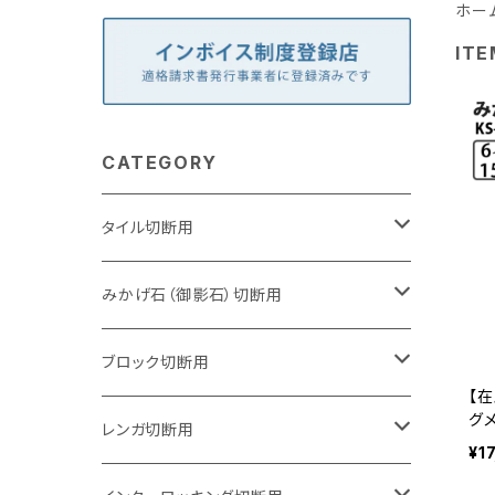
ホー
ITE
CATEGORY
タイル切断用
105mm（4インチ）
みかげ石（御影石）切断用
125mm（5インチ）
105mm（4インチ）
ブロック切断用
【在
グメ
グラインダー取付用
セグメントタイプ
125mm（5インチ）
105mm（4インチ）
レンガ切断用
石
¥1
イ
(ks
石井超硬電動切断機 取付用
セグメントタイプ（ビス穴付き
セグメントタイプ
セグメントタイプ