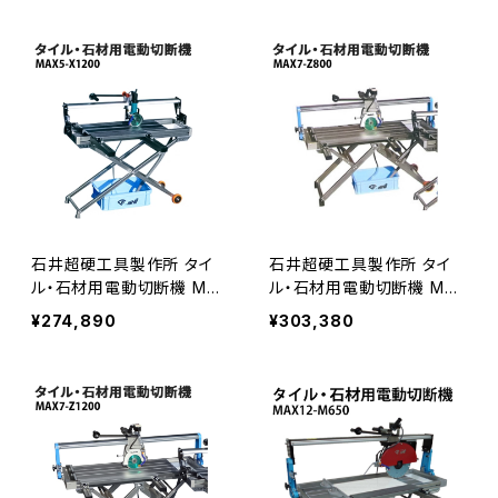
切断機 対応〉湿式専用 wsr
20mm トメ切り厚12mm ≪
-slim WSR-SLIM
メーカー直送≫ MAX5-X8
00
石井超硬工具製作所 タイ
石井超硬工具製作所 タイ
ル・石材用電動切断機 Max
ル・石材用電動切断機 Max
5-X1200 マックスシリーズ
7-z800 マックスシリーズ 1
¥274,890
¥303,380
125mmダイヤ刃タイプ 切巾
80mmダイヤ刃タイプ 切巾
1200mm 切厚20mm ≪メ
800mm 切厚45mm 大型・
ーカー直送≫ MAX5-X120
小型タイル、厚物・薄物石材
0
等に≪メーカー直送≫ MA
X7-Z800