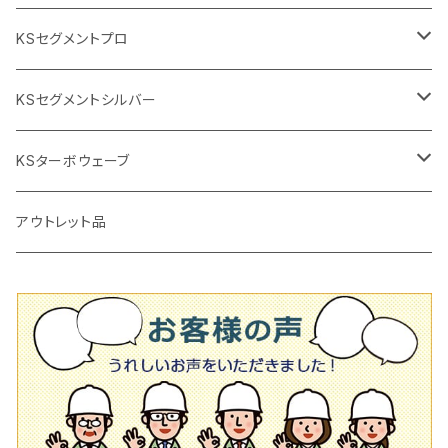
2段変速
撹拌軸
押し切り替え刃（手動切断機替え刃
電動切断機
タイルニッパー
105mm（4インチ）
KSセグメントプロ
鏝（こて
タイルパッチ（ビブラート
プロ用鏝（こて）
125ｍｍ（5インチ）
105mm（4インチ）
KSセグメントシルバー
タイルニッパー
かくはん機
通常品
吸着盤
125mm（5インチ）
105mm（4インチ）
KSターボウェーブ
タイル施工用シューズ
ディスクグラインダー
ビス穴付き
通常品
その他
150ｍｍ（6インチ）
125mm（5インチ）
105mm（4インチ）
アウトレット品
吸着盤
その他
オフセットタイプ（ハットタイプ
ビス穴付き
シューズ
180mm（7インチ）
150mm（6インチ）
125mm（5インチ）
タイル針
オフセットタイプ（ハットタイプ
タイル針
205ｍｍ（8インチ）
180mm（7インチ）
150ｍｍ（6インチ）
その他
230mm（9インチ）
205mm（8インチ）
180ｍｍ（7インチ）