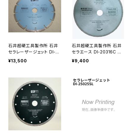
石井超硬工具製作所 石井
石井超硬工具製作所 石井
セラレーザージェット DI-20
セラエース DI-20316C ダ
022SL ダイヤモンドホイー
イヤモンドホイール 外径20
¥13,500
¥9,400
ル 外径200mm≪メーカー
3mm タイル・薄物石材用 セ
直送≫ DI-20022SL
ラクイーン標準刃 ≪メーカ
ー直送≫ DI-20316C