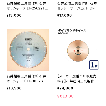
石井超硬工具製作所 石井
石井超硬工具製作所 石井
セラシャープ DI-25022T
セラレーザージェット DI-25
ダイヤモンドホイール 外径
025SL ダイヤモンドホイー
¥13,000
¥17,000
250mm タイル・薄物石材
ル 外径250mm セラキング
用・瓦・コンクリート用 ≪代
付属 御影石・硬質石材用
引き不可・メーカー直送≫
≪メーカー直送≫ DI-2502
DI-25022T
5SL
石井超硬工具製作所 石井
【メーカー廃番のため販売
セラシャープ DI-30026T
終了】石井超硬工具製作所
ダイヤモンドホイール 外径
disco ダイヤモンドホイー
¥16,500
¥24,860
300mm タイル・薄物石材
ル 外径180mm DDC1810
用・瓦・コンクリート用 ≪代
≪メーカー直送≫ DDC181
SOLD OUT
引き不可・メーカー直送≫
0
DI-30026T