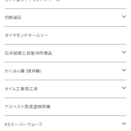
砥石（補強綱入り
有効長 420mm
一般道路カッター用
セグメント（特殊凸凹加工チップ
一般道路カッター用
305mm（12インチ）
セグメントタイプ
セグメントタイプ
セグメントタイプ
有効長 250mm
255mm（10インチ）
ヒューム管・U字溝切断用
鋳鉄管切断用
ヒューム管・U字溝切断用
道路（アス・コン兼用）
ストレート型チップ
100mm（4インチ）
切断砥石
355mm（14インチ）
埋設鋳鉄管工事対応タイプ
一般道路カッター用
埋設鋳鉄管工事対応タイプ
305mm（12インチ）
セグメント
セグメントタイプ
セグメントタイプ
305mm（12インチ）
アスファルト切断用
ヒューム管・U字溝切断用
アスファルト切断用
U型チップ
125mm（5インチ）
金属用
ダイヤモンドホールソー
405mm（16インチ）
砥石（補強綱入り
355mm（14インチ）
セグメント（特殊凸凹加工チップ
埋設鋳鉄管工事対応タイプ
355mm（14インチ）
一般道路カッター用
セグメントタイプ
一般道路カッター用
305mm（12インチ）
アスファルト切断用
非金属用
石井超硬工具製作所商品
455mm（18インチ）
405mm（16インチ）
砥石（補強綱入り
砥石（補強綱入り
セグメント（特殊凸凹加工チップ
355mm（14インチ）
一般道路カッター用
305mm（12インチ）
押し切り（タイル切断機）
かくはん機（撹拌機）
455mm（18インチ）
埋設鋳鉄管工事対応タイプ
355mm（14インチ）
本体
電動切断機
本体
タイル工事用工具
砥石（補強綱入り
替え刃
本体
低速回転
ブリック＆ブロック用切断機
付属品
手動工具
アスベスト用真空掃除機
交換部品など
ダイヤモンドホイール
高速回転
撹拌羽根
押し切り（手動切断機
穴あけ用工具
電動工具
KSスーパーウェーブ