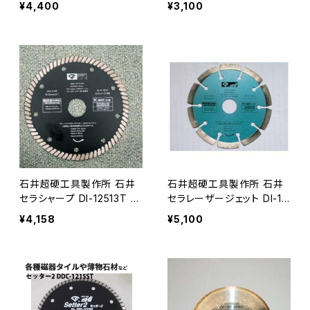
¥4,400
¥3,100
ル 外径105mm 御影石・硬
5mm Φ15リング付 ≪メー
質レンガ・硬質石材・コンク
カー直送≫ DI-10512T
リート用≪メーカー直送≫
DI-10520SL
石井超硬工具製作所 石井
石井超硬工具製作所 石井
セラシャープ DI-12513T ダ
セラレーザージェット DI-12
イヤモンドホイール 外径12
520SL ダイヤモンドホイー
¥4,158
¥5,100
5mm タイル・薄物石材用・
ル 外径125mm≪メーカー
瓦・コンクリート用≪メーカ
直送≫ DI-12520SL
ー直送≫ DI-12513T