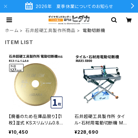
2026年 夏季休業についてのお知らせ
ホーム
石井超硬工具製作所商品
電動切断機
ITEM LIST
【廃番のため在庫品限り】【1
石井超硬工具製作所 タイ
枚】湿式 KSスリムリム0.8
ル・石材用電動切断機 Max
ダイヤモンドホイール 薄刃
5-X800 マックスシリーズ
¥10,450
¥228,690
〈石井超硬工具製作所 電動
125mmダイヤ刃タイプ 切厚