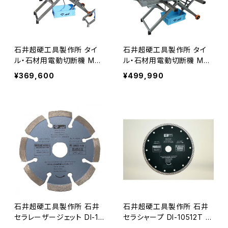
石井超硬工具製作所 タイ
石井超硬工具製作所 タイ
ル・石材用電動切断機 Max
ル・石材用電動切断機 Max
7-z1200 マックスシリーズ
12-m650 マックスシリーズ
¥369,600
¥499,990
180mmダイヤ刃タイプ 切巾
305mmダイヤ刃タイプ 切
1200mm 切厚45mm 大型・
巾650mm 切厚90mm【メ
小型タイル、厚物・薄物石材
ーカー直送 代引き不可】 M
等に【メーカー直送】 MAX7
AX12-M650
-Z1200
石井超硬工具製作所 石井
石井超硬工具製作所 石井
セラレーザージェット DI-10
セラシャープ DI-10512T ダ
520SL ダイヤモンドホイー
イヤモンドホイール 外径10