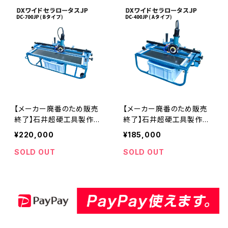
【メーカー廃番のため販売
【メーカー廃番のため販売
終了】石井超硬工具製作所
終了】石井超硬工具製作所
DXワイドセラロータスJP D
DXワイドセラロータスJP D
¥220,000
¥185,000
C-700JP( Bタイプ) 電動
C-400JP( Aタイプ) 電動
切断機 ≪メーカー直送≫
切断機 DC-400-13後継機
SOLD OUT
SOLD OUT
DC-700JP
≪メーカー直送≫ DC-400
JP