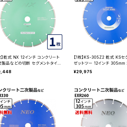
枚】乾式 NX 12インチ コンクリート
【1枚】KS-305Z2 乾式 KS
次製品などの切断 セグメントタイプ
ゼットツー 12インチ 305mm
イヤモンドカッター ダイヤモンドブレ
ート・ブロックなどの切断 ダ
9,448
¥29,975
 nx-12 NX-12
カッター 刃 ダイヤセグメント k
2