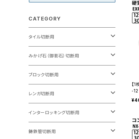
CATEGORY
タイル切断用
105mm（4インチ）
みかげ石（御影石）切断用
125mm（5インチ）
105mm（4インチ）
ブロック切断用
【1
-
グラインダー取付用
セグメントタイプ
125mm（5インチ）
105mm（4インチ）
レンガ切断用
断
¥4
レー
石井超硬電動切断機 取付用
セグメントタイプ（ビス穴付き
セグメントタイプ
セグメントタイプ
150mm（6インチ）
125mm（5インチ）
105mm（4インチ）
インターロッキング切断用
オフセットタイプ（ハットタイプ
セグメントタイプ（ビス穴付き
ウェーブタイプ
セグメントタイプ
セグメントタイプ
セグメントタイプ
180mm（7インチ）
150mm（6インチ）
125mm（5インチ）
105mm（4インチ）
鋳鉄管切断用