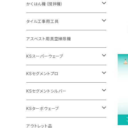
砥石（補強綱入り
砥石（補強綱入り
セグメント（特殊凸凹加工チップ
355mm（14インチ）
一般道路カッター用
305mm（12インチ）
押し切り（タイル切断機）
かくはん機（撹拌機）
455mm（18インチ）
埋設鋳鉄管工事対応タイプ
355mm（14インチ）
本体
電動切断機
本体
タイル工事用工具
砥石（補強綱入り
替え刃
本体
低速回転
ブリック＆ブロック用切断機
付属品
手動工具
アスベスト用真空掃除機
交換部品など
ダイヤモンドホイール
高速回転
撹拌羽根
押し切り（手動切断機
穴あけ用工具
電動工具
KSスーパーウェーブ
2段変速
撹拌軸
押し切り替え刃（手動切断機替え刃
電動切断機
タイルニッパー
105mm（4インチ）
KSセグメントプロ
鏝（こて
タイルパッチ（ビブラート
プロ用鏝（こて）
125ｍｍ（5インチ）
105mm（4インチ）
KSセグメントシルバー
タイルニッパー
かくはん機
通常品
吸着盤
125mm（5インチ）
105mm（4インチ）
KSターボウェーブ
タイル施工用シューズ
ディスクグラインダー
ビス穴付き
通常品
その他
150ｍｍ（6インチ）
125mm（5インチ）
105mm（4インチ）
アウトレット品