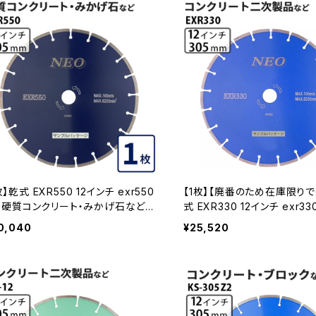
枚】乾式 EXR550 12インチ exr550
【1枚】【廃番のため在庫限り
12 硬質コンクリート・みかげ石など切
式 EXR330 12インチ exr33
 ダイヤモンドカッター ダイヤモンドブ
クリート二次製品の切断 ダイ
0,040
¥25,520
ド EXR550-12
カッター ダイヤモンドブレード 
0-12