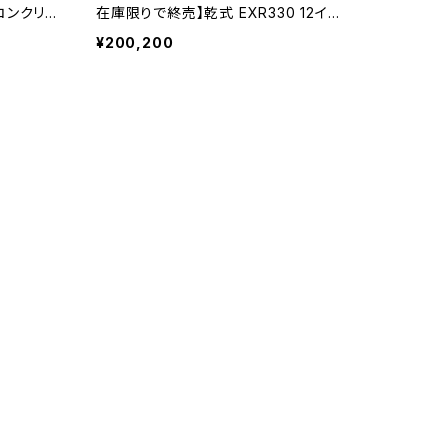
硬質コンクリー
在庫限りで終売】乾式 EXR330 12イン
-10
チ exr330-12 コンクリート二次製品
¥200,200
など EXR330-12-10