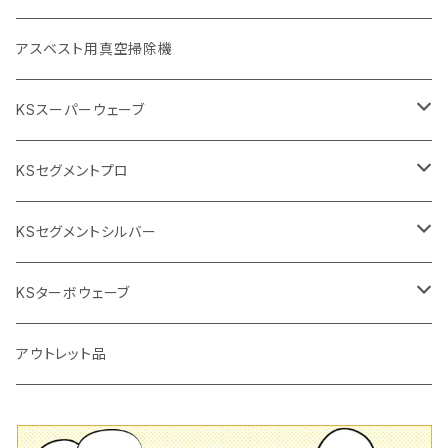
砥石（補強綱入り
替え刃
本体
低速回転
ブリック＆ブロック用切断機
付属品
手動工具
アスベスト用真空掃除機
交換部品など
ダイヤモンドホイール
高速回転
撹拌羽根
押し切り（手動切断機
穴あけ用工具
電動工具
KSスーパーウェーブ
2段変速
撹拌軸
押し切り替え刃（手動切断機替え刃
電動切断機
タイルニッパー
105mm（4インチ）
KSセグメントプロ
鏝（こて
タイルパッチ（ビブラート
プロ用鏝（こて）
125ｍｍ（5インチ）
105mm（4インチ）
KSセグメントシルバー
タイルニッパー
かくはん機
通常品
吸着盤
125mm（5インチ）
105mm（4インチ）
KSターボウェーブ
タイル施工用シューズ
ディスクグラインダー
ビス穴付き
通常品
その他
150ｍｍ（6インチ）
125mm（5インチ）
105mm（4インチ）
アウトレット品
吸着盤
その他
オフセットタイプ（ハットタイプ
ビス穴付き
シューズ
180mm（7インチ）
150mm（6インチ）
125mm（5インチ）
タイル針