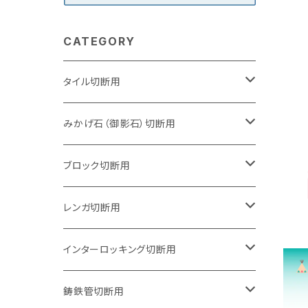
CATEGORY
タイル切断用
105mm（4インチ）
みかげ石（御影石）切断用
125mm（5インチ）
105mm（4インチ）
ブロック切断用
グラインダー取付用
セグメントタイプ
125mm（5インチ）
105mm（4インチ）
レンガ切断用
石井超硬電動切断機 取付用
セグメントタイプ（ビス穴付き
セグメントタイプ
セグメントタイプ
150mm（6インチ）
125mm（5インチ）
105mm（4インチ）
インターロッキング切断用
オフセットタイプ（ハットタイプ
セグメントタイプ（ビス穴付き
ウェーブタイプ
セグメントタイプ
セグメントタイプ
セグメントタイプ
180mm（7インチ）
150mm（6インチ）
125mm（5インチ）
105mm（4インチ）
鋳鉄管切断用