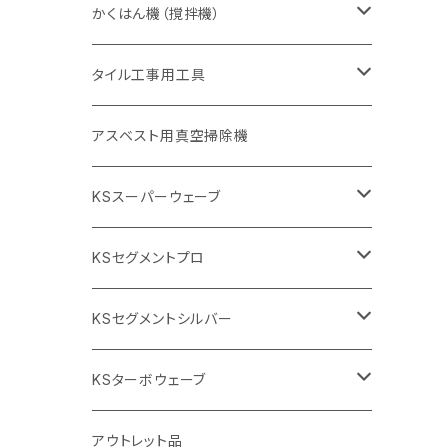
砥石（補強綱入り
砥石（補強綱入り
セグメント（特殊凸凹加工チップ
355mm（14インチ）
一般道路カッター用
305mm（12インチ）
押し切り（タイル切断機）
かくはん機（撹拌機）
455mm（18インチ）
埋設鋳鉄管工事対応タイプ
355mm（14インチ）
本体
電動切断機
本体
タイル工事用工具
砥石（補強綱入り
替え刃
本体
低速回転
ブリック＆ブロック用切断機
付属品
手動工具
アスベスト用真空掃除機
交換部品など
ダイヤモンドホイール
高速回転
撹拌羽根
押し切り（手動切断機
穴あけ用工具
電動工具
KSスーパーウェーブ
2段変速
撹拌軸
押し切り替え刃（手動切断機替え刃
電動切断機
タイルニッパー
105mm（4インチ）
KSセグメントプロ
鏝（こて
タイルパッチ（ビブラート
プロ用鏝（こて）
125ｍｍ（5インチ）
105mm（4インチ）
KSセグメントシルバー
タイルニッパー
かくはん機
通常品
吸着盤
125mm（5インチ）
105mm（4インチ）
KSターボウェーブ
タイル施工用シューズ
ディスクグラインダー
ビス穴付き
通常品
その他
150ｍｍ（6インチ）
125mm（5インチ）
105mm（4インチ）
アウトレット品