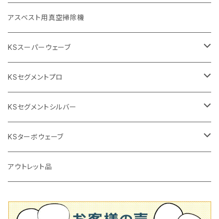
砥石（補強綱入り
替え刃
本体
低速回転
ブリック＆ブロック用切断機
付属品
手動工具
アスベスト用真空掃除機
交換部品など
ダイヤモンドホイール
高速回転
撹拌羽根
押し切り（手動切断機
穴あけ用工具
電動工具
KSスーパーウェーブ
2段変速
撹拌軸
押し切り替え刃（手動切断機替え刃
電動切断機
タイルニッパー
105mm（4インチ）
KSセグメントプロ
鏝（こて
タイルパッチ（ビブラート
プロ用鏝（こて）
125ｍｍ（5インチ）
105mm（4インチ）
KSセグメントシルバー
タイルニッパー
かくはん機
通常品
吸着盤
125mm（5インチ）
105mm（4インチ）
KSターボウェーブ
タイル施工用シューズ
ディスクグラインダー
ビス穴付き
通常品
その他
150ｍｍ（6インチ）
125mm（5インチ）
105mm（4インチ）
アウトレット品
吸着盤
その他
オフセットタイプ（ハットタイプ
ビス穴付き
シューズ
180mm（7インチ）
150mm（6インチ）
125mm（5インチ）
タイル針