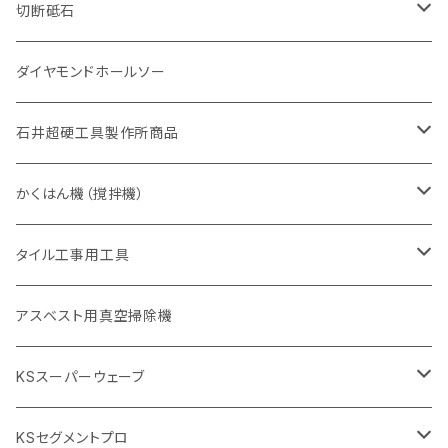
一般道路カッター用
セグメント（特殊凸凹加工チップ
一般道路カッター用
305mm（12インチ）
セグメントタイプ
セグメントタイプ
セグメントタイプ
有効長 250mm
255mm（10インチ）
ヒューム管・U字溝切断用
鋳鉄管切断用
ヒューム管・U字溝切断用
道路（アス・コン兼用）
ストレート型チップ
100mm（4インチ）
切断砥石
355mm（14インチ）
埋設鋳鉄管工事対応タイプ
一般道路カッター用
埋設鋳鉄管工事対応タイプ
305mm（12インチ）
セグメント
セグメントタイプ
セグメントタイプ
305mm（12インチ）
アスファルト切断用
ヒューム管・U字溝切断用
アスファルト切断用
U型チップ
125mm（5インチ）
金属用
ダイヤモンドホールソー
405mm（16インチ）
砥石（補強綱入り
355mm（14インチ）
セグメント（特殊凸凹加工チップ
埋設鋳鉄管工事対応タイプ
355mm（14インチ）
一般道路カッター用
セグメントタイプ
一般道路カッター用
305mm（12インチ）
アスファルト切断用
非金属用
石井超硬工具製作所商品
455mm（18インチ）
405mm（16インチ）
砥石（補強綱入り
砥石（補強綱入り
セグメント（特殊凸凹加工チップ
355mm（14インチ）
一般道路カッター用
305mm（12インチ）
押し切り（タイル切断機）
かくはん機（撹拌機）
455mm（18インチ）
埋設鋳鉄管工事対応タイプ
355mm（14インチ）
本体
電動切断機
本体
タイル工事用工具
砥石（補強綱入り
替え刃
本体
低速回転
ブリック＆ブロック用切断機
付属品
手動工具
アスベスト用真空掃除機
交換部品など
ダイヤモンドホイール
高速回転
撹拌羽根
押し切り（手動切断機
穴あけ用工具
電動工具
KSスーパーウェーブ
2段変速
撹拌軸
押し切り替え刃（手動切断機替え刃
電動切断機
タイルニッパー
105mm（4インチ）
KSセグメントプロ