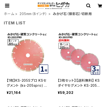
ホーム
205mm（8インチ）
みかげ石（御影石）切断用
ITEM LIST
【1枚】KS-205Sプロ KSセ
【3枚セット】【送料無料】 KS
グメント (ks-205spro) 8
ダイヤセグメント KS-205S
インチ みかげ石・硬質コン
プロ (ks-205spro) 8イン
¥21,164
¥59,202
クリートなどの切断 ダイヤ
チ みかげ石・硬質コンクリ
モンドカッター 刃 KS-205
ートなど KS-205SPRO-0
SPRO
3