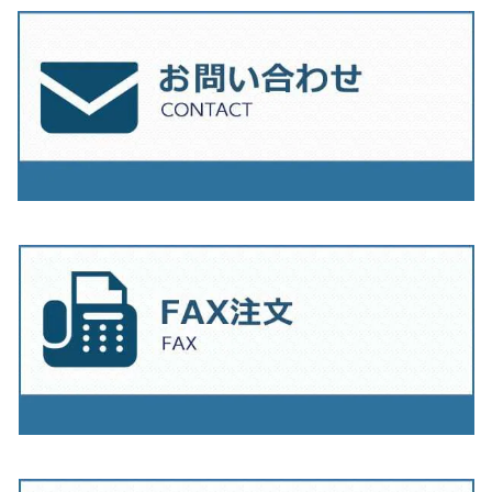
230ｍｍ（9インチ）