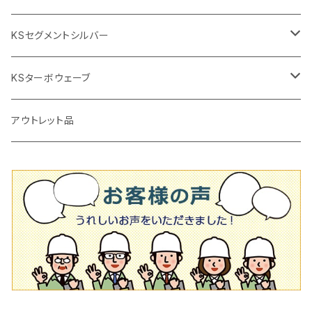
鏝（こて
タイルパッチ（ビブラート
プロ用鏝（こて）
125ｍｍ（5インチ）
105mm（4インチ）
KSセグメントシルバー
タイルニッパー
かくはん機
通常品
吸着盤
125mm（5インチ）
105mm（4インチ）
KSターボウェーブ
タイル施工用シューズ
ディスクグラインダー
ビス穴付き
通常品
その他
150ｍｍ（6インチ）
125mm（5インチ）
105mm（4インチ）
アウトレット品
吸着盤
その他
オフセットタイプ（ハットタイプ
ビス穴付き
シューズ
180mm（7インチ）
150mm（6インチ）
125mm（5インチ）
タイル針
オフセットタイプ（ハットタイプ
タイル針
205ｍｍ（8インチ）
180mm（7インチ）
150ｍｍ（6インチ）
その他
230mm（9インチ）
205mm（8インチ）
180ｍｍ（7インチ）
230mm（9インチ）
205mm（8インチ）