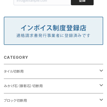
登録
CATEGORY
タイル切断用
105mm（4インチ）
みかげ石（御影石）切断用
125mm（5インチ）
105mm（4インチ）
ブロック切断用