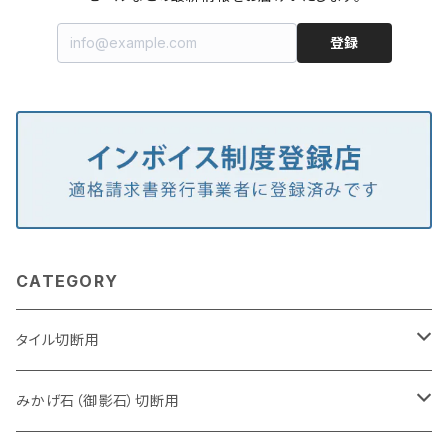
登録
CATEGORY
タイル切断用
105mm（4インチ）
みかげ石（御影石）切断用