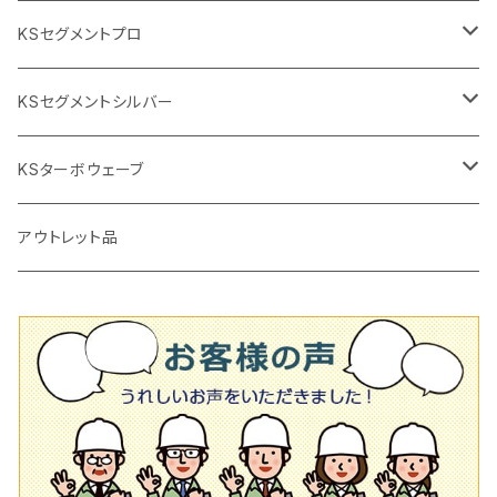
2段変速
撹拌軸
押し切り替え刃（手動切断機替え刃
電動切断機
タイルニッパー
105mm（4インチ）
KSセグメントプロ
鏝（こて
タイルパッチ（ビブラート
プロ用鏝（こて）
125ｍｍ（5インチ）
105mm（4インチ）
KSセグメントシルバー
タイルニッパー
かくはん機
通常品
吸着盤
125mm（5インチ）
105mm（4インチ）
KSターボウェーブ
タイル施工用シューズ
ディスクグラインダー
ビス穴付き
通常品
その他
150ｍｍ（6インチ）
125mm（5インチ）
105mm（4インチ）
アウトレット品
吸着盤
その他
オフセットタイプ（ハットタイプ
ビス穴付き
シューズ
180mm（7インチ）
150mm（6インチ）
125mm（5インチ）
タイル針
オフセットタイプ（ハットタイプ
タイル針
205ｍｍ（8インチ）
180mm（7インチ）
150ｍｍ（6インチ）
その他
230mm（9インチ）
205mm（8インチ）
180ｍｍ（7インチ）