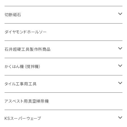
砥石（補強綱入り
有効長 420mm
一般道路カッター用
セグメント（特殊凸凹加工チップ
一般道路カッター用
305mm（12インチ）
セグメントタイプ
セグメントタイプ
セグメントタイプ
有効長 250mm
255mm（10インチ）
ヒューム管・U字溝切断用
鋳鉄管切断用
ヒューム管・U字溝切断用
道路（アス・コン兼用）
ストレート型チップ
100mm（4インチ）
切断砥石
355mm（14インチ）
埋設鋳鉄管工事対応タイプ
一般道路カッター用
埋設鋳鉄管工事対応タイプ
305mm（12インチ）
セグメント
セグメントタイプ
セグメントタイプ
305mm（12インチ）
アスファルト切断用
ヒューム管・U字溝切断用
アスファルト切断用
U型チップ
125mm（5インチ）
金属用
ダイヤモンドホールソー
405mm（16インチ）
砥石（補強綱入り
355mm（14インチ）
セグメント（特殊凸凹加工チップ
埋設鋳鉄管工事対応タイプ
355mm（14インチ）
一般道路カッター用
セグメントタイプ
一般道路カッター用
305mm（12インチ）
アスファルト切断用
非金属用
石井超硬工具製作所商品
455mm（18インチ）
405mm（16インチ）
砥石（補強綱入り
砥石（補強綱入り
セグメント（特殊凸凹加工チップ
355mm（14インチ）
一般道路カッター用
305mm（12インチ）
押し切り（タイル切断機）
かくはん機（撹拌機）
455mm（18インチ）
埋設鋳鉄管工事対応タイプ
355mm（14インチ）
本体
電動切断機
本体
タイル工事用工具
砥石（補強綱入り
替え刃
本体
低速回転
ブリック＆ブロック用切断機
付属品
手動工具
アスベスト用真空掃除機
交換部品など
ダイヤモンドホイール
高速回転
撹拌羽根
押し切り（手動切断機
穴あけ用工具
電動工具
KSスーパーウェーブ