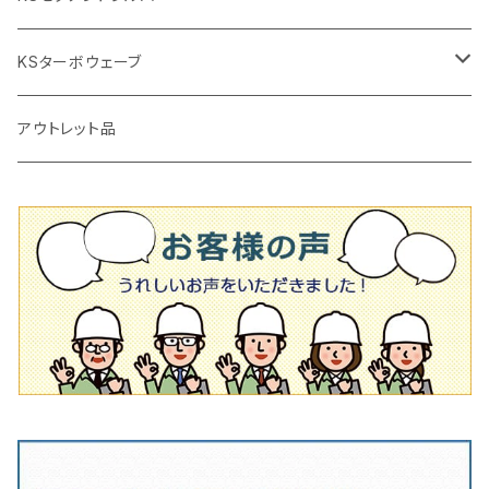
タイルニッパー
かくはん機
通常品
吸着盤
125mm（5インチ）
105mm（4インチ）
KSターボウェーブ
タイル施工用シューズ
ディスクグラインダー
ビス穴付き
通常品
その他
150ｍｍ（6インチ）
125mm（5インチ）
105mm（4インチ）
アウトレット品
吸着盤
その他
オフセットタイプ（ハットタイプ
ビス穴付き
シューズ
180mm（7インチ）
150mm（6インチ）
125mm（5インチ）
タイル針
オフセットタイプ（ハットタイプ
タイル針
205ｍｍ（8インチ）
180mm（7インチ）
150ｍｍ（6インチ）
その他
230mm（9インチ）
205mm（8インチ）
180ｍｍ（7インチ）
230mm（9インチ）
205mm（8インチ）
230ｍｍ（9インチ）