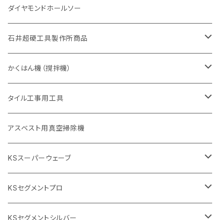
355mm（14インチ）
埋設鋳鉄管工事対応タイプ
一般道路カッター用
埋設鋳鉄管工事対応タイプ
305mm（12インチ）
セグメント
セグメントタイプ
セグメントタイプ
305mm（12インチ）
アスファルト切断用
ヒューム管・U字溝切断用
アスファルト切断用
U型チップ
125mm（5インチ）
金属用
ダイヤモンドホールソー
405mm（16インチ）
砥石（補強綱入り
355mm（14インチ）
セグメント（特殊凸凹加工チップ
埋設鋳鉄管工事対応タイプ
355mm（14インチ）
一般道路カッター用
セグメントタイプ
一般道路カッター用
305mm（12インチ）
アスファルト切断用
非金属用
石井超硬工具製作所商品
455mm（18インチ）
405mm（16インチ）
砥石（補強綱入り
砥石（補強綱入り
セグメント（特殊凸凹加工チップ
355mm（14インチ）
一般道路カッター用
305mm（12インチ）
押し切り（タイル切断機）
かくはん機（撹拌機）
455mm（18インチ）
埋設鋳鉄管工事対応タイプ
355mm（14インチ）
本体
電動切断機
本体
タイル工事用工具
砥石（補強綱入り
替え刃
本体
低速回転
ブリック＆ブロック用切断機
付属品
手動工具
アスベスト用真空掃除機
交換部品など
ダイヤモンドホイール
高速回転
撹拌羽根
押し切り（手動切断機
穴あけ用工具
電動工具
KSスーパーウェーブ
2段変速
撹拌軸
押し切り替え刃（手動切断機替え刃
電動切断機
タイルニッパー
105mm（4インチ）
KSセグメントプロ
鏝（こて
タイルパッチ（ビブラート
プロ用鏝（こて）
125ｍｍ（5インチ）
105mm（4インチ）
KSセグメントシルバー