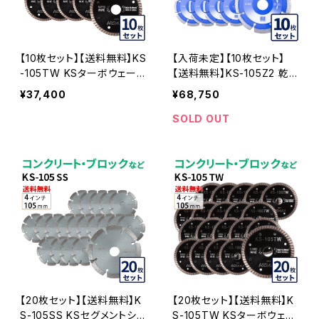
【10枚セット】【送料無料】KS
【入荷未定】【10枚セット】
-105TW KSターボウェーブ
【送料無料】KS-105Z2 乾
4インチ 105mm コンクリー
式 KSセグメント ゼットツー
¥37,400
¥68,750
ト・ブロックなどの切断用
4インチ 105mm ks-105z2
ダイヤモンドカッター 刃(ks
コンクリート・ブロックなど
SOLD OUT
-105tw-10)
の切断 ダイヤモンドカッタ
ー 刃 ダイヤセグメント KS-
105Z2-10
【20枚セット】【送料無料】K
【20枚セット】【送料無料】K
S-105SS KSセグメントシル
S-105TW KSターボウェー