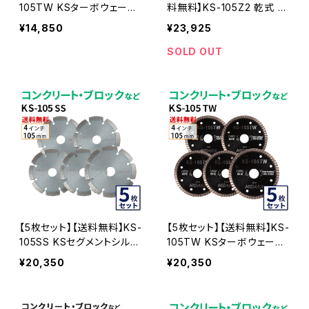
105TW KSターボウェーブ
料無料】KS-105Z2 乾式 K
4インチ 105mm コンクリー
Sセグメント ゼットツー 4イ
¥14,850
¥23,925
ト・ブロックなどの切断用
ンチ 105mm ks-105z2 コ
ダイヤモンドカッター 刃(ks
ンクリート・ブロックなどの
SOLD OUT
-105tw-03)
切断 ダイヤモンドカッター
刃 ダイヤセグメント KS-10
5Z2-03
【5枚セット】【送料無料】KS-
【5枚セット】【送料無料】KS-
105SS KSセグメントシルバ
105TW KSターボウェーブ
ー 4インチ 105mm コンク
4インチ 105mm コンクリー
¥20,350
¥20,350
リート・ブロックなどの切断
ト・ブロックなどの切断用
用 ダイヤモンドカッター 刃
ダイヤモンドカッター 刃(ks
(ks-105ss-05)
-105tw-05)