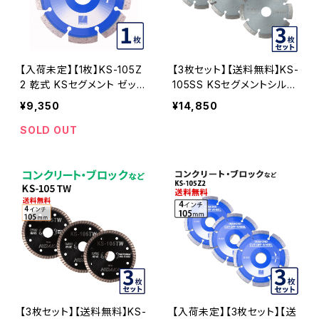
【入荷未定】【1枚】KS-105Z
【3枚セット】【送料無料】KS-
2 乾式 KSセグメント ゼット
105SS KSセグメントシルバ
ツー 4インチ ks-105z2 コ
ー 4インチ 105mm コンク
¥9,350
¥14,850
ンクリート・ブロックなどの
リート・ブロックなどの切断
切断 ダイヤモンドカッター
用 ダイヤモンドカッター 刃
SOLD OUT
刃 ダイヤセグメント
(ks-105ss-03)
【3枚セット】【送料無料】KS-
【入荷未定】【3枚セット】【送