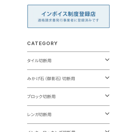
CATEGORY
タイル切断用
105mm（4インチ）
みかげ石（御影石）切断用
125mm（5インチ）
105mm（4インチ）
ブロック切断用
グラインダー取付用
セグメントタイプ
125mm（5インチ）
105mm（4インチ）
レンガ切断用
石井超硬電動切断機 取付用
セグメントタイプ（ビス穴付き
セグメントタイプ
セグメントタイプ