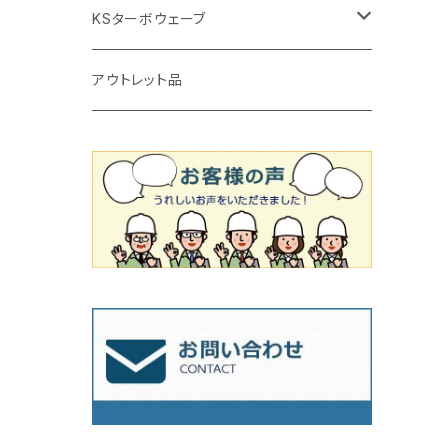
タイルニッパー
かくはん機
通常品
吸着盤
125mm（5インチ）
105mm（4インチ）
KSターボウェーブ
タイル施工用シューズ
ディスクグラインダー
ビス穴付き
通常品
その他
150ｍｍ（6インチ）
125mm（5インチ）
105mm（4インチ）
アウトレット品
吸着盤
その他
オフセットタイプ（ハットタイプ
ビス穴付き
シューズ
180mm（7インチ）
150mm（6インチ）
125mm（5インチ）
タイル針
オフセットタイプ（ハットタイプ
タイル針
205ｍｍ（8インチ）
180mm（7インチ）
150ｍｍ（6インチ）
その他
230mm（9インチ）
205mm（8インチ）
180ｍｍ（7インチ）
230mm（9インチ）
205mm（8インチ）
230ｍｍ（9インチ）