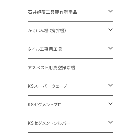
405mm（16インチ）
砥石（補強綱入り
355mm（14インチ）
セグメント（特殊凸凹加工チップ
埋設鋳鉄管工事対応タイプ
355mm（14インチ）
一般道路カッター用
セグメントタイプ
一般道路カッター用
305mm（12インチ）
アスファルト切断用
非金属用
石井超硬工具製作所商品
455mm（18インチ）
405mm（16インチ）
砥石（補強綱入り
砥石（補強綱入り
セグメント（特殊凸凹加工チップ
355mm（14インチ）
一般道路カッター用
305mm（12インチ）
押し切り（タイル切断機）
かくはん機（撹拌機）
455mm（18インチ）
埋設鋳鉄管工事対応タイプ
355mm（14インチ）
本体
電動切断機
本体
タイル工事用工具
砥石（補強綱入り
替え刃
本体
低速回転
ブリック＆ブロック用切断機
付属品
手動工具
アスベスト用真空掃除機
交換部品など
ダイヤモンドホイール
高速回転
撹拌羽根
押し切り（手動切断機
穴あけ用工具
電動工具
KSスーパーウェーブ
2段変速
撹拌軸
押し切り替え刃（手動切断機替え刃
電動切断機
タイルニッパー
105mm（4インチ）
KSセグメントプロ
鏝（こて
タイルパッチ（ビブラート
プロ用鏝（こて）
125ｍｍ（5インチ）
105mm（4インチ）
KSセグメントシルバー