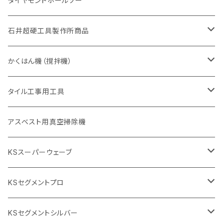
ダイヤモンドホールソー
405mm（16インチ）
砥石（補強綱入り
355mm（14インチ）
セグメント（特殊凸凹加工チップ
埋設鋳鉄管工事対応タイプ
355mm（14インチ）
一般道路カッター用
セグメントタイプ
一般道路カッター用
305mm（12インチ）
アスファルト切断用
非金属用
石井超硬工具製作所商品
455mm（18インチ）
405mm（16インチ）
砥石（補強綱入り
砥石（補強綱入り
セグメント（特殊凸凹加工チップ
355mm（14インチ）
一般道路カッター用
305mm（12インチ）
押し切り（タイル切断機）
かくはん機（撹拌機）
455mm（18インチ）
埋設鋳鉄管工事対応タイプ
355mm（14インチ）
本体
電動切断機
本体
タイル工事用工具
砥石（補強綱入り
替え刃
本体
低速回転
ブリック＆ブロック用切断機
付属品
手動工具
アスベスト用真空掃除機
交換部品など
ダイヤモンドホイール
高速回転
撹拌羽根
押し切り（手動切断機
穴あけ用工具
電動工具
KSスーパーウェーブ
2段変速
撹拌軸
押し切り替え刃（手動切断機替え刃
電動切断機
タイルニッパー
105mm（4インチ）
KSセグメントプロ
鏝（こて
タイルパッチ（ビブラート
プロ用鏝（こて）
125ｍｍ（5インチ）
105mm（4インチ）
KSセグメントシルバー