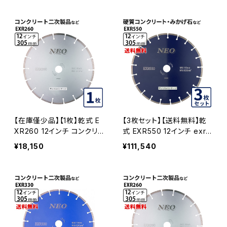
モンドブレード EXR550-12
ンドカッター ダイヤモンドブ
レード EXR330-12
【在庫僅少品】【1枚】乾式 E
【3枚セット】【送料無料】乾
XR260 12インチ コンクリ
式 EXR550 12インチ exr5
ート2次製品などの切断 ダ
50-12 硬質コンクリート・み
¥18,150
¥111,540
イヤモンドブレード ダイヤモ
かげ石など EXR550-12-0
ンドカッター exr260-12 E
3
XR260-12