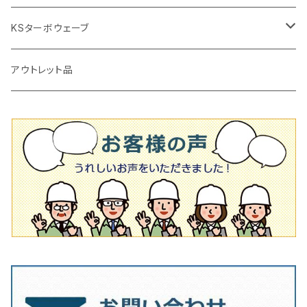
タイルニッパー
かくはん機
通常品
吸着盤
125mm（5インチ）
105mm（4インチ）
KSターボウェーブ
タイル施工用シューズ
ディスクグラインダー
ビス穴付き
通常品
その他
150ｍｍ（6インチ）
125mm（5インチ）
105mm（4インチ）
アウトレット品
吸着盤
その他
オフセットタイプ（ハットタイプ
ビス穴付き
シューズ
180mm（7インチ）
150mm（6インチ）
125mm（5インチ）
タイル針
オフセットタイプ（ハットタイプ
タイル針
205ｍｍ（8インチ）
180mm（7インチ）
150ｍｍ（6インチ）
その他
230mm（9インチ）
205mm（8インチ）
180ｍｍ（7インチ）
230mm（9インチ）
205mm（8インチ）
230ｍｍ（9インチ）