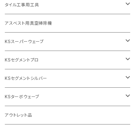
埋設鋳鉄管工事対応タイプ
355mm（14インチ）
本体
電動切断機
本体
タイル工事用工具
砥石（補強綱入り
替え刃
本体
低速回転
ブリック＆ブロック用切断機
付属品
手動工具
アスベスト用真空掃除機
交換部品など
ダイヤモンドホイール
高速回転
撹拌羽根
押し切り（手動切断機
穴あけ用工具
電動工具
KSスーパーウェーブ
2段変速
撹拌軸
押し切り替え刃（手動切断機替え刃
電動切断機
タイルニッパー
105mm（4インチ）
KSセグメントプロ
鏝（こて
タイルパッチ（ビブラート
プロ用鏝（こて）
125ｍｍ（5インチ）
105mm（4インチ）
KSセグメントシルバー
タイルニッパー
かくはん機
通常品
吸着盤
125mm（5インチ）
105mm（4インチ）
KSターボウェーブ
タイル施工用シューズ
ディスクグラインダー
ビス穴付き
通常品
その他
150ｍｍ（6インチ）
125mm（5インチ）
105mm（4インチ）
アウトレット品
吸着盤
その他
オフセットタイプ（ハットタイプ
ビス穴付き
シューズ
180mm（7インチ）
150mm（6インチ）
125mm（5インチ）