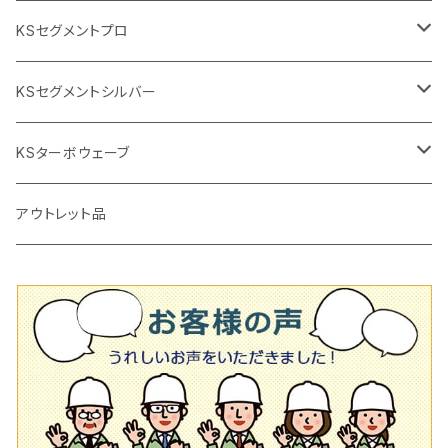
2段変速
撹拌軸
押し切り替え刃（手動切断機替え刃
電動切断機
タイルニッパー
105mm（4インチ）
KSセグメントプロ
鏝（こて
タイルパッチ（ビブラート
プロ用鏝（こて）
125ｍｍ（5インチ）
105mm（4インチ）
KSセグメントシルバー
タイルニッパー
かくはん機
通常品
吸着盤
125mm（5インチ）
105mm（4インチ）
KSターボウェーブ
タイル施工用シューズ
ディスクグラインダー
ビス穴付き
通常品
その他
150ｍｍ（6インチ）
125mm（5インチ）
105mm（4インチ）
アウトレット品
吸着盤
その他
オフセットタイプ（ハットタイプ
ビス穴付き
シューズ
180mm（7インチ）
150mm（6インチ）
125mm（5インチ）
タイル針
オフセットタイプ（ハットタイプ
タイル針
205ｍｍ（8インチ）
180mm（7インチ）
150ｍｍ（6インチ）
その他
230mm（9インチ）
205mm（8インチ）
180ｍｍ（7インチ）