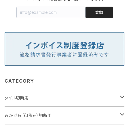
登録
CATEGORY
タイル切断用
105mm（4インチ）
みかげ石（御影石）切断用