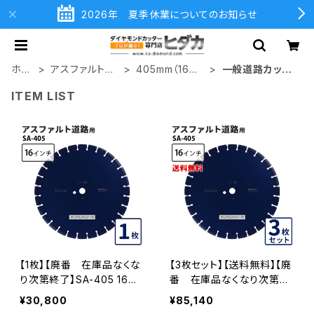
2026年 夏季休業についてのお知らせ
ホー
アスファルト切
405mm（16イ
一般道路カッタ
ム
断用
ンチ）
ー用
ITEM LIST
【1枚】【廃番 在庫品なくな
【3枚セット】【送料無料】【廃
り次第終了】SA-405 16イ
番 在庫品なくなり次第終
ンチ 湿式 SA アスファルト
了】SA-405 16インチ 湿式
¥30,800
¥85,140
道路切断用 一般道路カッタ
SA アスファルト道路切断用