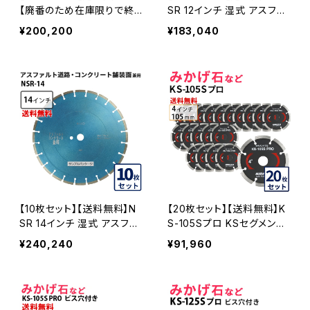
【廃番のため在庫限りで終
SR 12インチ 湿式 アスファ
売】乾式 EXR330 12インチ
ルト道路・コンクリート舗装
¥200,200
¥183,040
exr330-12 コンクリート二
面兼用 一般道路カッター切
次製品など EXR330-12-1
断専用 nsr-12 ダイヤモンド
0
ブレード カッターブレード
刃 NSR-12-10
【10枚セット】【送料無料】N
【20枚セット】【送料無料】K
SR 14インチ 湿式 アスファ
S-105Sプロ KSセグメント
ルト道路・コンクリート舗装
プロ 4インチ 105mm みか
¥240,240
¥91,960
面兼用 一般道路カッター専
げ石などの切断用 ダイヤセ
用 nsr-14 ダイヤモンドブレ
グメント ダイヤモンドカッタ
ード カッターブレード 刃 N
ー 刃 (ks-105spro-20)
SR-14-10