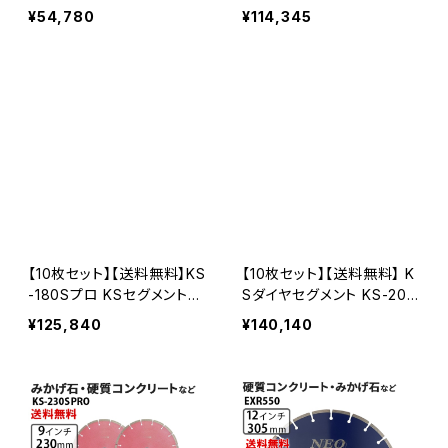
Sセグメントプロ 5インチ 12
無料】KSダイヤセグメント K
¥54,780
¥114,345
5mm みかげ石などの切断
S-125Sプロ 22穴 内径22
用 ダイヤセグメント ダイヤ
mm オフセットタイプ(ハット
モンドカッター 刃 ビス3個
タイプ) 5インチ みかげ石・
付属(ks-125spro-b) KS-1
硬質コンクリートなど (ks-1
25SPRO-B-10
25spro-of22) ダイヤモン
ドカッター 刃キワ切り コー
ナーカット 水平切断 KS-12
5SPRO-OF22-10
【10枚セット】【送料無料】KS
【10枚セット】【送料無料】 K
-180Sプロ KSセグメントプ
Sダイヤセグメント KS-205
ロ7インチ 180mm みかげ
Sプロ (ks-205spro) 8イ
¥125,840
¥140,140
石・硬質コンクリートなどの
ンチ みかげ石・硬質コンク
切断用 ダイヤセグメント ダ
リートなど KS-205SPRO-
イヤモンドカッター 刃 (ks-1
10
80spro-10)