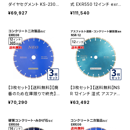
ダイヤセグメント KS-230S
式 EXR550 12インチ exr5
プロ 9インチ みかげ石・硬
50-12 硬質コンクリート・み
¥69,927
¥111,540
質コンクリートなど (ks-23
かげ石など EXR550-12-0
0spro) KS-230SPRO-03
3
【3枚セット】【送料無料】【廃
【3枚セット】【送料無料】NS
番のため在庫限りで終売】
R 12インチ 湿式 アスファル
乾式 EXR330 12インチ ex
ト道路・コンクリート舗装面
¥70,290
¥63,492
r330-12 コンクリート二次
兼用 一般道路カッター切断
製品など EXR330-12-03
専用 nsr-12 ダイヤモンドブ
レード カッターブレード 刃
NSR-12-03