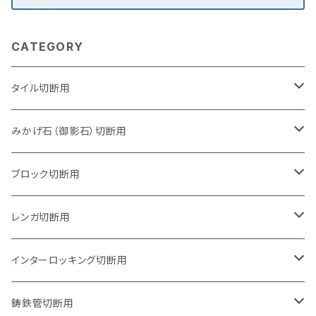
CATEGORY
タイル切断用
105mm（4インチ）
みかげ石（御影石）切断用
125mm（5インチ）
105mm（4インチ）
ブロック切断用
グラインダー取付用
セグメントタイプ
125mm（5インチ）
105mm（4インチ）
レンガ切断用
石井超硬電動切断機 取付用
セグメントタイプ（ビス穴付き
セグメントタイプ
セグメントタイプ
150mm（6インチ）
125mm（5インチ）
105mm（4インチ）
インターロッキング切断用
オフセットタイプ（ハットタイプ
セグメントタイプ（ビス穴付き
ウェーブタイプ
セグメントタイプ
セグメントタイプ
セグメントタイプ
180mm（7インチ）
150mm（6インチ）
125mm（5インチ）
105mm（4インチ）
鋳鉄管切断用