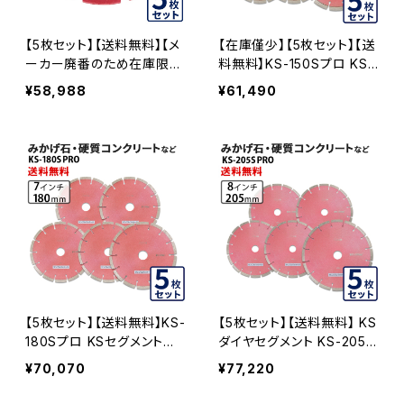
【5枚セット】【送料無料】【メ
【在庫僅少】【5枚セット】【送
ーカー廃番のため在庫限り
料無料】KS-150Sプロ KS
で終売予定】KSダイヤセグ
セグメントプロ 6インチ 150
¥58,988
¥61,490
メント KS-125Sプロ 22穴
mm みかげ石・硬質コンクリ
内径22mm オフセットタイ
ートなどの切断用 ダイヤセ
プ(ハットタイプ) 5インチ み
グメント ダイヤモンドカッタ
かげ石・硬質コンクリートな
ー 刃 (ks-150spro-05)
ど (ks-125spro-of22) ダ
イヤモンドカッター 刃キワ
切り コーナーカット 水平切
断 KS-125SPRO-OF22-0
5
【5枚セット】【送料無料】KS-
【5枚セット】【送料無料】 KS
180Sプロ KSセグメントプ
ダイヤセグメント KS-205S
ロ7インチ 180mm みかげ
プロ (ks-205spro) 8イン
¥70,070
¥77,220
石・硬質コンクリートなどの
チ みかげ石・硬質コンクリ
切断用 ダイヤセグメント ダ
ートなど KS-205SPRO-0