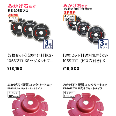
ンドカッター 刃 exr330-14
ード 刃 NSR-14
EXR330-14
【3枚セット】【送料無料】KS-
【3枚セット】【送料無料】KS-
105Sプロ KSセグメントプ
105Sプロ (ビス穴付き) KS
ロ 4インチ 105mm みかげ
セグメントプロ 4インチ 105
¥18,150
¥19,800
石などの切断用 ダイヤセグ
mm みかげ石などの切断用
メント ダイヤモンドカッター
ダイヤセグメント ダイヤモン
刃 (ks-105spro-03)
ドカッター 刃 ビス3個付属
(ks-105spro-b) KS-105S
PRO-B-03