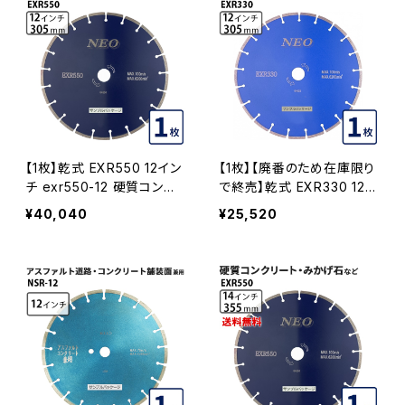
【1枚】乾式 EXR550 12イン
【1枚】【廃番のため在庫限り
チ exr550-12 硬質コンク
で終売】乾式 EXR330 12イ
リート・みかげ石など切断
ンチ exr330-12 コンクリー
¥40,040
¥25,520
ダイヤモンドカッター ダイヤ
ト二次製品の切断 ダイヤモ
モンドブレード EXR550-12
ンドカッター ダイヤモンドブ
レード EXR330-12