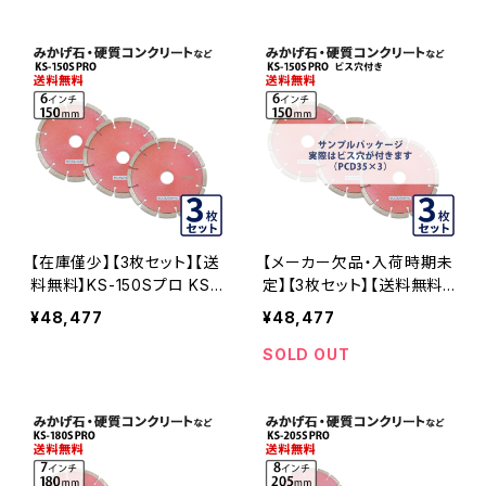
ダイヤセグメント ダイヤモン
内径22mm オフセットタイ
ドカッター 刃 ビス3個付属
プ(ハットタイプ) 5インチ み
(ks-125spro-b) KS-125S
かげ石・硬質コンクリートな
PRO-B-03
ど (ks-125spro-of22)ダイ
ヤモンドカッター 刃キワ切
り コーナーカット 水平切断
KS-125SPRO-OF22-03
【在庫僅少】【3枚セット】【送
【メーカー欠品・入荷時期未
料無料】KS-150Sプロ KS
定】【3枚セット】【送料無料】
セグメントプロ 6インチ 150
KS-150Sプロ KSセグメン
¥48,477
¥48,477
mm みかげ石・硬質コンクリ
トプロ (ビス穴付き) 6イン
ートなどの切断用 ダイヤセ
チ 150mm みかげ石・硬質
SOLD OUT
グメント ダイヤモンドカッタ
コンクリートなどの切断用
ー 刃 (ks-150spro-03)
ダイヤセグメント ダイヤモン
ドカッター 刃 (ks-150spro
-b-03)