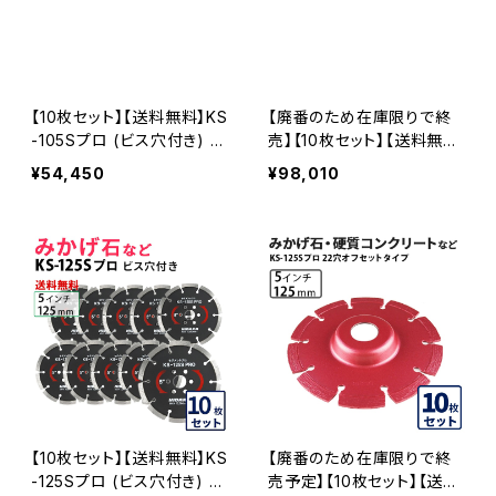
【10枚セット】【送料無料】KS
【廃番のため在庫限りで終
-105Sプロ (ビス穴付き) K
売】【10枚セット】【送料無
Sセグメントプロ 4インチ 10
料】KSダイヤセグメント KS
¥54,450
¥98,010
5mm みかげ石などの切断
-105Sプロ 20穴 内径20m
用 ダイヤセグメント ダイヤ
m オフセットタイプ(ハットタ
モンドカッター 刃 ビス3個
イプ) (ks-105spro-of20)
付属 (ks-105spro-b) KS-
ダイヤモンドカッター 刃キ
105SPRO-B-10
ワ切り コーナーカット 水平
切断 KS-105SPRO-OF20
-10
【10枚セット】【送料無料】KS
【廃番のため在庫限りで終
-125Sプロ (ビス穴付き) K
売予定】【10枚セット】【送料