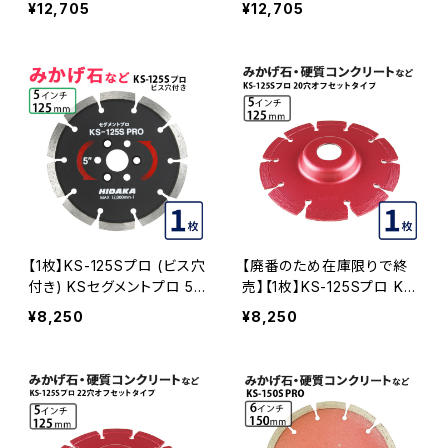
¥12,705
¥12,705
グメント (ks-105spro-of1
セグメント (ks-105spro-o
5) ダイヤモンドカッター 刃
f20) ダイヤモンドカッター
キワ切り コーナーカット 水
刃キワ切り コーナーカット
平切断 KS-105SPRO-OF1
水平切断 KS-105SPRO-O
5
F20
【1枚】KS-125Sプロ (ビス穴
【廃番のため在庫限りで終
付き) KSセグメントプロ 5
売】【1枚】KS-125Sプロ KS
インチ 125mm みかげ石な
セグメント 20穴 内径20m
¥8,250
¥8,250
どの切断用 ダイヤセグメン
m オフセットタイプ(ハットタ
ト ダイヤモンドカッター 刃
イプ) (ks-125spro-of20)
ビス3個付属(ks-125spro-
ダイヤモンドカッター 刃キ
b) KS-125SPRO-B
ワ切り コーナーカット 水平
切断 KS-125SPRO-OF20