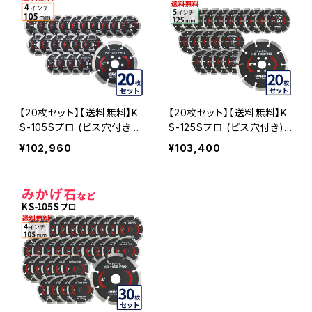
【20枚セット】【送料無料】K
【20枚セット】【送料無料】K
S-105Sプロ (ビス穴付き)
S-125Sプロ (ビス穴付き)
KSセグメントプロ 4インチ 1
KSセグメントプロ 5インチ 1
¥102,960
¥103,400
05mm みかげ石などの切
25mm みかげ石などの切断
断用 ダイヤセグメント ダイ
用 ダイヤセグメント ダイヤ
ヤモンドカッター 刃 ビス3
モンドカッター 刃 ビス3個
個付属 (ks-105spro-b) K
付属(ks-125spro-b) KS-1
S-105SPRO-B-20
25SPRO-B-20