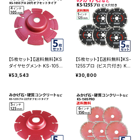
(ks-105spro-b) KS-105S
イヤモンドカッター 刃キワ
PRO-B-05
切り コーナーカット 水平切
断 KS-105SPRO-OF15-0
5
【5枚セット】【送料無料】KS
【5枚セット】【送料無料】KS-
ダイヤセグメント KS-105S
125Sプロ (ビス穴付き) KS
プロ 20穴 内径20mm オフ
セグメントプロ 5インチ 125
¥53,543
¥30,800
セットタイプ(ハットタイプ)
mm みかげ石などの切断用
(ks-105spro-of20) ダイ
ダイヤセグメント ダイヤモン
ヤモンドカッター 刃キワ切
ドカッター 刃 ビス3個付属
り コーナーカット 水平切断
(ks-125spro-b) KS-125S
KS-105SPRO-OF20-05
PRO-B-05