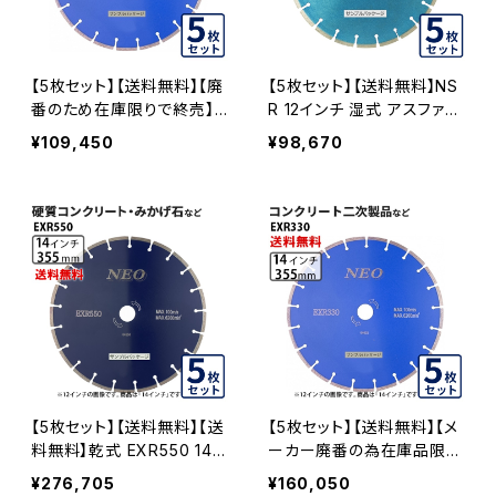
【5枚セット】【送料無料】【廃
【5枚セット】【送料無料】NS
番のため在庫限りで終売】
R 12インチ 湿式 アスファル
乾式 EXR330 12インチ ex
ト道路・コンクリート舗装面
¥109,450
¥98,670
r330-12 コンクリート二次
兼用 一般道路カッター切断
製品など EXR330-12-05
専用 nsr-12 ダイヤモンドブ
レード カッターブレード 刃
NSR-12-05
【5枚セット】【送料無料】【送
【5枚セット】【送料無料】【メ
料無料】乾式 EXR550 14イ
ーカー廃番の為在庫品限
ンチ exr550-14 硬質コン
り】乾式 EXR330 14インチ
¥276,705
¥160,050