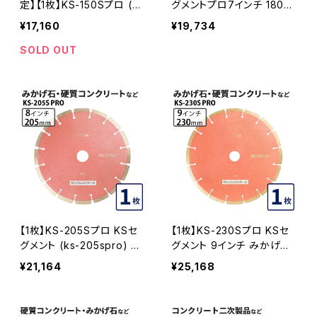
定】【1枚】KS-150Sプロ (ビ
グメントプロ7インチ 180m
ス穴付き) KSセグメントプ
m みかげ石・硬質コンクリ
¥17,160
¥19,734
ロ 6インチ 150mm みかげ
ートなどの切断用 ダイヤセ
石・硬質コンクリートなどの
グメント ダイヤモンドカッタ
SOLD OUT
切断用 ダイヤセグメント ダ
ー 刃 (ks-180spro)
イヤモンドカッター 刃 (ks-1
50spro-b)
【1枚】KS-205Sプロ KSセ
【1枚】KS-230Sプロ KSセ
グメント (ks-205spro) 8
グメント 9インチ みかげ石・
インチ みかげ石・硬質コン
硬質コンクリートなどの切
¥21,164
¥25,168
クリートなどの切断 ダイヤ
断 ダイヤモンドカッター ダ
モンドカッター 刃 KS-205
イヤセグメント (ks-230spr
SPRO
o) KS-230SPRO