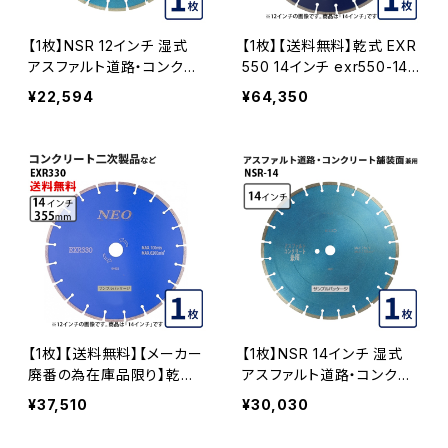
【1枚】NSR 12インチ 湿式
【1枚】【送料無料】乾式 EXR
アスファルト道路・コンクリ
550 14インチ exr550-14
ート舗装面兼用 一般道路
硬質コンクリート・みかげ石
¥22,594
¥64,350
カッター切断専用 nsr-12
など切断用 ダイヤモンドブ
ダイヤモンドブレード カッタ
レード ダイヤモンドカッター
ーブレード 刃 NSR-12
刃 EXR550-14
【1枚】【送料無料】【メーカー
【1枚】NSR 14インチ 湿式
廃番の為在庫品限り】乾式
アスファルト道路・コンクリ
EXR330 14インチ コンクリ
ート舗装面兼用 一般道路
¥37,510
¥30,030
ート二次製品などの切断 ダ
カッター専用 nsr-14 ダイヤ
イヤモンドブレード ダイヤモ
モンドブレード カッターブレ