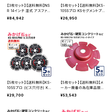
【3枚セット】【送料無料】NS
【5枚セット】【送料無料】KS-
R 14インチ 湿式 アスファル
105Sプロ KSセグメントプ
ト道路・コンクリート舗装面
ロ 4インチ 105mm みかげ
¥84,942
¥26,950
兼用 一般道路カッター専用
石などの切断用 ダイヤセグ
nsr-14 ダイヤモンドブレー
メント ダイヤモンドカッター
ド カッターブレード 刃 NSR
刃 (ks-105spro-05)
-14-03
【5枚セット】【送料無料】KS-
【5枚セット】【送料無料】【メ
105Sプロ (ビス穴付き) KS
ーカー廃番の為在庫品限
セグメントプロ 4インチ 105
り】KSダイヤセグメント KS-
¥29,700
¥53,543
mm みかげ石などの切断用
105Sプロ 15穴 内径15mm
ダイヤセグメント ダイヤモン
オフセットタイプ(ハットタイ
ドカッター 刃 ビス3個付属
プ) (ks-105spro-of15) ダ