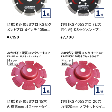
【1枚】KS-105Sプロ KSセグ
【1枚】KS-105Sプロ (ビス
メントプロ 4インチ 105mm
穴付き) KSセグメントプロ
みかげ石などの切断用 ダイ
4インチ 105mm みかげ石
¥7,150
¥7,700
ヤセグメント ダイヤモンドカ
などの切断用 ダイヤセグメ
ッター 刃 (ks-105spro)
ント ダイヤモンドカッター
刃 ビス3個付属 (ks-105sp
ro-b) KS-105SPRO-B
【1枚】KS-105Sプロ 15穴
【1枚】KS-105Sプロ 20穴
内径15mm オフセットタイプ
内径20mm オフセットタイ
(ハットタイプ) KSダイヤセ
プ(ハットタイプ) KSダイヤ