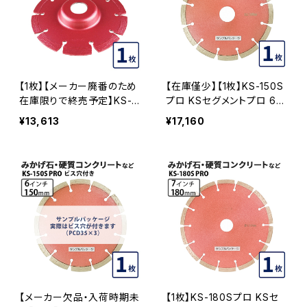
【1枚】【メーカー廃番のため
【在庫僅少】【1枚】KS-150S
在庫限りで終売予定】KS-1
プロ KSセグメントプロ 6イ
25Sプロ 22穴 内径22mm
ンチ 150mm みかげ石・硬
¥13,613
¥17,160
オフセットタイプ(ハットタイ
質コンクリートなどの切断
プ)KSダイヤセグメント 5イ
用 ダイヤセグメント ダイヤ
ンチ 125mm みかげ石・硬
モンドカッター 刃 (ks-150s
質コンクリートなど (ks-12
pro)
5spro-of22)ダイヤモンド
カッター 刃キワ切り コーナ
ーカット 水平切断 KS-125
SPRO-OF22
【メーカー欠品・入荷時期未
【1枚】KS-180Sプロ KSセ