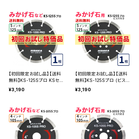
ダイヤセグメント ダイヤモン
などの切断用 ダイヤセグメ
ドカッター 刃(ks-105spro
ント ダイヤモンドカッター
-trial)
刃 ビス3個付属(ks-105spr
o-b-trial)
【初回限定お試し品】【送料
【初回限定お試し品】【送料
無料】KS-125Sプロ KSセグ
無料】KS-125Sプロ (ビス
メントプロ 5インチ 125mm
穴付き) KSセグメントプロ
¥3,190
¥3,190
みかげ石などの切断用 ダイ
5インチ 125mm みかげ石
ヤセグメント ダイヤモンドカ
などの切断用 ダイヤセグメ
ッター 刃 (ks-125spro-tri
ント ダイヤモンドカッター
al)
刃 ビス3個付属(ks-125spr
o-b-trial)