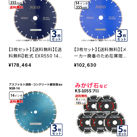
【3枚セット】【送料無料】【送
【3枚セット】【送料無料】【メ
料無料】乾式 EXR550 14イ
ーカー廃番のため在庫限
ンチ exr550-14 硬質コン
り】乾式 EXR330 14インチ
¥178,464
¥102,630
クリート・みかげ石など EX
コンクリート二次製品など
R550-14-03
exr330-14 EXR330-14-0
3