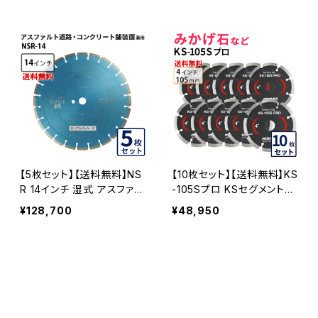
クリート・みかげ石など EX
コンクリート二次製品など
R550-14-05
exr330-14 EXR330-14-0
5
【5枚セット】【送料無料】NS
【10枚セット】【送料無料】KS
R 14インチ 湿式 アスファル
-105Sプロ KSセグメントプ
ト道路・コンクリート舗装面
ロ 4インチ 105mm みかげ
¥128,700
¥48,950
兼用 一般道路カッター専用
石などの切断用 ダイヤセグ
nsr-14 ダイヤモンドブレー
メント ダイヤモンドカッター
ド カッターブレード 刃 NSR
刃 (ks-105spro-10)
-14-05