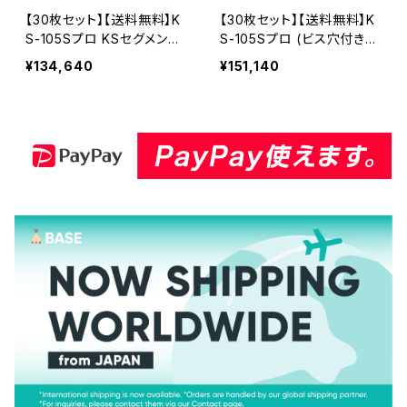
【30枚セット】【送料無料】K
【30枚セット】【送料無料】K
S-105Sプロ KSセグメント
S-105Sプロ (ビス穴付き)
プロ 4インチ 105mm みか
KSセグメントプロ 4インチ 1
¥134,640
¥151,140
げ石などの切断用 ダイヤセ
05mm みかげ石などの切
グメント ダイヤモンドカッタ
断用 ダイヤセグメント ダイ
ー 刃 (ks-105spro-30)
ヤモンドカッター 刃 ビス3
個付属 (ks-105spro-b) K
S-105SPRO-B-30