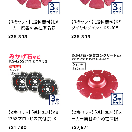
【3枚セット】【送料無料】【メ
【3枚セット】【送料無料】KS
ーカー廃番の為在庫品限
ダイヤセグメント KS-105S
り】KSダイヤセグメント KS-
プロ 20穴 内径20mm オフ
¥35,393
¥35,393
105Sプロ 15穴 内径15mm
セットタイプ(ハットタイプ)
オフセットタイプ(ハットタイ
(ks-105spro-of20) ダイ
プ) (ks-105spro-of15) ダ
ヤモンドカッター 刃キワ切
イヤモンドカッター 刃キワ
り コーナーカット 水平切断
切り コーナーカット 水平切
KS-105SPRO-OF20-03
断 KS-105SPRO-OF15-0
3
【3枚セット】【送料無料】KS-
【3枚セット】【送料無料】【メ
125Sプロ (ビス穴付き) KS
ーカー廃番のため在庫限り
セグメントプロ 5インチ 125
で終売予定】KSダイヤセグ
¥21,780
¥37,571
mm みかげ石などの切断用
メント KS-125Sプロ 22穴