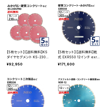
イヤモンドカッター 刃 (ks-1
5
80spro-05)
【5枚セット】【送料無料】KS
【5枚セット】【送料無料】乾
ダイヤセグメント KS-230S
式 EXR550 12インチ exr5
プロ 9インチ みかげ石・硬
50-12 硬質コンクリート・み
¥92,950
¥171,600
質コンクリートなど (ks-23
かげ石など EXR550-12-0
0spro) KS-230SPRO-05
5