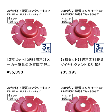
5) ダイヤモンドカッター 刃
f20) ダイヤモンドカッター
キワ切り コーナーカット 水
刃キワ切り コーナーカット
平切断 KS-105SPRO-OF1
水平切断 KS-105SPRO-O
5
F20
【3枚セット】【送料無料】【メ
【3枚セット】【送料無料】KS
ーカー廃番の為在庫品限
ダイヤセグメント KS-105S
り】KSダイヤセグメント KS-
プロ 20穴 内径20mm オフ
¥35,393
¥35,393
105Sプロ 15穴 内径15mm
セットタイプ(ハットタイプ)
オフセットタイプ(ハットタイ
(ks-105spro-of20) ダイ
プ) (ks-105spro-of15) ダ
ヤモンドカッター 刃キワ切
イヤモンドカッター 刃キワ
り コーナーカット 水平切断
切り コーナーカット 水平切
KS-105SPRO-OF20-03
断 KS-105SPRO-OF15-0
3