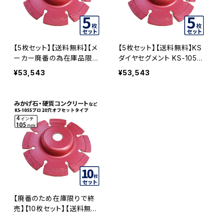
【5枚セット】【送料無料】【メ
【5枚セット】【送料無料】KS
ーカー廃番の為在庫品限
ダイヤセグメント KS-105S
り】KSダイヤセグメント KS-
プロ 20穴 内径20mm オフ
¥53,543
¥53,543
105Sプロ 15穴 内径15mm
セットタイプ(ハットタイプ)
オフセットタイプ(ハットタイ
(ks-105spro-of20) ダイ
プ) (ks-105spro-of15) ダ
ヤモンドカッター 刃キワ切
イヤモンドカッター 刃キワ
り コーナーカット 水平切断
切り コーナーカット 水平切
KS-105SPRO-OF20-05
断 KS-105SPRO-OF15-0
5
【廃番のため在庫限りで終
売】【10枚セット】【送料無
料】KSダイヤセグメント KS