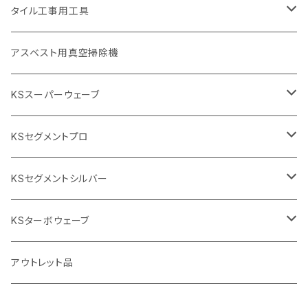
埋設鋳鉄管工事対応タイプ
355mm（14インチ）
本体
電動切断機
本体
タイル工事用工具
砥石（補強綱入り
替え刃
本体
低速回転
ブリック＆ブロック用切断機
付属品
手動工具
アスベスト用真空掃除機
交換部品など
ダイヤモンドホイール
高速回転
撹拌羽根
押し切り（手動切断機
穴あけ用工具
電動工具
KSスーパーウェーブ
2段変速
撹拌軸
押し切り替え刃（手動切断機替え刃
電動切断機
タイルニッパー
105mm（4インチ）
KSセグメントプロ
鏝（こて
タイルパッチ（ビブラート
プロ用鏝（こて）
125ｍｍ（5インチ）
105mm（4インチ）
KSセグメントシルバー
タイルニッパー
かくはん機
通常品
吸着盤
125mm（5インチ）
105mm（4インチ）
KSターボウェーブ
タイル施工用シューズ
ディスクグラインダー
ビス穴付き
通常品
その他
150ｍｍ（6インチ）
125mm（5インチ）
105mm（4インチ）
アウトレット品
吸着盤
その他
オフセットタイプ（ハットタイプ
ビス穴付き
シューズ
180mm（7インチ）
150mm（6インチ）
125mm（5インチ）