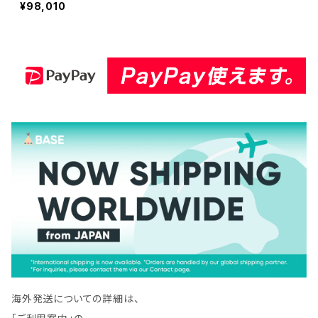
¥98,010
-105Sプロ 20穴 内径20m
m オフセットタイプ(ハットタ
イプ) (ks-105spro-of20)
ダイヤモンドカッター 刃キ
ワ切り コーナーカット 水平
切断 KS-105SPRO-OF20
-10
海外発送についての詳細は、