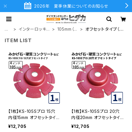
2026年 夏季休業についてのお知らせ
ホ
インターロッキン
105mm（4
オフセットタイプ（ハ
ー
グ切断用
インチ）
ットタイプ
ITEM LIST
ム
【1枚】KS-105Sプロ 15穴
【1枚】KS-105Sプロ 20穴
内径15mm オフセットタイプ
内径20mm オフセットタイ
(ハットタイプ) KSダイヤセ
プ(ハットタイプ) KSダイヤ
¥12,705
¥12,705
グメント (ks-105spro-of1
セグメント (ks-105spro-o