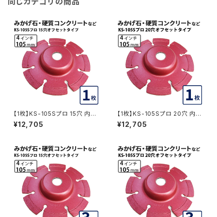
同じカテゴリの商品
KS-105SPRO-OF15-05
【1枚】KS-105Sプロ 15穴 内径1
【1枚】KS-105Sプロ 20穴 内径
5mm オフセットタイプ(ハットタ
20mm オフセットタイプ(ハット
¥12,705
¥12,705
イプ) KSダイヤセグメント (ks-1
タイプ) KSダイヤセグメント (ks
05spro-of15) ダイヤモンドカ
-105spro-of20) ダイヤモンド
ッター 刃キワ切り コーナーカッ
カッター 刃キワ切り コーナーカ
ト 水平切断 KS-105SPRO-OF
ット 水平切断 KS-105SPRO-
15
OF20