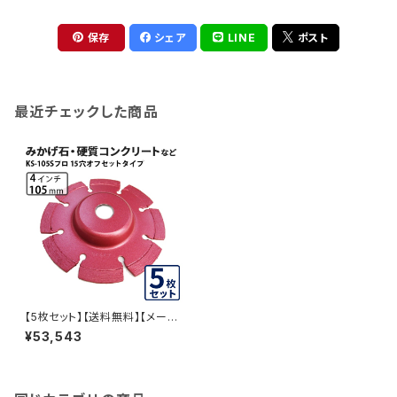
保存
シェア
LINE
ポスト
最近チェックした商品
【5枚セット】【送料無料】【メーカ
ー廃番の為在庫品限り】KSダイ
¥53,543
ヤセグメント KS-105Sプロ 15
穴 内径15mm オフセットタイプ
(ハットタイプ) (ks-105spro-o
f15) ダイヤモンドカッター 刃キ
ワ切り コーナーカット 水平切断