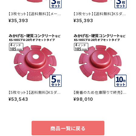
【3枚セット】【送料無料】【メーカ
【3枚セット】【送料無料】KSダイ
ー廃番の為在庫品限り】KSダイ
ヤセグメント KS-105Sプロ 20
¥35,393
¥35,393
ヤセグメント KS-105Sプロ 15
穴 内径20mm オフセットタイプ
穴 内径15mm オフセットタイプ
(ハットタイプ) (ks-105spro-o
(ハットタイプ) (ks-105spro-o
f20) ダイヤモンドカッター 刃キ
f15) ダイヤモンドカッター 刃キ
ワ切り コーナーカット 水平切断
ワ切り コーナーカット 水平切断
KS-105SPRO-OF20-03
KS-105SPRO-OF15-03
【5枚セット】【送料無料】KSダイ
【廃番のため在庫限りで終売】【1
ヤセグメント KS-105Sプロ 20
0枚セット】【送料無料】KSダイヤ
¥53,543
¥98,010
穴 内径20mm オフセットタイプ
セグメント KS-105Sプロ 20穴
(ハットタイプ) (ks-105spro-o
内径20mm オフセットタイプ(ハ
f20) ダイヤモンドカッター 刃キ
ットタイプ) (ks-105spro-of2
ワ切り コーナーカット 水平切断
0) ダイヤモンドカッター 刃キワ
KS-105SPRO-OF20-05
切り コーナーカット 水平切断 K
S-105SPRO-OF20-10
商品一覧に戻る