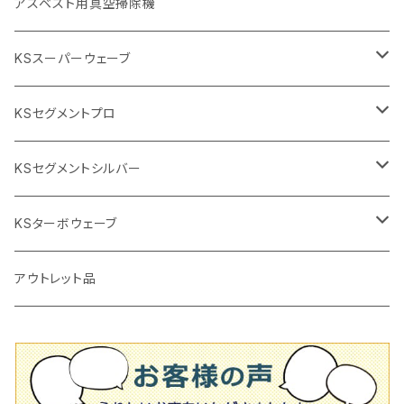
ブリック＆ブロック用切断機
付属品
手動工具
アスベスト用真空掃除機
交換部品など
ダイヤモンドホイール
高速回転
撹拌羽根
押し切り（手動切断機
穴あけ用工具
電動工具
KSスーパーウェーブ
2段変速
撹拌軸
押し切り替え刃（手動切断機替え刃
電動切断機
タイルニッパー
105mm（4インチ）
KSセグメントプロ
鏝（こて
タイルパッチ（ビブラート
プロ用鏝（こて）
125ｍｍ（5インチ）
105mm（4インチ）
KSセグメントシルバー
タイルニッパー
かくはん機
通常品
吸着盤
125mm（5インチ）
105mm（4インチ）
KSターボウェーブ
タイル施工用シューズ
ディスクグラインダー
ビス穴付き
通常品
その他
150ｍｍ（6インチ）
125mm（5インチ）
105mm（4インチ）
アウトレット品
吸着盤
その他
オフセットタイプ（ハットタイプ
ビス穴付き
シューズ
180mm（7インチ）
150mm（6インチ）
125mm（5インチ）
タイル針
オフセットタイプ（ハットタイプ
タイル針
205ｍｍ（8インチ）
180mm（7インチ）
150ｍｍ（6インチ）