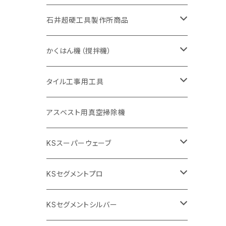
405mm（16インチ）
砥石（補強綱入り
355mm（14インチ）
セグメント（特殊凸凹加工チップ
埋設鋳鉄管工事対応タイプ
355mm（14インチ）
一般道路カッター用
セグメントタイプ
一般道路カッター用
305mm（12インチ）
アスファルト切断用
非金属用
石井超硬工具製作所商品
455mm（18インチ）
405mm（16インチ）
砥石（補強綱入り
砥石（補強綱入り
セグメント（特殊凸凹加工チップ
355mm（14インチ）
一般道路カッター用
305mm（12インチ）
押し切り（タイル切断機）
かくはん機（撹拌機）
455mm（18インチ）
埋設鋳鉄管工事対応タイプ
355mm（14インチ）
本体
電動切断機
本体
タイル工事用工具
砥石（補強綱入り
替え刃
本体
低速回転
ブリック＆ブロック用切断機
付属品
手動工具
アスベスト用真空掃除機
交換部品など
ダイヤモンドホイール
高速回転
撹拌羽根
押し切り（手動切断機
穴あけ用工具
電動工具
KSスーパーウェーブ
2段変速
撹拌軸
押し切り替え刃（手動切断機替え刃
電動切断機
タイルニッパー
105mm（4インチ）
KSセグメントプロ
鏝（こて
タイルパッチ（ビブラート
プロ用鏝（こて）
125ｍｍ（5インチ）
105mm（4インチ）
KSセグメントシルバー