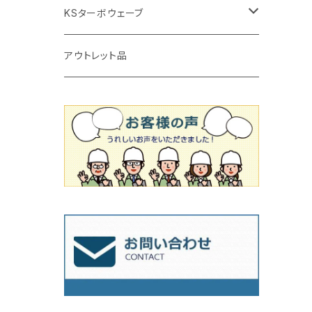
タイルニッパー
かくはん機
通常品
吸着盤
125mm（5インチ）
105mm（4インチ）
KSターボウェーブ
タイル施工用シューズ
ディスクグラインダー
ビス穴付き
通常品
その他
150ｍｍ（6インチ）
125mm（5インチ）
105mm（4インチ）
アウトレット品
吸着盤
その他
オフセットタイプ（ハットタイプ
ビス穴付き
シューズ
180mm（7インチ）
150mm（6インチ）
125mm（5インチ）
タイル針
オフセットタイプ（ハットタイプ
タイル針
205ｍｍ（8インチ）
180mm（7インチ）
150ｍｍ（6インチ）
その他
230mm（9インチ）
205mm（8インチ）
180ｍｍ（7インチ）
230mm（9インチ）
205mm（8インチ）
230ｍｍ（9インチ）