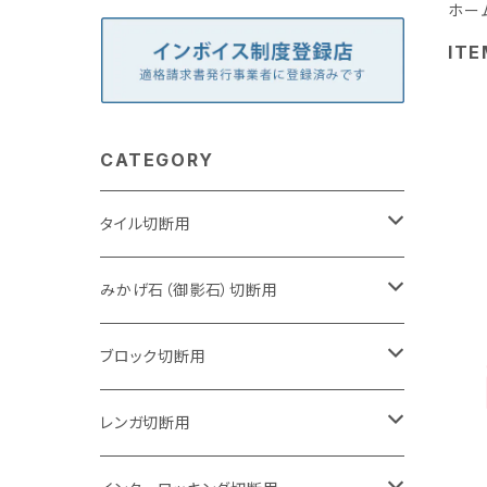
ホー
ITE
CATEGORY
タイル切断用
105mm（4インチ）
みかげ石（御影石）切断用
125mm（5インチ）
105mm（4インチ）
ブロック切断用
グラインダー取付用
セグメントタイプ
125mm（5インチ）
105mm（4インチ）
レンガ切断用
石井超硬電動切断機 取付用
セグメントタイプ（ビス穴付き
セグメントタイプ
セグメントタイプ