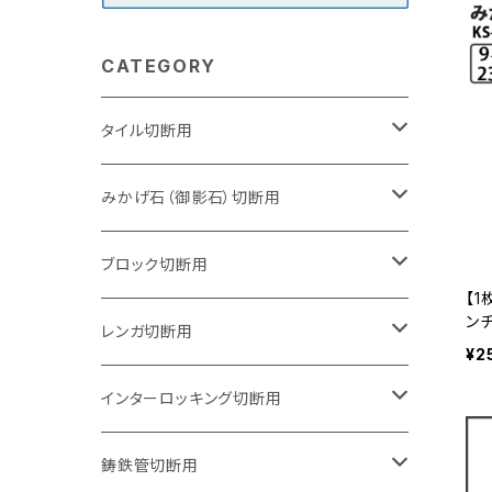
CATEGORY
タイル切断用
105mm（4インチ）
みかげ石（御影石）切断用
125mm（5インチ）
105mm（4インチ）
ブロック切断用
【1
ン
グラインダー取付用
セグメントタイプ
125mm（5インチ）
105mm（4インチ）
レンガ切断用
の
¥2
グメ
O
石井超硬電動切断機 取付用
セグメントタイプ（ビス穴付き
セグメントタイプ
セグメントタイプ
150mm（6インチ）
125mm（5インチ）
105mm（4インチ）
インターロッキング切断用
オフセットタイプ（ハットタイプ
セグメントタイプ（ビス穴付き
ウェーブタイプ
セグメントタイプ
セグメントタイプ
セグメントタイプ
180mm（7インチ）
150mm（6インチ）
125mm（5インチ）
105mm（4インチ）
鋳鉄管切断用