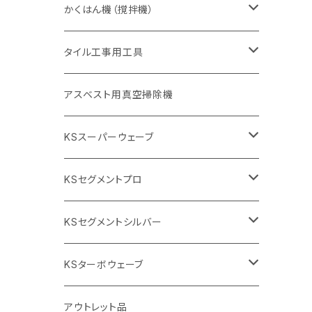
砥石（補強綱入り
砥石（補強綱入り
セグメント（特殊凸凹加工チップ
355mm（14インチ）
一般道路カッター用
305mm（12インチ）
押し切り（タイル切断機）
かくはん機（撹拌機）
455mm（18インチ）
埋設鋳鉄管工事対応タイプ
355mm（14インチ）
本体
電動切断機
本体
タイル工事用工具
砥石（補強綱入り
替え刃
本体
低速回転
ブリック＆ブロック用切断機
付属品
手動工具
アスベスト用真空掃除機
交換部品など
ダイヤモンドホイール
高速回転
撹拌羽根
押し切り（手動切断機
穴あけ用工具
電動工具
KSスーパーウェーブ
2段変速
撹拌軸
押し切り替え刃（手動切断機替え刃
電動切断機
タイルニッパー
105mm（4インチ）
KSセグメントプロ
鏝（こて
タイルパッチ（ビブラート
プロ用鏝（こて）
125ｍｍ（5インチ）
105mm（4インチ）
KSセグメントシルバー
タイルニッパー
かくはん機
通常品
吸着盤
125mm（5インチ）
105mm（4インチ）
KSターボウェーブ
タイル施工用シューズ
ディスクグラインダー
ビス穴付き
通常品
その他
150ｍｍ（6インチ）
125mm（5インチ）
105mm（4インチ）
アウトレット品