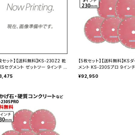
枚セット】【送料無料】KS-230Z2 乾
【5枚セット】【送料無料】KS
KSセグメント ゼットツー 9インチ 2
メント KS-230Sプロ 9イン
0mmコンクリート・ブロックなどの切
石・硬質コンクリートなど (ks-
8,475
¥92,950
 ダイヤモンドカッター 刃 ダイヤセグ
o) KS-230SPRO-05
ト ks-230z2 KS-230Z2-03