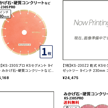
枚】KS-230Sプロ KSセグメント 9イ
【1枚】KS-230Z2 乾式 KS
チ みかげ石・硬質コンクリートなど
ゼットツー 9インチ 230mm
切断 ダイヤモンドカッター ダイヤセ
ート・ブロックなどの切断 ダ
5,168
¥24,475
ント (ks-230spro) KS-230SPR
カッター 刃 ks-230z2