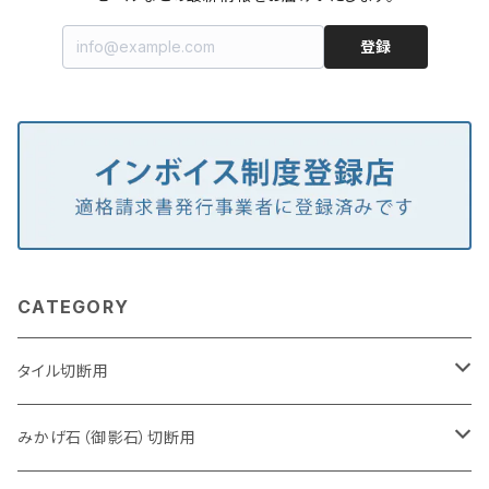
登録
CATEGORY
タイル切断用
105mm（4インチ）
みかげ石（御影石）切断用