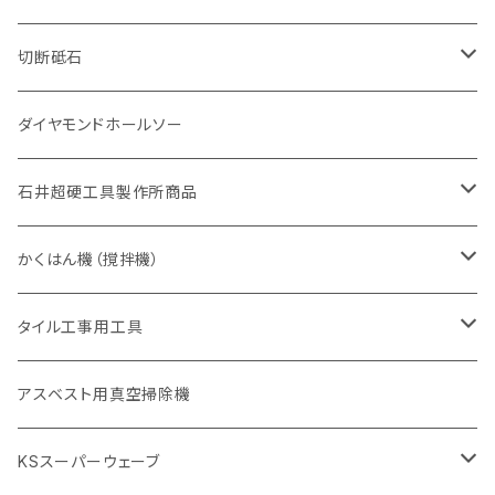
砥石（補強綱入り
有効長 420mm
一般道路カッター用
セグメント（特殊凸凹加工チップ
一般道路カッター用
305mm（12インチ）
セグメントタイプ
セグメントタイプ
セグメントタイプ
有効長 250mm
255mm（10インチ）
ヒューム管・U字溝切断用
鋳鉄管切断用
ヒューム管・U字溝切断用
道路（アス・コン兼用）
ストレート型チップ
100mm（4インチ）
切断砥石
355mm（14インチ）
埋設鋳鉄管工事対応タイプ
一般道路カッター用
埋設鋳鉄管工事対応タイプ
305mm（12インチ）
セグメント
セグメントタイプ
セグメントタイプ
305mm（12インチ）
アスファルト切断用
ヒューム管・U字溝切断用
アスファルト切断用
U型チップ
125mm（5インチ）
金属用
ダイヤモンドホールソー
405mm（16インチ）
砥石（補強綱入り
355mm（14インチ）
セグメント（特殊凸凹加工チップ
埋設鋳鉄管工事対応タイプ
355mm（14インチ）
一般道路カッター用
セグメントタイプ
一般道路カッター用
305mm（12インチ）
アスファルト切断用
非金属用
石井超硬工具製作所商品
455mm（18インチ）
405mm（16インチ）
砥石（補強綱入り
砥石（補強綱入り
セグメント（特殊凸凹加工チップ
355mm（14インチ）
一般道路カッター用
305mm（12インチ）
押し切り（タイル切断機）
かくはん機（撹拌機）
455mm（18インチ）
埋設鋳鉄管工事対応タイプ
355mm（14インチ）
本体
電動切断機
本体
タイル工事用工具
砥石（補強綱入り
替え刃
本体
低速回転
ブリック＆ブロック用切断機
付属品
手動工具
アスベスト用真空掃除機
交換部品など
ダイヤモンドホイール
高速回転
撹拌羽根
押し切り（手動切断機
穴あけ用工具
電動工具
KSスーパーウェーブ