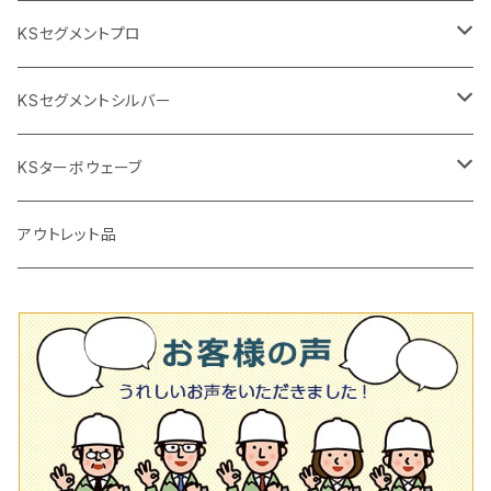
2段変速
撹拌軸
押し切り替え刃（手動切断機替え刃
電動切断機
タイルニッパー
105mm（4インチ）
KSセグメントプロ
鏝（こて
タイルパッチ（ビブラート
プロ用鏝（こて）
125ｍｍ（5インチ）
105mm（4インチ）
KSセグメントシルバー
タイルニッパー
かくはん機
通常品
吸着盤
125mm（5インチ）
105mm（4インチ）
KSターボウェーブ
タイル施工用シューズ
ディスクグラインダー
ビス穴付き
通常品
その他
150ｍｍ（6インチ）
125mm（5インチ）
105mm（4インチ）
アウトレット品
吸着盤
その他
オフセットタイプ（ハットタイプ
ビス穴付き
シューズ
180mm（7インチ）
150mm（6インチ）
125mm（5インチ）
タイル針
オフセットタイプ（ハットタイプ
タイル針
205ｍｍ（8インチ）
180mm（7インチ）
150ｍｍ（6インチ）
その他
230mm（9インチ）
205mm（8インチ）
180ｍｍ（7インチ）