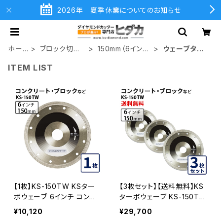
2026年 夏季休業についてのお知らせ
ホー
ブロック切断
150mm（6イン
ウェーブタイ
ム
用
チ）
プ
ITEM LIST
【1枚】KS-150TW KSター
【3枚セット】【送料無料】KS
ボウェーブ 6インチ コンク
ターボウェーブ KS-150TW
リート・ブロックなど (ks-15
6インチ コンクリート・ブロ
¥10,120
¥29,700
0tw) KS-150TW
ックなど (ks-150tw) KS-1