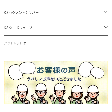
鏝（こて
タイルパッチ（ビブラート
プロ用鏝（こて）
125ｍｍ（5インチ）
105mm（4インチ）
KSセグメントシルバー
タイルニッパー
かくはん機
通常品
吸着盤
125mm（5インチ）
105mm（4インチ）
KSターボウェーブ
タイル施工用シューズ
ディスクグラインダー
ビス穴付き
通常品
その他
150ｍｍ（6インチ）
125mm（5インチ）
105mm（4インチ）
アウトレット品
吸着盤
その他
オフセットタイプ（ハットタイプ
ビス穴付き
シューズ
180mm（7インチ）
150mm（6インチ）
125mm（5インチ）
タイル針
オフセットタイプ（ハットタイプ
タイル針
205ｍｍ（8インチ）
180mm（7インチ）
150ｍｍ（6インチ）
その他
230mm（9インチ）
205mm（8インチ）
180ｍｍ（7インチ）
230mm（9インチ）
205mm（8インチ）