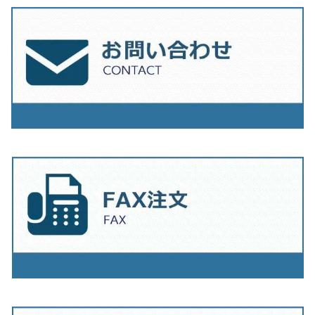
230ｍｍ（9インチ）