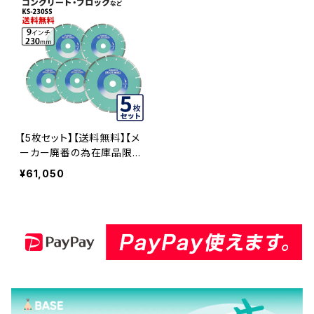
ント(ks-230ss)
【5枚セット】【送料無料】【メ
ーカー廃番の為在庫品限
り】KSセグメントシルバー K
¥61,050
S-230SS 9インチ コンクリ
ート、ブロックなど (ks-230
ss-05)