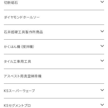
一般道路カッター用
セグメント（特殊凸凹加工チップ
一般道路カッター用
305mm（12インチ）
セグメントタイプ
セグメントタイプ
セグメントタイプ
有効長 250mm
255mm（10インチ）
ヒューム管・U字溝切断用
鋳鉄管切断用
ヒューム管・U字溝切断用
道路（アス・コン兼用）
ストレート型チップ
100mm（4インチ）
切断砥石
355mm（14インチ）
埋設鋳鉄管工事対応タイプ
一般道路カッター用
埋設鋳鉄管工事対応タイプ
305mm（12インチ）
セグメント
セグメントタイプ
セグメントタイプ
305mm（12インチ）
アスファルト切断用
ヒューム管・U字溝切断用
アスファルト切断用
U型チップ
125mm（5インチ）
金属用
ダイヤモンドホールソー
405mm（16インチ）
砥石（補強綱入り
355mm（14インチ）
セグメント（特殊凸凹加工チップ
埋設鋳鉄管工事対応タイプ
355mm（14インチ）
一般道路カッター用
セグメントタイプ
一般道路カッター用
305mm（12インチ）
アスファルト切断用
非金属用
石井超硬工具製作所商品
455mm（18インチ）
405mm（16インチ）
砥石（補強綱入り
砥石（補強綱入り
セグメント（特殊凸凹加工チップ
355mm（14インチ）
一般道路カッター用
305mm（12インチ）
押し切り（タイル切断機）
かくはん機（撹拌機）
455mm（18インチ）
埋設鋳鉄管工事対応タイプ
355mm（14インチ）
本体
電動切断機
本体
タイル工事用工具
砥石（補強綱入り
替え刃
本体
低速回転
ブリック＆ブロック用切断機
付属品
手動工具
アスベスト用真空掃除機
交換部品など
ダイヤモンドホイール
高速回転
撹拌羽根
押し切り（手動切断機
穴あけ用工具
電動工具
KSスーパーウェーブ
2段変速
撹拌軸
押し切り替え刃（手動切断機替え刃
電動切断機
タイルニッパー
105mm（4インチ）
KSセグメントプロ