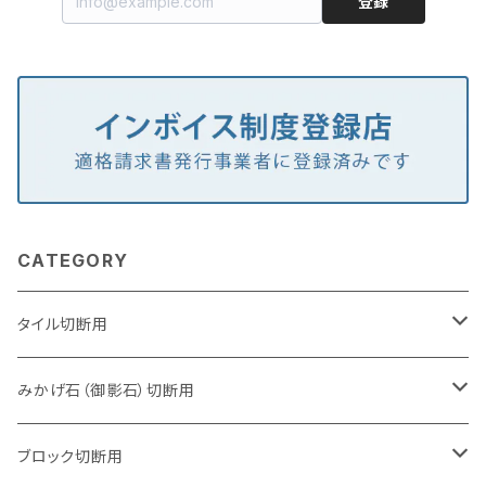
登録
CATEGORY
タイル切断用
105mm（4インチ）
みかげ石（御影石）切断用
125mm（5インチ）
105mm（4インチ）
ブロック切断用