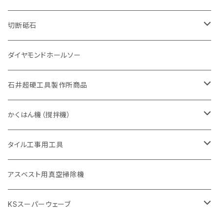
砥石（補強綱入り
有効長 420mm
一般道路カッター用
セグメント（特殊凸凹加工チップ
一般道路カッター用
305mm（12インチ）
セグメントタイプ
セグメントタイプ
セグメントタイプ
有効長 250mm
255mm（10インチ）
ヒューム管・U字溝切断用
鋳鉄管切断用
ヒューム管・U字溝切断用
道路（アス・コン兼用）
ストレート型チップ
100mm（4インチ）
切断砥石
355mm（14インチ）
埋設鋳鉄管工事対応タイプ
一般道路カッター用
埋設鋳鉄管工事対応タイプ
305mm（12インチ）
セグメント
セグメントタイプ
セグメントタイプ
305mm（12インチ）
アスファルト切断用
ヒューム管・U字溝切断用
アスファルト切断用
U型チップ
125mm（5インチ）
金属用
ダイヤモンドホールソー
405mm（16インチ）
砥石（補強綱入り
355mm（14インチ）
セグメント（特殊凸凹加工チップ
埋設鋳鉄管工事対応タイプ
355mm（14インチ）
一般道路カッター用
セグメントタイプ
一般道路カッター用
305mm（12インチ）
アスファルト切断用
非金属用
石井超硬工具製作所商品
455mm（18インチ）
405mm（16インチ）
砥石（補強綱入り
砥石（補強綱入り
セグメント（特殊凸凹加工チップ
355mm（14インチ）
一般道路カッター用
305mm（12インチ）
押し切り（タイル切断機）
かくはん機（撹拌機）
455mm（18インチ）
埋設鋳鉄管工事対応タイプ
355mm（14インチ）
本体
電動切断機
本体
タイル工事用工具
砥石（補強綱入り
替え刃
本体
低速回転
ブリック＆ブロック用切断機
付属品
手動工具
アスベスト用真空掃除機
交換部品など
ダイヤモンドホイール
高速回転
撹拌羽根
押し切り（手動切断機
穴あけ用工具
電動工具
KSスーパーウェーブ