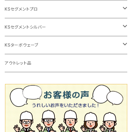
2段変速
撹拌軸
押し切り替え刃（手動切断機替え刃
電動切断機
タイルニッパー
105mm（4インチ）
KSセグメントプロ
鏝（こて
タイルパッチ（ビブラート
プロ用鏝（こて）
125ｍｍ（5インチ）
105mm（4インチ）
KSセグメントシルバー
タイルニッパー
かくはん機
通常品
吸着盤
125mm（5インチ）
105mm（4インチ）
KSターボウェーブ
タイル施工用シューズ
ディスクグラインダー
ビス穴付き
通常品
その他
150ｍｍ（6インチ）
125mm（5インチ）
105mm（4インチ）
アウトレット品
吸着盤
その他
オフセットタイプ（ハットタイプ
ビス穴付き
シューズ
180mm（7インチ）
150mm（6インチ）
125mm（5インチ）
タイル針
オフセットタイプ（ハットタイプ
タイル針
205ｍｍ（8インチ）
180mm（7インチ）
150ｍｍ（6インチ）
その他
230mm（9インチ）
205mm（8インチ）
180ｍｍ（7インチ）