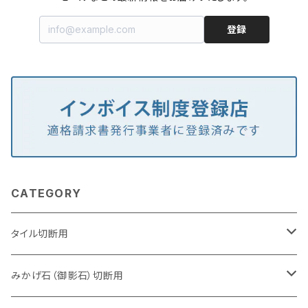
登録
CATEGORY
タイル切断用
105mm（4インチ）
みかげ石（御影石）切断用