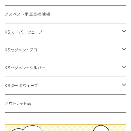
砥石（補強綱入り
替え刃
本体
低速回転
ブリック＆ブロック用切断機
付属品
手動工具
アスベスト用真空掃除機
交換部品など
ダイヤモンドホイール
高速回転
撹拌羽根
押し切り（手動切断機
穴あけ用工具
電動工具
KSスーパーウェーブ
2段変速
撹拌軸
押し切り替え刃（手動切断機替え刃
電動切断機
タイルニッパー
105mm（4インチ）
KSセグメントプロ
鏝（こて
タイルパッチ（ビブラート
プロ用鏝（こて）
125ｍｍ（5インチ）
105mm（4インチ）
KSセグメントシルバー
タイルニッパー
かくはん機
通常品
吸着盤
125mm（5インチ）
105mm（4インチ）
KSターボウェーブ
タイル施工用シューズ
ディスクグラインダー
ビス穴付き
通常品
その他
150ｍｍ（6インチ）
125mm（5インチ）
105mm（4インチ）
アウトレット品
吸着盤
その他
オフセットタイプ（ハットタイプ
ビス穴付き
シューズ
180mm（7インチ）
150mm（6インチ）
125mm（5インチ）
タイル針