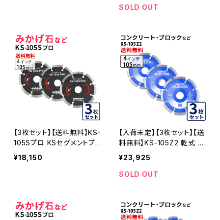
ッター 刃 (ks-105spro)
切断 ダイヤモンドカッター
SOLD OUT
刃 ダイヤセグメント
【3枚セット】【送料無料】KS-
【入荷未定】【3枚セット】【送
105Sプロ KSセグメントプ
料無料】KS-105Z2 乾式 K
ロ 4インチ 105mm みかげ
Sセグメント ゼットツー 4イ
¥18,150
¥23,925
石などの切断用 ダイヤセグ
ンチ 105mm ks-105z2 コ
メント ダイヤモンドカッター
ンクリート・ブロックなどの
SOLD OUT
刃 (ks-105spro-03)
切断 ダイヤモンドカッター
刃 ダイヤセグメント KS-10
5Z2-03