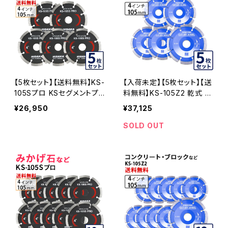
【5枚セット】【送料無料】KS-
【入荷未定】【5枚セット】【送
105Sプロ KSセグメントプ
料無料】KS-105Z2 乾式 K
ロ 4インチ 105mm みかげ
Sセグメント ゼットツー 4イ
¥26,950
¥37,125
石などの切断用 ダイヤセグ
ンチ 105mm ks-105z2 コ
メント ダイヤモンドカッター
ンクリート・ブロックなどの
SOLD OUT
刃 (ks-105spro-05)
切断 ダイヤモンドカッター
刃 ダイヤセグメント KS-10
5Z2-05