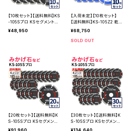
【10枚セット】【送料無料】KS
【入荷未定】【10枚セット】
-105Sプロ KSセグメントプ
【送料無料】KS-105Z2 乾
ロ 4インチ 105mm みかげ
式 KSセグメント ゼットツー
¥48,950
¥68,750
石などの切断用 ダイヤセグ
4インチ 105mm ks-105z2
メント ダイヤモンドカッター
コンクリート・ブロックなど
SOLD OUT
刃 (ks-105spro-10)
の切断 ダイヤモンドカッタ
ー 刃 ダイヤセグメント KS-
105Z2-10
【20枚セット】【送料無料】K
【30枚セット】【送料無料】K
S-105Sプロ KSセグメント
S-105Sプロ KSセグメント
プロ 4インチ 105mm みか
プロ 4インチ 105mm みか
¥91,960
¥134,640