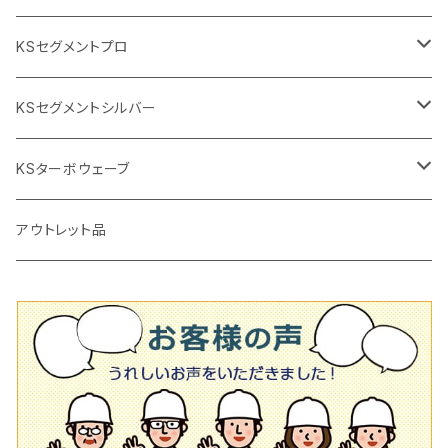
2段変速
撹拌軸
押し切り替え刃（手動切断機替え刃
電動切断機
タイルニッパー
105mm（4インチ）
KSセグメントプロ
鏝（こて
タイルパッチ（ビブラート
プロ用鏝（こて）
125ｍｍ（5インチ）
105mm（4インチ）
KSセグメントシルバー
タイルニッパー
かくはん機
通常品
吸着盤
125mm（5インチ）
105mm（4インチ）
KSターボウェーブ
タイル施工用シューズ
ディスクグラインダー
ビス穴付き
通常品
その他
150ｍｍ（6インチ）
125mm（5インチ）
105mm（4インチ）
アウトレット品
吸着盤
その他
オフセットタイプ（ハットタイプ
ビス穴付き
シューズ
180mm（7インチ）
150mm（6インチ）
125mm（5インチ）
タイル針
オフセットタイプ（ハットタイプ
タイル針
205ｍｍ（8インチ）
180mm（7インチ）
150ｍｍ（6インチ）
その他
230mm（9インチ）
205mm（8インチ）
180ｍｍ（7インチ）