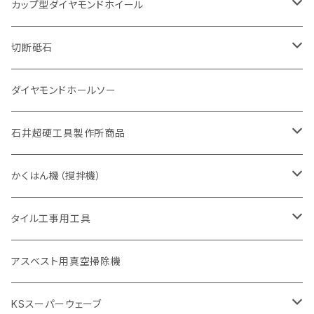
セグメントタイプ
セグメント
セグメントタイプ
有効長 250mm
255mm（10インチ）
鋳鉄管切断用
インターロッキング切断用
鋳鉄管切断用
M27
道路（コンクリート舗装面）
V型チップ
カップ型ダイヤモンドホイール
砥石（補強綱入り
有効長 420mm
一般道路カッター用
セグメント（特殊凸凹加工チップ
一般道路カッター用
305mm（12インチ）
セグメントタイプ
セグメントタイプ
セグメントタイプ
有効長 250mm
255mm（10インチ）
ヒューム管・U字溝切断用
鋳鉄管切断用
ヒューム管・U字溝切断用
道路（アス・コン兼用）
ストレート型チップ
100mm（4インチ）
切断砥石
355mm（14インチ）
埋設鋳鉄管工事対応タイプ
一般道路カッター用
埋設鋳鉄管工事対応タイプ
305mm（12インチ）
セグメント
セグメントタイプ
セグメントタイプ
305mm（12インチ）
アスファルト切断用
ヒューム管・U字溝切断用
アスファルト切断用
U型チップ
125mm（5インチ）
金属用
ダイヤモンドホールソー
405mm（16インチ）
砥石（補強綱入り
355mm（14インチ）
セグメント（特殊凸凹加工チップ
埋設鋳鉄管工事対応タイプ
355mm（14インチ）
一般道路カッター用
セグメントタイプ
一般道路カッター用
305mm（12インチ）
アスファルト切断用
非金属用
石井超硬工具製作所商品
455mm（18インチ）
405mm（16インチ）
砥石（補強綱入り
砥石（補強綱入り
セグメント（特殊凸凹加工チップ
355mm（14インチ）
一般道路カッター用
305mm（12インチ）
押し切り（タイル切断機）
かくはん機（撹拌機）
455mm（18インチ）
埋設鋳鉄管工事対応タイプ
355mm（14インチ）
本体
電動切断機
本体
タイル工事用工具
砥石（補強綱入り
替え刃
本体
低速回転
ブリック＆ブロック用切断機
付属品
手動工具
アスベスト用真空掃除機
交換部品など
ダイヤモンドホイール
高速回転
撹拌羽根
押し切り（手動切断機
穴あけ用工具
電動工具
KSスーパーウェーブ