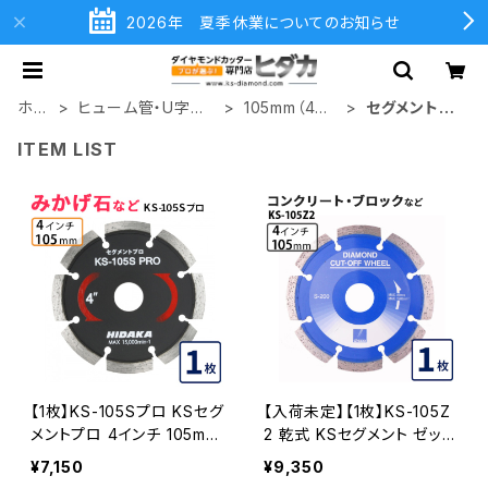
2026年 夏季休業についてのお知らせ
ホー
ヒューム管・U字溝
105mm（4イ
セグメントタ
ム
切断用
ンチ）
イプ
ITEM LIST
【1枚】KS-105Sプロ KSセグ
【入荷未定】【1枚】KS-105Z
メントプロ 4インチ 105mm
2 乾式 KSセグメント ゼット
みかげ石などの切断用 ダイ
ツー 4インチ ks-105z2 コ
¥7,150
¥9,350
ヤセグメント ダイヤモンドカ
ンクリート・ブロックなどの