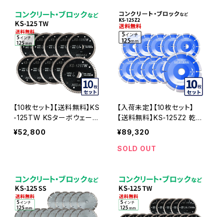
グメント ks-125z2 KS-125
Z2-05
【10枚セット】【送料無料】KS
【入荷未定】【10枚セット】
-125TW KSターボウェーブ
【送料無料】KS-125Z2 乾式
5インチ 125mm コンクリー
KSセグメント ゼットツー 5
¥52,800
¥89,320
ト・ブロックなどの切断用
インチ 125mm コンクリー
ダイヤモンドカッター 刃(ks
ト・ブロックなどの切断 ダイ
SOLD OUT
-125tw-10)
ヤモンドカッター 刃 ダイヤ
セグメント ks-125z2 KS-1
25Z2-10