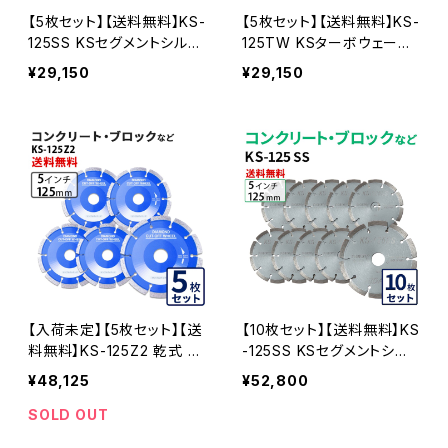
【5枚セット】【送料無料】KS-
【5枚セット】【送料無料】KS-
125SS KSセグメントシルバ
125TW KSターボウェーブ
ー 5インチ 125mm コンクリ
5インチ 125mm コンクリー
¥29,150
¥29,150
ート・ブロックなどの切断用
ト・ブロックなどの切断用
ダイヤモンドカッター 刃(ks
ダイヤモンドカッター 刃(ks
-125ss-05)
-125tw-05)
【入荷未定】【5枚セット】【送
【10枚セット】【送料無料】KS
料無料】KS-125Z2 乾式 K
-125SS KSセグメントシル
Sセグメント ゼットツー 5イ
バー 5インチ 125mm コン
¥48,125
¥52,800
ンチ 125mm コンクリート・
クリート・ブロックなどの切
ブロックなどの切断 ダイヤ
断用 ダイヤモンドカッター
SOLD OUT
モンドカッター 刃 ダイヤセ
刃(ks-125ss-10)