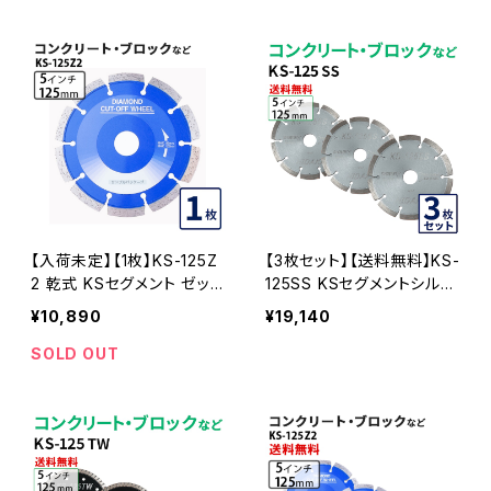
ッター 刃(ks-125ss)
ター 刃(ks-125tw-01)
【入荷未定】【1枚】KS-125Z
【3枚セット】【送料無料】KS-
2 乾式 KSセグメント ゼット
125SS KSセグメントシルバ
ツー 5インチ 125mm コン
ー 5インチ 125mm コンクリ
¥10,890
¥19,140
クリート・ブロックなどの切
ート・ブロックなどの切断用
断 ダイヤモンドカッター 刃
ダイヤモンドカッター 刃(ks
SOLD OUT
ダイヤセグメント ks-125z2
-125ss-03)