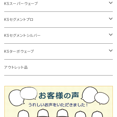
交換部品など
ダイヤモンドホイール
高速回転
撹拌羽根
押し切り（手動切断機
穴あけ用工具
電動工具
KSスーパーウェーブ
2段変速
撹拌軸
押し切り替え刃（手動切断機替え刃
電動切断機
タイルニッパー
105mm（4インチ）
KSセグメントプロ
鏝（こて
タイルパッチ（ビブラート
プロ用鏝（こて）
125ｍｍ（5インチ）
105mm（4インチ）
KSセグメントシルバー
タイルニッパー
かくはん機
通常品
吸着盤
125mm（5インチ）
105mm（4インチ）
KSターボウェーブ
タイル施工用シューズ
ディスクグラインダー
ビス穴付き
通常品
その他
150ｍｍ（6インチ）
125mm（5インチ）
105mm（4インチ）
アウトレット品
吸着盤
その他
オフセットタイプ（ハットタイプ
ビス穴付き
シューズ
180mm（7インチ）
150mm（6インチ）
125mm（5インチ）
タイル針
オフセットタイプ（ハットタイプ
タイル針
205ｍｍ（8インチ）
180mm（7インチ）
150ｍｍ（6インチ）
その他
230mm（9インチ）
205mm（8インチ）
180ｍｍ（7インチ）