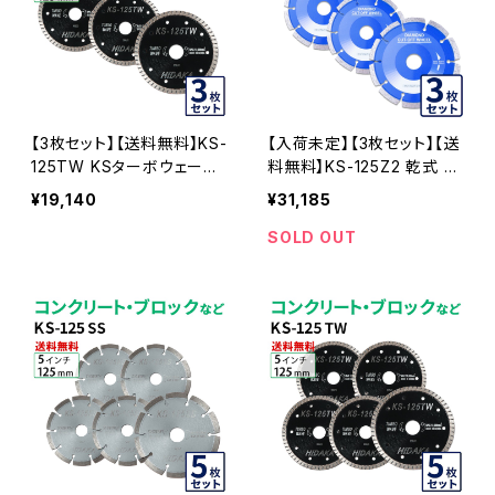
【3枚セット】【送料無料】KS-
【入荷未定】【3枚セット】【送
125TW KSターボウェーブ
料無料】KS-125Z2 乾式 K
5インチ 125mm コンクリー
Sセグメント ゼットツー 5イ
¥19,140
¥31,185
ト・ブロックなどの切断用
ンチ 125mm コンクリート・
ダイヤモンドカッター 刃(ks
ブロックなどの切断 ダイヤ
SOLD OUT
-125tw-03)
モンドカッター 刃 ダイヤセ
グメント ks-125z2 KS-125
Z2-03