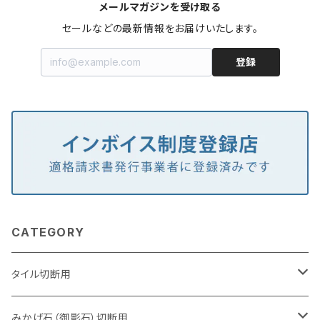
メールマガジンを受け取る
セールなどの最新情報をお届けいたします。
登録
CATEGORY
タイル切断用
105mm（4インチ）
みかげ石（御影石）切断用