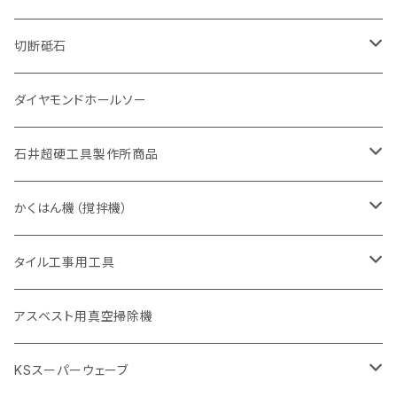
砥石（補強綱入り
有効長 420mm
一般道路カッター用
セグメント（特殊凸凹加工チップ
一般道路カッター用
305mm（12インチ）
セグメントタイプ
セグメントタイプ
セグメントタイプ
有効長 250mm
255mm（10インチ）
ヒューム管・U字溝切断用
鋳鉄管切断用
ヒューム管・U字溝切断用
道路（アス・コン兼用）
ストレート型チップ
100mm（4インチ）
切断砥石
355mm（14インチ）
埋設鋳鉄管工事対応タイプ
一般道路カッター用
埋設鋳鉄管工事対応タイプ
305mm（12インチ）
セグメント
セグメントタイプ
セグメントタイプ
305mm（12インチ）
アスファルト切断用
ヒューム管・U字溝切断用
アスファルト切断用
U型チップ
125mm（5インチ）
金属用
ダイヤモンドホールソー
405mm（16インチ）
砥石（補強綱入り
355mm（14インチ）
セグメント（特殊凸凹加工チップ
埋設鋳鉄管工事対応タイプ
355mm（14インチ）
一般道路カッター用
セグメントタイプ
一般道路カッター用
305mm（12インチ）
アスファルト切断用
非金属用
石井超硬工具製作所商品
455mm（18インチ）
405mm（16インチ）
砥石（補強綱入り
砥石（補強綱入り
セグメント（特殊凸凹加工チップ
355mm（14インチ）
一般道路カッター用
305mm（12インチ）
押し切り（タイル切断機）
かくはん機（撹拌機）
455mm（18インチ）
埋設鋳鉄管工事対応タイプ
355mm（14インチ）
本体
電動切断機
本体
タイル工事用工具
砥石（補強綱入り
替え刃
本体
低速回転
ブリック＆ブロック用切断機
付属品
手動工具
アスベスト用真空掃除機
交換部品など
ダイヤモンドホイール
高速回転
撹拌羽根
押し切り（手動切断機
穴あけ用工具
電動工具
KSスーパーウェーブ