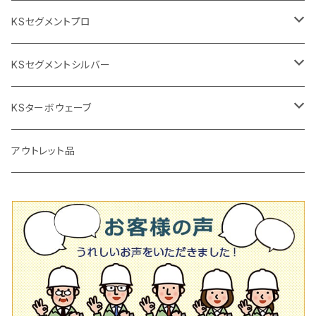
2段変速
撹拌軸
押し切り替え刃（手動切断機替え刃
電動切断機
タイルニッパー
105mm（4インチ）
KSセグメントプロ
鏝（こて
タイルパッチ（ビブラート
プロ用鏝（こて）
125ｍｍ（5インチ）
105mm（4インチ）
KSセグメントシルバー
タイルニッパー
かくはん機
通常品
吸着盤
125mm（5インチ）
105mm（4インチ）
KSターボウェーブ
タイル施工用シューズ
ディスクグラインダー
ビス穴付き
通常品
その他
150ｍｍ（6インチ）
125mm（5インチ）
105mm（4インチ）
アウトレット品
吸着盤
その他
オフセットタイプ（ハットタイプ
ビス穴付き
シューズ
180mm（7インチ）
150mm（6インチ）
125mm（5インチ）
タイル針
オフセットタイプ（ハットタイプ
タイル針
205ｍｍ（8インチ）
180mm（7インチ）
150ｍｍ（6インチ）
その他
230mm（9インチ）
205mm（8インチ）
180ｍｍ（7インチ）