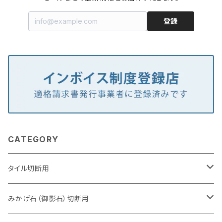
登録
CATEGORY
タイル切断用
105mm（4インチ）
みかげ石（御影石）切断用