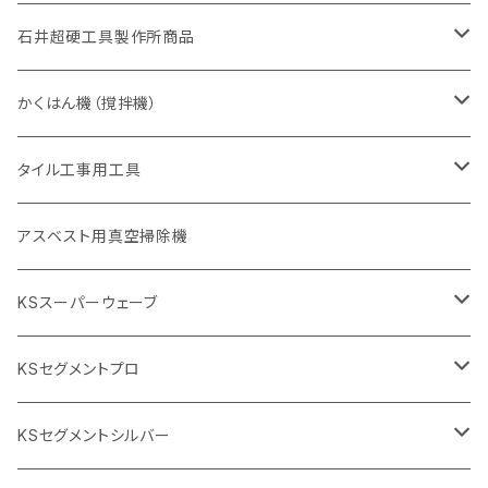
405mm（16インチ）
砥石（補強綱入り
355mm（14インチ）
セグメント（特殊凸凹加工チップ
埋設鋳鉄管工事対応タイプ
355mm（14インチ）
一般道路カッター用
セグメントタイプ
一般道路カッター用
305mm（12インチ）
アスファルト切断用
非金属用
石井超硬工具製作所商品
455mm（18インチ）
405mm（16インチ）
砥石（補強綱入り
砥石（補強綱入り
セグメント（特殊凸凹加工チップ
355mm（14インチ）
一般道路カッター用
305mm（12インチ）
押し切り（タイル切断機）
かくはん機（撹拌機）
455mm（18インチ）
埋設鋳鉄管工事対応タイプ
355mm（14インチ）
本体
電動切断機
本体
タイル工事用工具
砥石（補強綱入り
替え刃
本体
低速回転
ブリック＆ブロック用切断機
付属品
手動工具
アスベスト用真空掃除機
交換部品など
ダイヤモンドホイール
高速回転
撹拌羽根
押し切り（手動切断機
穴あけ用工具
電動工具
KSスーパーウェーブ
2段変速
撹拌軸
押し切り替え刃（手動切断機替え刃
電動切断機
タイルニッパー
105mm（4インチ）
KSセグメントプロ
鏝（こて
タイルパッチ（ビブラート
プロ用鏝（こて）
125ｍｍ（5インチ）
105mm（4インチ）
KSセグメントシルバー
タイルニッパー