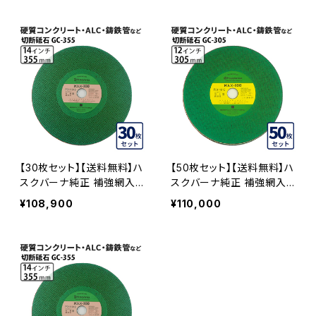
鋳鉄管など GC-305
ト、ALC、鋳鉄管など GC-3
55
【30枚セット】【送料無料】ハ
【50枚セット】【送料無料】ハ
スクバーナ純正 補強網入り
スクバーナ純正 補強網入り
切断砥石 14インチ 非金属
切断砥石 非金属用 GC-30
¥108,900
¥110,000
用 GC-355 硬質コンクリー
5 硬質コンクリート、ALC、
ト、ALC、鋳鉄管など GC-3
鋳鉄管など GC-305-50
55-30