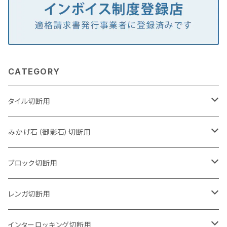
CATEGORY
タイル切断用
105mm（4インチ）
みかげ石（御影石）切断用
125mm（5インチ）
105mm（4インチ）
ブロック切断用
グラインダー取付用
セグメントタイプ
125mm（5インチ）
105mm（4インチ）
レンガ切断用
石井超硬電動切断機 取付用
セグメントタイプ（ビス穴付き
セグメントタイプ
セグメントタイプ
150mm（6インチ）
125mm（5インチ）
105mm（4インチ）
インターロッキング切断用