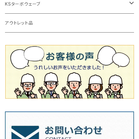
かくはん機
通常品
吸着盤
125mm（5インチ）
105mm（4インチ）
KSターボウェーブ
タイル施工用シューズ
ディスクグラインダー
ビス穴付き
通常品
その他
150ｍｍ（6インチ）
125mm（5インチ）
105mm（4インチ）
アウトレット品
吸着盤
その他
オフセットタイプ（ハットタイプ
ビス穴付き
シューズ
180mm（7インチ）
150mm（6インチ）
125mm（5インチ）
タイル針
オフセットタイプ（ハットタイプ
タイル針
205ｍｍ（8インチ）
180mm（7インチ）
150ｍｍ（6インチ）
その他
230mm（9インチ）
205mm（8インチ）
180ｍｍ（7インチ）
230mm（9インチ）
205mm（8インチ）
230ｍｍ（9インチ）