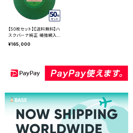
【50枚セット】【送料無料】ハ
スクバーナ純正 補強網入り
切断砥石 14インチ 非金属
¥165,000
用 GC-355 硬質コンクリー
ト、ALC、鋳鉄管など GC-3
55-50