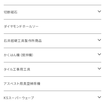
砥石（補強綱入り
有効長 420mm
一般道路カッター用
セグメント（特殊凸凹加工チップ
一般道路カッター用
305mm（12インチ）
セグメントタイプ
セグメントタイプ
セグメントタイプ
有効長 250mm
255mm（10インチ）
ヒューム管・U字溝切断用
鋳鉄管切断用
ヒューム管・U字溝切断用
道路（アス・コン兼用）
ストレート型チップ
100mm（4インチ）
切断砥石
355mm（14インチ）
埋設鋳鉄管工事対応タイプ
一般道路カッター用
埋設鋳鉄管工事対応タイプ
305mm（12インチ）
セグメント
セグメントタイプ
セグメントタイプ
305mm（12インチ）
アスファルト切断用
ヒューム管・U字溝切断用
アスファルト切断用
U型チップ
125mm（5インチ）
金属用
ダイヤモンドホールソー
405mm（16インチ）
砥石（補強綱入り
355mm（14インチ）
セグメント（特殊凸凹加工チップ
埋設鋳鉄管工事対応タイプ
355mm（14インチ）
一般道路カッター用
セグメントタイプ
一般道路カッター用
305mm（12インチ）
アスファルト切断用
非金属用
石井超硬工具製作所商品
455mm（18インチ）
405mm（16インチ）
砥石（補強綱入り
砥石（補強綱入り
セグメント（特殊凸凹加工チップ
355mm（14インチ）
一般道路カッター用
305mm（12インチ）
押し切り（タイル切断機）
かくはん機（撹拌機）
455mm（18インチ）
埋設鋳鉄管工事対応タイプ
355mm（14インチ）
本体
電動切断機
本体
タイル工事用工具
砥石（補強綱入り
替え刃
本体
低速回転
ブリック＆ブロック用切断機
付属品
手動工具
アスベスト用真空掃除機
交換部品など
ダイヤモンドホイール
高速回転
撹拌羽根
押し切り（手動切断機
穴あけ用工具
電動工具
KSスーパーウェーブ