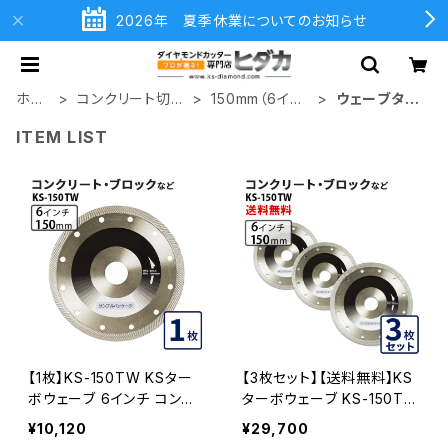
2026年 夏季休業についてのお知らせ
ホー
コンクリート切断
150mm（6イン
ウェーブタイ
ム
用
チ）
プ
ITEM LIST
【1枚】KS-150TW KSター
【3枚セット】【送料無料】KS
ボウェーブ 6インチ コンク
ターボウェーブ KS-150TW
リート・ブロックなど (ks-15
6インチ コンクリート・ブロ
¥10,120
¥29,700
0tw) KS-150TW
ックなど (ks-150tw) KS-1