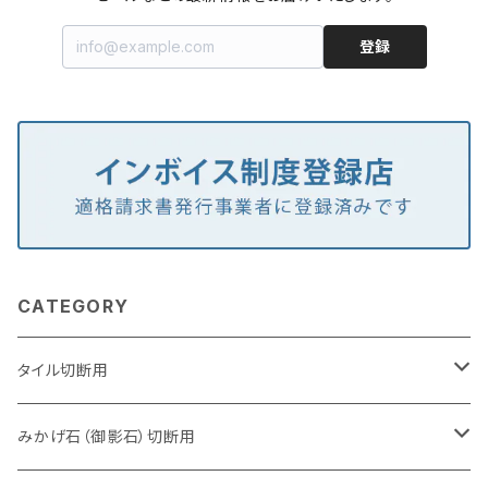
登録
CATEGORY
タイル切断用
105mm（4インチ）
みかげ石（御影石）切断用