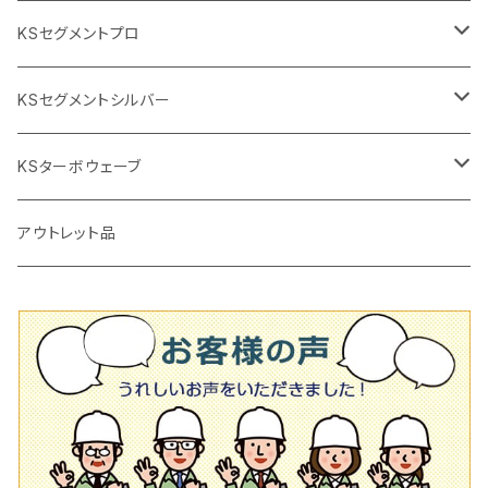
2段変速
撹拌軸
押し切り替え刃（手動切断機替え刃
電動切断機
タイルニッパー
105mm（4インチ）
KSセグメントプロ
鏝（こて
タイルパッチ（ビブラート
プロ用鏝（こて）
125ｍｍ（5インチ）
105mm（4インチ）
KSセグメントシルバー
タイルニッパー
かくはん機
通常品
吸着盤
125mm（5インチ）
105mm（4インチ）
KSターボウェーブ
タイル施工用シューズ
ディスクグラインダー
ビス穴付き
通常品
その他
150ｍｍ（6インチ）
125mm（5インチ）
105mm（4インチ）
アウトレット品
吸着盤
その他
オフセットタイプ（ハットタイプ
ビス穴付き
シューズ
180mm（7インチ）
150mm（6インチ）
125mm（5インチ）
タイル針
オフセットタイプ（ハットタイプ
タイル針
205ｍｍ（8インチ）
180mm（7インチ）
150ｍｍ（6インチ）
その他
230mm（9インチ）
205mm（8インチ）
180ｍｍ（7インチ）