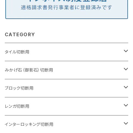
CATEGORY
タイル切断用
105mm（4インチ）
みかげ石（御影石）切断用
125mm（5インチ）
105mm（4インチ）
ブロック切断用
グラインダー取付用
セグメントタイプ
125mm（5インチ）
105mm（4インチ）
レンガ切断用
石井超硬電動切断機 取付用
セグメントタイプ（ビス穴付き
セグメントタイプ
セグメントタイプ
150mm（6インチ）
125mm（5インチ）
105mm（4インチ）
インターロッキング切断用