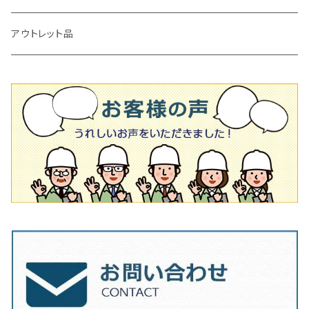
タイル施工用シューズ
ディスクグラインダー
ビス穴付き
通常品
その他
150ｍｍ（6インチ）
125mm（5インチ）
105mm（4インチ）
アウトレット品
吸着盤
その他
オフセットタイプ（ハットタイプ
ビス穴付き
シューズ
180mm（7インチ）
150mm（6インチ）
125mm（5インチ）
タイル針
オフセットタイプ（ハットタイプ
タイル針
205ｍｍ（8インチ）
180mm（7インチ）
150ｍｍ（6インチ）
その他
230mm（9インチ）
205mm（8インチ）
180ｍｍ（7インチ）
230mm（9インチ）
205mm（8インチ）
230ｍｍ（9インチ）