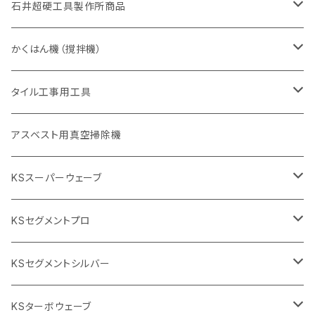
セグメント（特殊凸凹加工チップ
埋設鋳鉄管工事対応タイプ
355mm（14インチ）
一般道路カッター用
セグメントタイプ
一般道路カッター用
305mm（12インチ）
アスファルト切断用
非金属用
石井超硬工具製作所商品
455mm（18インチ）
405mm（16インチ）
砥石（補強綱入り
砥石（補強綱入り
セグメント（特殊凸凹加工チップ
355mm（14インチ）
一般道路カッター用
305mm（12インチ）
押し切り（タイル切断機）
かくはん機（撹拌機）
455mm（18インチ）
埋設鋳鉄管工事対応タイプ
355mm（14インチ）
本体
電動切断機
本体
タイル工事用工具
砥石（補強綱入り
替え刃
本体
低速回転
ブリック＆ブロック用切断機
付属品
手動工具
アスベスト用真空掃除機
交換部品など
ダイヤモンドホイール
高速回転
撹拌羽根
押し切り（手動切断機
穴あけ用工具
電動工具
KSスーパーウェーブ
2段変速
撹拌軸
押し切り替え刃（手動切断機替え刃
電動切断機
タイルニッパー
105mm（4インチ）
KSセグメントプロ
鏝（こて
タイルパッチ（ビブラート
プロ用鏝（こて）
125ｍｍ（5インチ）
105mm（4インチ）
KSセグメントシルバー
タイルニッパー
かくはん機
通常品
吸着盤
125mm（5インチ）
105mm（4インチ）
KSターボウェーブ