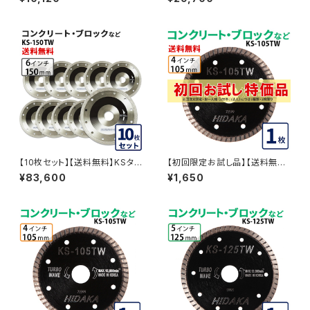
ロックなど (ks-150tw) KS-15
チ コンクリート・ブロックなど
0TW
(ks-150tw) KS-150TW-03
【10枚セット】【送料無料】KSタ
【初回限定お試し品】【送料無
ーボウェーブ KS-150TW 6イ
料】KS-105TW KSターボウェ
¥83,600
¥1,650
ンチ コンクリート・ブロックなど
ーブ 4インチ 105mm コンクリ
(ks-150tw) KS-150TW-10
ート・ブロックなどの切断用 ダ
イヤモンドカッター 刃 ks-105t
w-trial