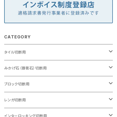
CATEGORY
タイル切断用
105mm（4インチ）
みかげ石（御影石）切断用
125mm（5インチ）
105mm（4インチ）
ブロック切断用
グラインダー取付用
セグメントタイプ
125mm（5インチ）
105mm（4インチ）
レンガ切断用
石井超硬電動切断機 取付用
セグメントタイプ（ビス穴付き
セグメントタイプ
セグメントタイプ
150mm（6インチ）
125mm（5インチ）
105mm（4インチ）
インターロッキング切断用