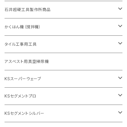
405mm（16インチ）
砥石（補強綱入り
355mm（14インチ）
セグメント（特殊凸凹加工チップ
埋設鋳鉄管工事対応タイプ
355mm（14インチ）
一般道路カッター用
セグメントタイプ
一般道路カッター用
305mm（12インチ）
アスファルト切断用
非金属用
石井超硬工具製作所商品
455mm（18インチ）
405mm（16インチ）
砥石（補強綱入り
砥石（補強綱入り
セグメント（特殊凸凹加工チップ
355mm（14インチ）
一般道路カッター用
305mm（12インチ）
押し切り（タイル切断機）
かくはん機（撹拌機）
455mm（18インチ）
埋設鋳鉄管工事対応タイプ
355mm（14インチ）
本体
電動切断機
本体
タイル工事用工具
砥石（補強綱入り
替え刃
本体
低速回転
ブリック＆ブロック用切断機
付属品
手動工具
アスベスト用真空掃除機
交換部品など
ダイヤモンドホイール
高速回転
撹拌羽根
押し切り（手動切断機
穴あけ用工具
電動工具
KSスーパーウェーブ
2段変速
撹拌軸
押し切り替え刃（手動切断機替え刃
電動切断機
タイルニッパー
105mm（4インチ）
KSセグメントプロ
鏝（こて
タイルパッチ（ビブラート
プロ用鏝（こて）
125ｍｍ（5インチ）
105mm（4インチ）
KSセグメントシルバー
タイルニッパー