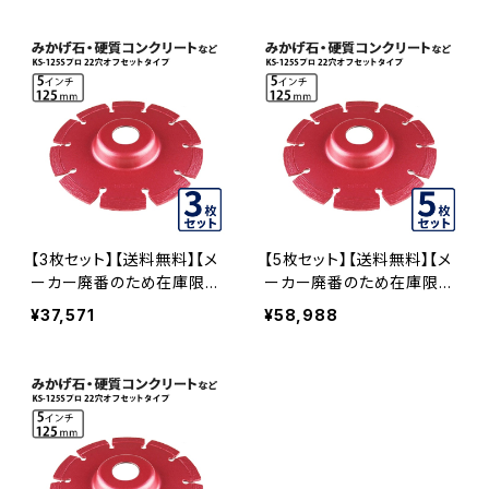
イプ) (ks-125spro-of20)
プ)KSダイヤセグメント 5イ
ダイヤモンドカッター 刃キ
ンチ 125mm みかげ石・硬
ワ切り コーナーカット 水平
質コンクリートなど (ks-12
切断 KS-125SPRO-OF20
5spro-of22)ダイヤモンド
カッター 刃キワ切り コーナ
ーカット 水平切断 KS-125
SPRO-OF22
【3枚セット】【送料無料】【メ
【5枚セット】【送料無料】【メ
ーカー廃番のため在庫限り
ーカー廃番のため在庫限り
で終売予定】KSダイヤセグ
で終売予定】KSダイヤセグ
¥37,571
¥58,988
メント KS-125Sプロ 22穴
メント KS-125Sプロ 22穴
内径22mm オフセットタイ
内径22mm オフセットタイ
プ(ハットタイプ) 5インチ み
プ(ハットタイプ) 5インチ み
かげ石・硬質コンクリートな
かげ石・硬質コンクリートな
ど (ks-125spro-of22)ダイ
ど (ks-125spro-of22) ダ
ヤモンドカッター 刃キワ切
イヤモンドカッター 刃キワ
り コーナーカット 水平切断
切り コーナーカット 水平切
KS-125SPRO-OF22-03
断 KS-125SPRO-OF22-0