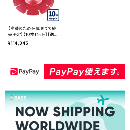
5
【廃番のため在庫限りで終
売予定】【10枚セット】【送料
無料】KSダイヤセグメント K
¥114,345
S-125Sプロ 22穴 内径22
mm オフセットタイプ(ハット
タイプ) 5インチ みかげ石・
硬質コンクリートなど (ks-1
25spro-of22) ダイヤモン
ドカッター 刃キワ切り コー
ナーカット 水平切断 KS-12
5SPRO-OF22-10