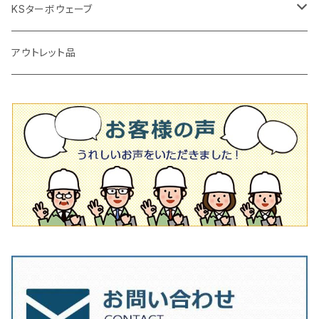
かくはん機
通常品
吸着盤
125mm（5インチ）
105mm（4インチ）
KSターボウェーブ
タイル施工用シューズ
ディスクグラインダー
ビス穴付き
通常品
その他
150ｍｍ（6インチ）
125mm（5インチ）
105mm（4インチ）
アウトレット品
吸着盤
その他
オフセットタイプ（ハットタイプ
ビス穴付き
シューズ
180mm（7インチ）
150mm（6インチ）
125mm（5インチ）
タイル針
オフセットタイプ（ハットタイプ
タイル針
205ｍｍ（8インチ）
180mm（7インチ）
150ｍｍ（6インチ）
その他
230mm（9インチ）
205mm（8インチ）
180ｍｍ（7インチ）
230mm（9インチ）
205mm（8インチ）
230ｍｍ（9インチ）