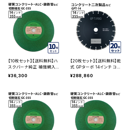
ード カッターブレード 刃 N
SR-14-10
【10枚セット】【送料無料】ハ
【20枚セット】【送料無料】乾
スクバーナ純正 補強網入り
式 GPターボ 14インチ コン
切断砥石 14インチ 非金属
クリート二次製品など gpt-
¥36,300
¥288,860
用 GC-355 硬質コンクリー
14 GPT-14-20
ト、ALC、鋳鉄管など GC-3
55