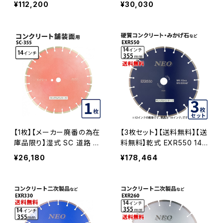
¥112,200
¥30,030
設鋳鉄管工事対応 ダイヤモ
カッター専用 nsr-14 ダイヤ
ンドブレード カッターブレー
モンドブレード カッターブレ
ド AQUA-355
ード 刃 NSR-14
【1枚】【メーカー廃番の為在
【3枚セット】【送料無料】【送
庫品限り】湿式 SC 道路 コ
料無料】乾式 EXR550 14イ
ンクリート用 14インチ 一般
ンチ exr550-14 硬質コン
¥26,180
¥178,464
道路カッター専用 コンクリ
クリート・みかげ石など EX
ート舗装面切断用 ダイヤモ
R550-14-03
ンドブレード sc-355 SC-3
55