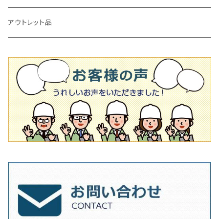
タイル施工用シューズ
ディスクグラインダー
ビス穴付き
通常品
その他
150ｍｍ（6インチ）
125mm（5インチ）
105mm（4インチ）
アウトレット品
吸着盤
その他
オフセットタイプ（ハットタイプ
ビス穴付き
シューズ
180mm（7インチ）
150mm（6インチ）
125mm（5インチ）
タイル針
オフセットタイプ（ハットタイプ
タイル針
205ｍｍ（8インチ）
180mm（7インチ）
150ｍｍ（6インチ）
その他
230mm（9インチ）
205mm（8インチ）
180ｍｍ（7インチ）
230mm（9インチ）
205mm（8インチ）
230ｍｍ（9インチ）