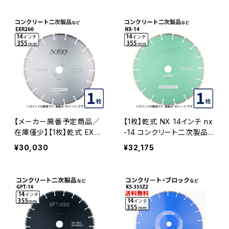
レード ダイヤモンドカッター
イヤモンドブレード ダイヤモ
刃 EXR550-14
ンドカッター 刃 exr330-14
EXR330-14
【メーカー廃番予定商品／
【1枚】乾式 NX 14インチ nx
在庫僅少】【1枚】乾式 EXR2
-14 コンクリート二次製品
60 14インチ コンクリート二
などの切断 セグメントタイ
¥30,030
¥32,175
次製品などの切断 セグメン
プ ダイヤモンドブレード ダ
トタイプ ダイヤモンドブレー
イヤモンドカッター 刃 NX-1
ド 刃 ダイヤモンドカッター
4
exr260-14 EXR260-14