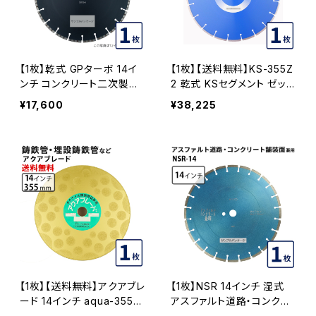
【1枚】乾式 GPターボ 14イ
【1枚】【送料無料】KS-355Z
ンチ コンクリート二次製品
2 乾式 KSセグメント ゼット
などの切断 ヒューム管、U
ツー 14インチ 355mm コン
¥17,600
¥38,225
字溝 ダイヤモンドブレード
クリート・ブロックなどの切
ダイヤモンドカッター 刃 gp
断用 ダイヤモンドカッター
t-14 GPT-14
ダイヤモンドブレード 刃 35
5mm ks-355z2
【1枚】【送料無料】アクアブレ
【1枚】NSR 14インチ 湿式
ード 14インチ aqua-355
アスファルト道路・コンクリ
【ダイヤツール株式会社】 埋
ート舗装面兼用 一般道路