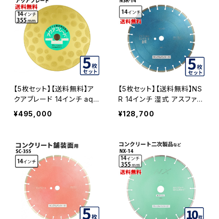
【5枚セット】【送料無料】ア
【5枚セット】【送料無料】NS
クアブレード 14インチ aqu
R 14インチ 湿式 アスファル
a-355【ダイヤツール株式会
ト道路・コンクリート舗装面
¥495,000
¥128,700
社】 埋設鋳鉄管工事対応 A
兼用 一般道路カッター専用
QUA-355-05
nsr-14 ダイヤモンドブレー
ド カッターブレード 刃 NSR
-14-05