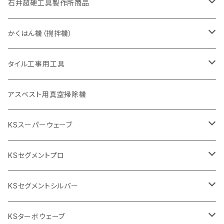
一般道路カッター用
セグメントタイプ
一般道路カッター用
305mm（12インチ）
アスファルト切断用
非金属用
石井超硬工具製作所商品
455mm（18インチ）
405mm（16インチ）
砥石（補強綱入り
砥石（補強綱入り
セグメント（特殊凸凹加工チップ
355mm（14インチ）
一般道路カッター用
305mm（12インチ）
押し切り（タイル切断機）
かくはん機（撹拌機）
455mm（18インチ）
埋設鋳鉄管工事対応タイプ
355mm（14インチ）
本体
電動切断機
本体
タイル工事用工具
砥石（補強綱入り
替え刃
本体
低速回転
ブリック＆ブロック用切断機
付属品
手動工具
アスベスト用真空掃除機
交換部品など
ダイヤモンドホイール
高速回転
撹拌羽根
押し切り（手動切断機
穴あけ用工具
電動工具
KSスーパーウェーブ
2段変速
撹拌軸
押し切り替え刃（手動切断機替え刃
電動切断機
タイルニッパー
105mm（4インチ）
KSセグメントプロ
鏝（こて
タイルパッチ（ビブラート
プロ用鏝（こて）
125ｍｍ（5インチ）
105mm（4インチ）
KSセグメントシルバー
タイルニッパー
かくはん機
通常品
吸着盤
125mm（5インチ）
105mm（4インチ）
KSターボウェーブ