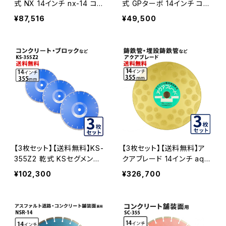
式 NX 14インチ nx-14 コン
式 GPターボ 14インチ コン
クリート二次製品など セグ
クリート二次製品など gpt-
¥87,516
¥49,500
メントタイプ NX-14-03
14 GPT-14-03
【3枚セット】【送料無料】KS-
【3枚セット】【送料無料】ア
355Z2 乾式 KSセグメント
クアブレード 14インチ aqu
ゼットツー 14インチ 355m
a-355【ダイヤツール株式会
¥102,300
¥326,700
m ダイヤモンドカッター ダ
社】 埋設鋳鉄管工事対応 A
イヤセグメント ks-355z2
QUA-355-03
KS-355Z2-03