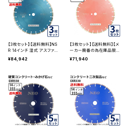
【3枚セット】【送料無料】NS
【3枚セット】【送料無料】【メ
R 14インチ 湿式 アスファル
ーカー廃番の為在庫品限
ト道路・コンクリート舗装面
り】湿式 SC 道路 コンクリ
¥84,942
¥71,940
兼用 一般道路カッター専用
ート用 14インチ 一般道路
nsr-14 ダイヤモンドブレー
カッター専用 コンクリート
ド カッターブレード 刃 NSR
舗装面用 sc-355 SC-355
-14-03
-03