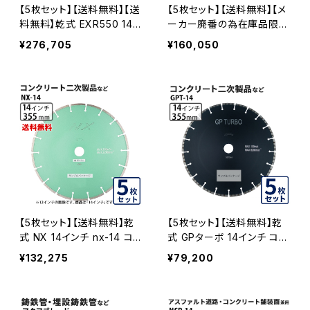
【5枚セット】【送料無料】【送
【5枚セット】【送料無料】【メ
料無料】乾式 EXR550 14イ
ーカー廃番の為在庫品限
ンチ exr550-14 硬質コン
り】乾式 EXR330 14インチ
¥276,705
¥160,050
クリート・みかげ石など EX
コンクリート二次製品など
R550-14-05
exr330-14 EXR330-14-0
5
【5枚セット】【送料無料】乾
【5枚セット】【送料無料】乾
式 NX 14インチ nx-14 コン
式 GPターボ 14インチ コン
クリート二次製品など セグ
クリート二次製品など gpt-
¥132,275
¥79,200
メントタイプ NX-14-05
14 GPT-14-05