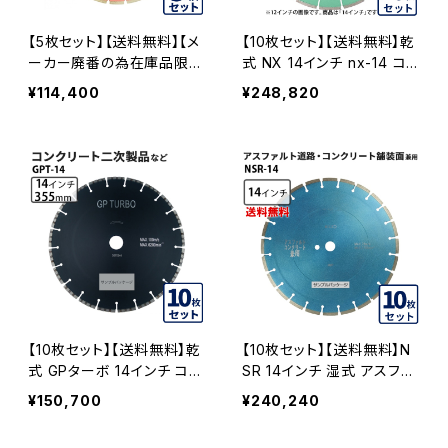
【5枚セット】【送料無料】【メ
【10枚セット】【送料無料】乾
ーカー廃番の為在庫品限
式 NX 14インチ nx-14 コン
り】湿式 SC 道路 コンクリ
クリート二次製品など セグ
¥114,400
¥248,820
ート用 14インチ 一般道路
メントタイプ NX-14-10
カッター専用 コンクリート
舗装面用 sc-355 SC-355
-05
【10枚セット】【送料無料】乾
【10枚セット】【送料無料】N
式 GPターボ 14インチ コン
SR 14インチ 湿式 アスファ
クリート二次製品など gpt-
ルト道路・コンクリート舗装
¥150,700
¥240,240
14 GPT-14-10
面兼用 一般道路カッター専
用 nsr-14 ダイヤモンドブレ