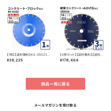
の切断 セグメントタイプ ダイヤ
ドブレード ダイヤモンドカッター
モンドブレード 刃 ダイヤモンド
刃 NX-14
カッター exr260-14 EXR260
-14
【1枚】【送料無料】KS-355Z2
【3枚セット】【送料無料】【送料無
乾式 KSセグメント ゼットツー 1
料】乾式 EXR550 14インチ exr
¥38,225
¥178,464
4インチ 355mm コンクリート・
550-14 硬質コンクリート・みか
ブロックなどの切断用 ダイヤモ
げ石など EXR550-14-03
ンドカッター ダイヤモンドブレー
ド 刃 355mm ks-355z2
商品一覧に戻る
メールマガジンを受け取る