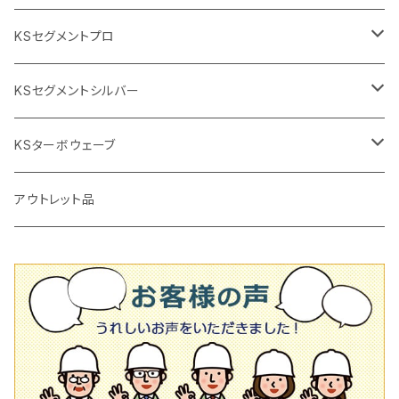
2段変速
撹拌軸
押し切り替え刃（手動切断機替え刃
電動切断機
タイルニッパー
105mm（4インチ）
KSセグメントプロ
鏝（こて
タイルパッチ（ビブラート
プロ用鏝（こて）
125ｍｍ（5インチ）
105mm（4インチ）
KSセグメントシルバー
タイルニッパー
かくはん機
通常品
吸着盤
125mm（5インチ）
105mm（4インチ）
KSターボウェーブ
タイル施工用シューズ
ディスクグラインダー
ビス穴付き
通常品
その他
150ｍｍ（6インチ）
125mm（5インチ）
105mm（4インチ）
アウトレット品
吸着盤
その他
オフセットタイプ（ハットタイプ
ビス穴付き
シューズ
180mm（7インチ）
150mm（6インチ）
125mm（5インチ）
タイル針
オフセットタイプ（ハットタイプ
タイル針
205ｍｍ（8インチ）
180mm（7インチ）
150ｍｍ（6インチ）
その他
230mm（9インチ）
205mm（8インチ）
180ｍｍ（7インチ）