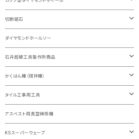
カップ型ダイヤモンドホイール
砥石（補強綱入り
有効長 420mm
一般道路カッター用
セグメント（特殊凸凹加工チップ
一般道路カッター用
305mm（12インチ）
セグメントタイプ
セグメントタイプ
セグメントタイプ
有効長 250mm
255mm（10インチ）
ヒューム管・U字溝切断用
鋳鉄管切断用
ヒューム管・U字溝切断用
道路（アス・コン兼用）
ストレート型チップ
100mm（4インチ）
切断砥石
355mm（14インチ）
埋設鋳鉄管工事対応タイプ
一般道路カッター用
埋設鋳鉄管工事対応タイプ
305mm（12インチ）
セグメント
セグメントタイプ
セグメントタイプ
305mm（12インチ）
アスファルト切断用
ヒューム管・U字溝切断用
アスファルト切断用
U型チップ
125mm（5インチ）
金属用
ダイヤモンドホールソー
405mm（16インチ）
砥石（補強綱入り
355mm（14インチ）
セグメント（特殊凸凹加工チップ
埋設鋳鉄管工事対応タイプ
355mm（14インチ）
一般道路カッター用
セグメントタイプ
一般道路カッター用
305mm（12インチ）
アスファルト切断用
非金属用
石井超硬工具製作所商品
455mm（18インチ）
405mm（16インチ）
砥石（補強綱入り
砥石（補強綱入り
セグメント（特殊凸凹加工チップ
355mm（14インチ）
一般道路カッター用
305mm（12インチ）
押し切り（タイル切断機）
かくはん機（撹拌機）
455mm（18インチ）
埋設鋳鉄管工事対応タイプ
355mm（14インチ）
本体
電動切断機
本体
タイル工事用工具
砥石（補強綱入り
替え刃
本体
低速回転
ブリック＆ブロック用切断機
付属品
手動工具
アスベスト用真空掃除機
交換部品など
ダイヤモンドホイール
高速回転
撹拌羽根
押し切り（手動切断機
穴あけ用工具
電動工具
KSスーパーウェーブ