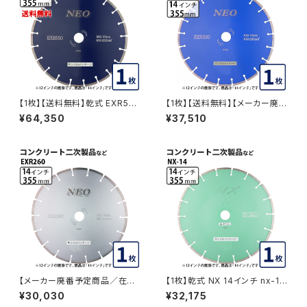
【1枚】【送料無料】乾式 EXR550
【1枚】【送料無料】【メーカー廃番
14インチ exr550-14 硬質コン
の為在庫品限り】乾式 EXR330
¥64,350
¥37,510
クリート・みかげ石など切断用
14インチ コンクリート二次製品
ダイヤモンドブレード ダイヤモ
などの切断 ダイヤモンドブレー
ンドカッター 刃 EXR550-14
ド ダイヤモンドカッター 刃 exr
330-14 EXR330-14
【メーカー廃番予定商品／在庫
【1枚】乾式 NX 14インチ nx-14
僅少】【1枚】乾式 EXR260 14イ
コンクリート二次製品などの切
¥30,030
¥32,175
ンチ コンクリート二次製品など
断 セグメントタイプ ダイヤモン