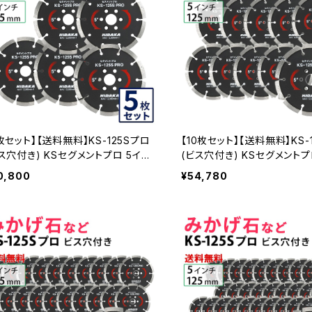
枚セット】【送料無料】KS-125Sプロ
【10枚セット】【送料無料】KS-
ス穴付き) KSセグメントプロ 5イン
(ビス穴付き) KSセグメントプ
125mm みかげ石などの切断用 ダイ
チ 125mm みかげ石などの
0,800
¥54,780
セグメント ダイヤモンドカッター 刃
ヤセグメント ダイヤモンドカッ
3個付属(ks-125spro-b) KS-125
ビス3個付属(ks-125spro-b)
RO-B-05
SPRO-B-10