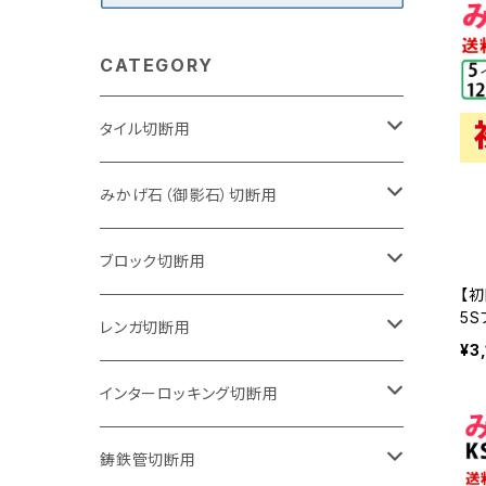
CATEGORY
タイル切断用
105mm（4インチ）
みかげ石（御影石）切断用
125mm（5インチ）
105mm（4インチ）
ブロック切断用
【初
5S
グラインダー取付用
セグメントタイプ
125mm（5インチ）
105mm（4インチ）
レンガ切断用
ロ 
¥3
断
ッタ
石井超硬電動切断機 取付用
セグメントタイプ（ビス穴付き
セグメントタイプ
セグメントタイプ
150mm（6インチ）
125mm（5インチ）
105mm（4インチ）
インターロッキング切断用
-tri
オフセットタイプ（ハットタイプ
セグメントタイプ（ビス穴付き
ウェーブタイプ
セグメントタイプ
セグメントタイプ
セグメントタイプ
180mm（7インチ）
150mm（6インチ）
125mm（5インチ）
105mm（4インチ）
鋳鉄管切断用