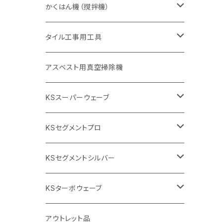
砥石（補強綱入り
砥石（補強綱入り
セグメント（特殊凸凹加工チップ
355mm（14インチ）
一般道路カッター用
305mm（12インチ）
押し切り（タイル切断機）
かくはん機（撹拌機）
455mm（18インチ）
埋設鋳鉄管工事対応タイプ
355mm（14インチ）
本体
電動切断機
本体
タイル工事用工具
砥石（補強綱入り
替え刃
本体
低速回転
ブリック＆ブロック用切断機
付属品
手動工具
アスベスト用真空掃除機
交換部品など
ダイヤモンドホイール
高速回転
撹拌羽根
押し切り（手動切断機
穴あけ用工具
電動工具
KSスーパーウェーブ
2段変速
撹拌軸
押し切り替え刃（手動切断機替え刃
電動切断機
タイルニッパー
105mm（4インチ）
KSセグメントプロ
鏝（こて
タイルパッチ（ビブラート
プロ用鏝（こて）
125ｍｍ（5インチ）
105mm（4インチ）
KSセグメントシルバー
タイルニッパー
かくはん機
通常品
吸着盤
125mm（5インチ）
105mm（4インチ）
KSターボウェーブ
タイル施工用シューズ
ディスクグラインダー
ビス穴付き
通常品
その他
150ｍｍ（6インチ）
125mm（5インチ）
105mm（4インチ）
アウトレット品