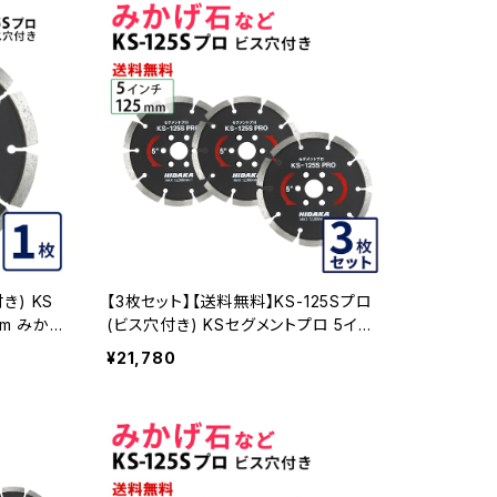
き) KS
【3枚セット】【送料無料】KS-125Sプロ
mm みかげ
(ビス穴付き) KSセグメントプロ 5イン
ント ダイ
チ 125mm みかげ石などの切断用 ダイ
¥21,780
属(ks-1
ヤセグメント ダイヤモンドカッター 刃
ビス3個付属(ks-125spro-b) KS-125
SPRO-B-03