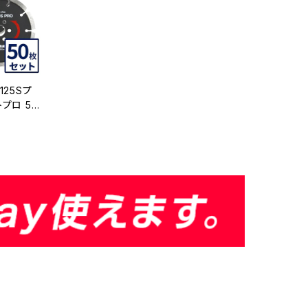
125Sプ
トプロ 5イ
の切断用 ダ
ッター 刃
 KS-12