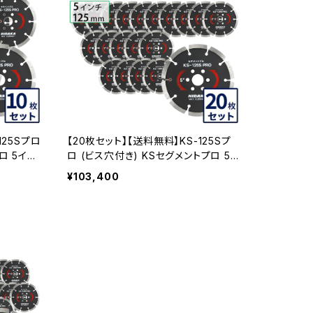
125Sプロ
【20枚セット】【送料無料】KS-125Sプ
ロ 5イン
ロ (ビス穴付き) KSセグメントプロ 5イ
切断用 ダイ
ンチ 125mm みかげ石などの切断用 ダ
¥103,400
ター 刃
イヤセグメント ダイヤモンドカッター 刃
 KS-125
ビス3個付属(ks-125spro-b) KS-125
SPRO-B-20