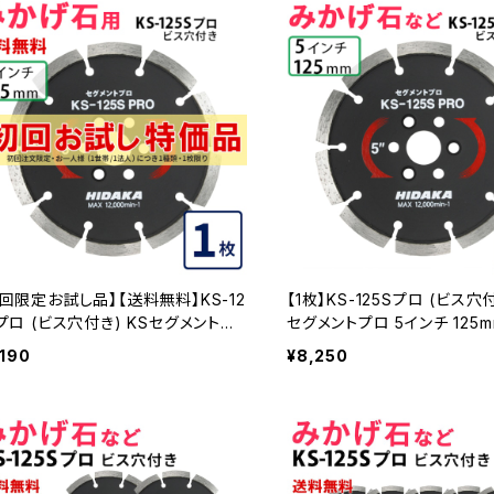
回限定お試し品】【送料無料】KS-12
【1枚】KS-125Sプロ (ビス穴付
プロ (ビス穴付き) KSセグメントプ
セグメントプロ 5インチ 125
5インチ 125mm みかげ石などの切
石などの切断用 ダイヤセグメ
,190
¥8,250
用 ダイヤセグメント ダイヤモンドカ
ヤモンドカッター 刃 ビス3個付
ー 刃 ビス3個付属(ks-125spro-b
25spro-b) KS-125SPRO-B
al)