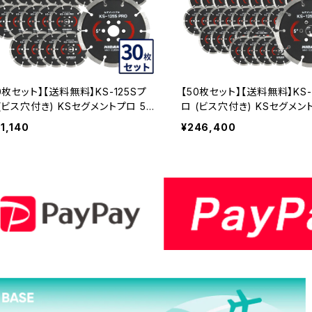
0枚セット】【送料無料】KS-125Sプ
【50枚セット】【送料無料】KS-
(ビス穴付き) KSセグメントプロ 5イ
ロ (ビス穴付き) KSセグメン
 125mm みかげ石などの切断用 ダ
ンチ 125mm みかげ石など
51,140
¥246,400
ヤセグメント ダイヤモンドカッター 刃
イヤセグメント ダイヤモンドカ
3個付属(ks-125spro-b) KS-125
ビス3個付属 (ks-125spro-b)
RO-B-30
5SPRO-B-50