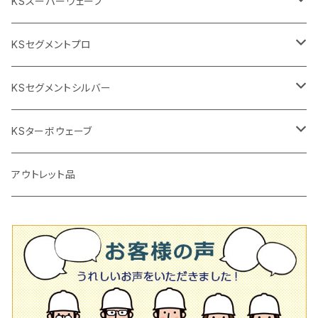
穴あけ用工具
電動工具
KSスーパーウェーブ
2段変速
撹拌軸
押し切り替え刃（手動切断機替え刃
電動切断機
タイルニッパー
105mm（4インチ）
KSセグメントプロ
鏝（こて
タイルパッチ（ビブラート
プロ用鏝（こて）
125ｍｍ（5インチ）
105mm（4インチ）
KSセグメントシルバー
タイルニッパー
かくはん機
通常品
吸着盤
125mm（5インチ）
105mm（4インチ）
KSターボウェーブ
タイル施工用シューズ
ディスクグラインダー
ビス穴付き
通常品
その他
150ｍｍ（6インチ）
125mm（5インチ）
105mm（4インチ）
アウトレット品
吸着盤
その他
オフセットタイプ（ハットタイプ
ビス穴付き
シューズ
180mm（7インチ）
150mm（6インチ）
125mm（5インチ）
タイル針
オフセットタイプ（ハットタイプ
タイル針
205ｍｍ（8インチ）
180mm（7インチ）
150ｍｍ（6インチ）
その他
230mm（9インチ）
205mm（8インチ）
180ｍｍ（7インチ）