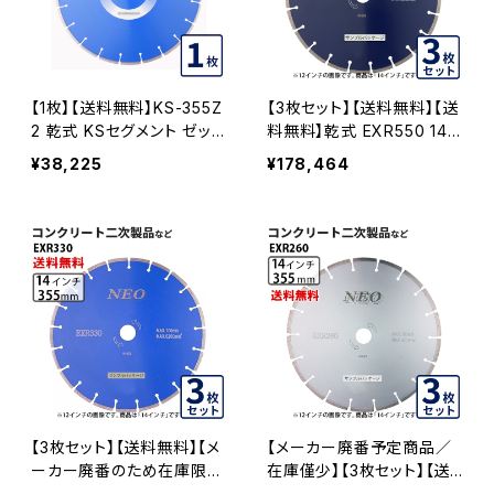
【1枚】【送料無料】KS-355Z
【3枚セット】【送料無料】【送
2 乾式 KSセグメント ゼット
料無料】乾式 EXR550 14イ
ツー 14インチ 355mm コン
ンチ exr550-14 硬質コン
¥38,225
¥178,464
クリート・ブロックなどの切
クリート・みかげ石など EX
断用 ダイヤモンドカッター
R550-14-03
ダイヤモンドブレード 刃 35
5mm ks-355z2
【3枚セット】【送料無料】【メ
【メーカー廃番予定商品／
ーカー廃番のため在庫限
在庫僅少】【3枚セット】【送
り】乾式 EXR330 14インチ
料無料】乾式 EXR260 14イ