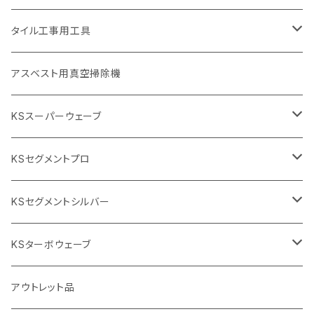
455mm（18インチ）
埋設鋳鉄管工事対応タイプ
355mm（14インチ）
本体
電動切断機
本体
タイル工事用工具
砥石（補強綱入り
替え刃
本体
低速回転
ブリック＆ブロック用切断機
付属品
手動工具
アスベスト用真空掃除機
交換部品など
ダイヤモンドホイール
高速回転
撹拌羽根
押し切り（手動切断機
穴あけ用工具
電動工具
KSスーパーウェーブ
2段変速
撹拌軸
押し切り替え刃（手動切断機替え刃
電動切断機
タイルニッパー
105mm（4インチ）
KSセグメントプロ
鏝（こて
タイルパッチ（ビブラート
プロ用鏝（こて）
125ｍｍ（5インチ）
105mm（4インチ）
KSセグメントシルバー
タイルニッパー
かくはん機
通常品
吸着盤
125mm（5インチ）
105mm（4インチ）
KSターボウェーブ
タイル施工用シューズ
ディスクグラインダー
ビス穴付き
通常品
その他
150ｍｍ（6インチ）
125mm（5インチ）
105mm（4インチ）
アウトレット品
吸着盤