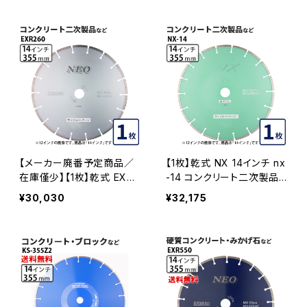
レード ダイヤモンドカッター
イヤモンドブレード ダイヤモ
刃 EXR550-14
ンドカッター 刃 exr330-14
EXR330-14
【メーカー廃番予定商品／
【1枚】乾式 NX 14インチ nx
在庫僅少】【1枚】乾式 EXR2
-14 コンクリート二次製品
60 14インチ コンクリート二
などの切断 セグメントタイ
¥30,030
¥32,175
次製品などの切断 セグメン
プ ダイヤモンドブレード ダ
トタイプ ダイヤモンドブレー
イヤモンドカッター 刃 NX-1
ド 刃 ダイヤモンドカッター
4
exr260-14 EXR260-14