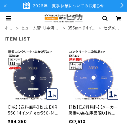
2026年 夏季休業についてのお知らせ
ホー
ヒューム管・U字溝切
355mm（14イン
セグメン
ム
断用
チ）
ト
ITEM LIST
【1枚】【送料無料】乾式 EXR
【1枚】【送料無料】【メーカー
550 14インチ exr550-14
廃番の為在庫品限り】乾式
硬質コンクリート・みかげ石
EXR330 14インチ コンクリ
¥64,350
¥37,510
など切断用 ダイヤモンドブ
ート二次製品などの切断 ダ