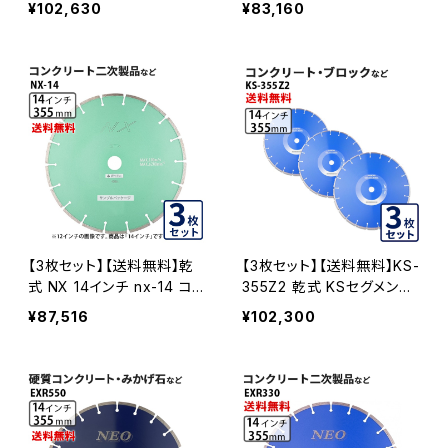
¥102,630
¥83,160
コンクリート二次製品など
ンチ コンクリート二次製品
exr330-14 EXR330-14-0
など セグメントタイプ exr2
3
60-14 EXR260-14-03
【3枚セット】【送料無料】乾
【3枚セット】【送料無料】KS-
式 NX 14インチ nx-14 コン
355Z2 乾式 KSセグメント
クリート二次製品など セグ
ゼットツー 14インチ 355m
¥87,516
¥102,300
メントタイプ NX-14-03
m ダイヤモンドカッター ダ
イヤセグメント ks-355z2
KS-355Z2-03