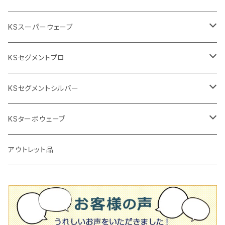
交換部品など
ダイヤモンドホイール
高速回転
撹拌羽根
押し切り（手動切断機
穴あけ用工具
電動工具
KSスーパーウェーブ
2段変速
撹拌軸
押し切り替え刃（手動切断機替え刃
電動切断機
タイルニッパー
105mm（4インチ）
KSセグメントプロ
鏝（こて
タイルパッチ（ビブラート
プロ用鏝（こて）
125ｍｍ（5インチ）
105mm（4インチ）
KSセグメントシルバー
タイルニッパー
かくはん機
通常品
吸着盤
125mm（5インチ）
105mm（4インチ）
KSターボウェーブ
タイル施工用シューズ
ディスクグラインダー
ビス穴付き
通常品
その他
150ｍｍ（6インチ）
125mm（5インチ）
105mm（4インチ）
アウトレット品
吸着盤
その他
オフセットタイプ（ハットタイプ
ビス穴付き
シューズ
180mm（7インチ）
150mm（6インチ）
125mm（5インチ）
タイル針
オフセットタイプ（ハットタイプ
タイル針
205ｍｍ（8インチ）
180mm（7インチ）
150ｍｍ（6インチ）