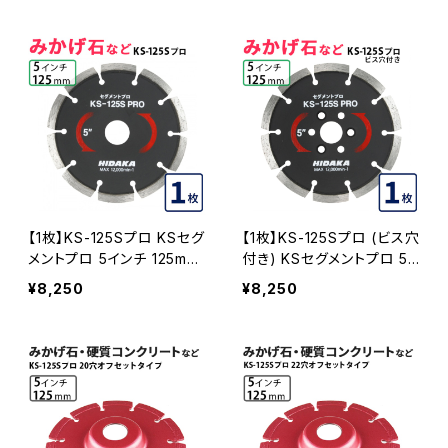
ヤセグメント ダイヤモンドカ
などの切断用 ダイヤセグメ
ッター 刃 (ks-125spro-tri
ント ダイヤモンドカッター
al)
刃 ビス3個付属(ks-125spr
o-b-trial)
【1枚】KS-125Sプロ KSセグ
【1枚】KS-125Sプロ (ビス穴
メントプロ 5インチ 125mm
付き) KSセグメントプロ 5
みかげ石などの切断用 ダイ
インチ 125mm みかげ石な
¥8,250
¥8,250
ヤセグメント ダイヤモンドカ
どの切断用 ダイヤセグメン
ッター 刃(ks-125spro)
ト ダイヤモンドカッター 刃
ビス3個付属(ks-125spro-
b) KS-125SPRO-B