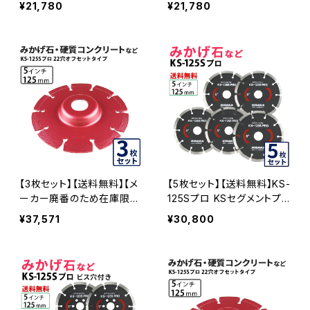
¥21,780
¥21,780
石などの切断用 ダイヤセグ
mm みかげ石などの切断用
メント ダイヤモンドカッター
ダイヤセグメント ダイヤモン
刃(ks-125spro-03)
ドカッター 刃 ビス3個付属
(ks-125spro-b) KS-125S
PRO-B-03
【3枚セット】【送料無料】【メ
【5枚セット】【送料無料】KS-
ーカー廃番のため在庫限り
125Sプロ KSセグメントプ
で終売予定】KSダイヤセグ
ロ 5インチ 125mm みかげ
¥37,571
¥30,800
メント KS-125Sプロ 22穴
石などの切断用 ダイヤセグ
内径22mm オフセットタイ
メント ダイヤモンドカッター
プ(ハットタイプ) 5インチ み
刃(ks-125spro-05)
かげ石・硬質コンクリートな
ど (ks-125spro-of22)ダイ
ヤモンドカッター 刃キワ切