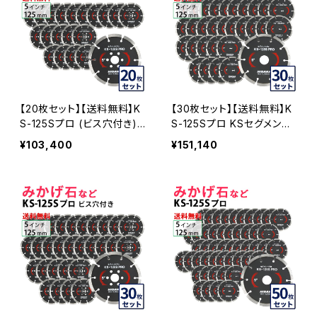
ドカッター 刃キワ切り コー
ナーカット 水平切断 KS-12
5SPRO-OF22-10
【20枚セット】【送料無料】K
【30枚セット】【送料無料】K
S-125Sプロ (ビス穴付き)
S-125Sプロ KSセグメント
KSセグメントプロ 5インチ 1
プロ 5インチ 125mm みか
¥103,400
¥151,140
25mm みかげ石などの切断
げ石などの切断用 ダイヤセ
用 ダイヤセグメント ダイヤ
グメント ダイヤモンドカッタ
モンドカッター 刃 ビス3個
ー 刃(ks-125spro-30)
付属(ks-125spro-b) KS-1
25SPRO-B-20