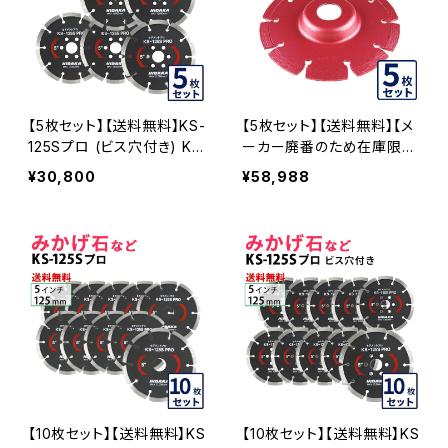
り コーナーカット 水平切断
KS-125SPRO-OF22-03
【5枚セット】【送料無料】KS-
【5枚セット】【送料無料】【メ
125Sプロ (ビス穴付き) KS
ーカー廃番のため在庫限り
セグメントプロ 5インチ 125
で終売予定】KSダイヤセグ
¥30,800
¥58,988
mm みかげ石などの切断用
メント KS-125Sプロ 22穴
ダイヤセグメント ダイヤモン
内径22mm オフセットタイ
ドカッター 刃 ビス3個付属
プ(ハットタイプ) 5インチ み
(ks-125spro-b) KS-125S
かげ石・硬質コンクリートな
PRO-B-05
ど (ks-125spro-of22) ダ
イヤモンドカッター 刃キワ
切り コーナーカット 水平切
断 KS-125SPRO-OF22-0
5
【10枚セット】【送料無料】KS
【10枚セット】【送料無料】KS