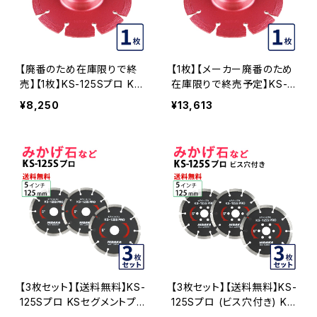
【廃番のため在庫限りで終
【1枚】【メーカー廃番のため
売】【1枚】KS-125Sプロ KS
在庫限りで終売予定】KS-1
セグメント 20穴 内径20m
25Sプロ 22穴 内径22mm
¥8,250
¥13,613
m オフセットタイプ(ハットタ
オフセットタイプ(ハットタイ
イプ) (ks-125spro-of20)
プ)KSダイヤセグメント 5イ
ダイヤモンドカッター 刃キ
ンチ 125mm みかげ石・硬
ワ切り コーナーカット 水平
質コンクリートなど (ks-12
切断 KS-125SPRO-OF20
5spro-of22)ダイヤモンド
カッター 刃キワ切り コーナ
ーカット 水平切断 KS-125
SPRO-OF22
【3枚セット】【送料無料】KS-
【3枚セット】【送料無料】KS-
125Sプロ KSセグメントプ
125Sプロ (ビス穴付き) KS
ロ 5インチ 125mm みかげ
セグメントプロ 5インチ 125