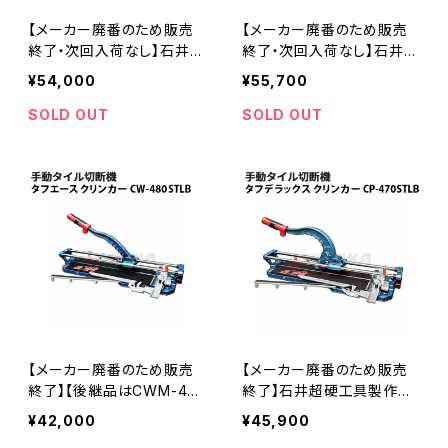
【メーカー廃番のため販売
【メーカー廃番のため販売
終了・次回入荷なし】石井超
終了・次回入荷なし】石井超
硬工具製作所 タフエースク
硬工具製作所 タフデラック
¥54,000
¥55,700
リンカー 手動タイル切断機
スクリンカー 手動タイル切
CW-660STLB 切巾660m
断機 CP-630STLB 切巾6
SOLD OUT
SOLD OUT
m JWS-660TCLA後継品
30mm JPS-630TCLA後
≪メーカー直送≫
継品≪メーカー直送≫
【メーカー廃番のため販売
【メーカー廃番のため販売
終了】【後継品はCWM-450
終了】石井超硬工具製作所
TLB】石井超硬工具製作所
タフデラックスクリンカー
¥42,000
¥45,900
タフエースクリンカー 手動
手動タイル切断機 CP-470