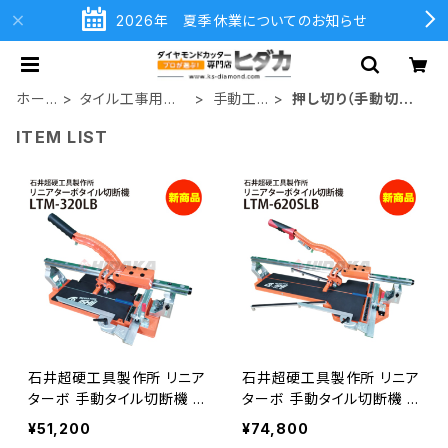
2026年 夏季休業についてのお知らせ
ホー
タイル工事用工
手動工
押し切り（手動切断
ム
具
具
機
ITEM LIST
石井超硬工具製作所 リニア
石井超硬工具製作所 リニア
ターボ 手動タイル切断機 L
ターボ 手動タイル切断機 L
TM-320LB かるわりホル
TM-620SLB かるわりホル
¥51,200
¥74,800
ダー、機械収納バッグ、延長
ダー・機械収納バッグ付き