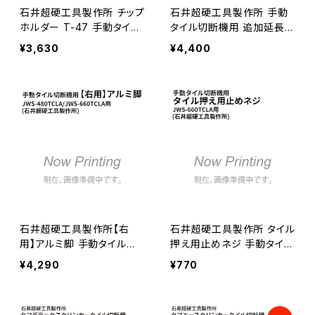
石井超硬工具製作所 チップ
石井超硬工具製作所 手動
ホルダー T-47 手動タイル
タイル切断機用 追加延長ベ
切断機 JH用・AHS用 22X
ース 補助台 ≪メーカー直
¥3,630
¥4,400
A用≪メーカー直送≫ 22X
送≫ EXTEBASE-CP320T
A-CHIPHOLDER
LB
石井超硬工具製作所【右
石井超硬工具製作所 タイル
用】アルミ脚 手動タイル切
押え用止めネジ 手動タイル
断機 JWS-480TCLA/JW
切断機 JWS-660TCLA用
¥4,290
¥770
S-660TCLA用 ≪代引き不
≪メーカー直送≫ ISHII-S
可・メーカー直送≫ ALUMI
CREW-01
ASHI-JWS480TCLA-MIG