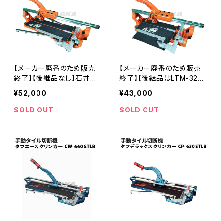
【メーカー廃番のため販売
【メーカー廃番のため販売
終了】【後継品なし】石井超
終了】【後継品はLTM-320L
硬工具製作所 リニアターボ
B】石井超硬工具製作所 リ
¥52,000
¥43,000
手動タイル切断機470 LT-
ニアターボ 手動タイル切断
470SLB かるわりホルダ
機 LT-320LB かるわりホル
SOLD OUT
SOLD OUT
ー・機械収納バッグ付き ≪
ダー、機械収納バッグ、延長
メーカー直送≫
ベース1個付 JH-320LBG
の後継≪メーカー直送≫