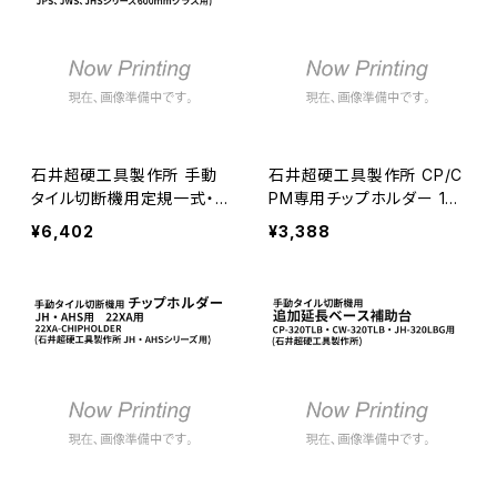
石井超硬工具製作所 手動
石井超硬工具製作所 CP/C
タイル切断機用定規一式・3
PM専用チップホルダー 137
00mm(JPS、JWS、JHSシ
XA用 J-113 ≪メーカー直
¥6,402
¥3,388
リーズ600mmクラス用)ボ
送≫
ルト付き≪メーカー直送≫
S-10