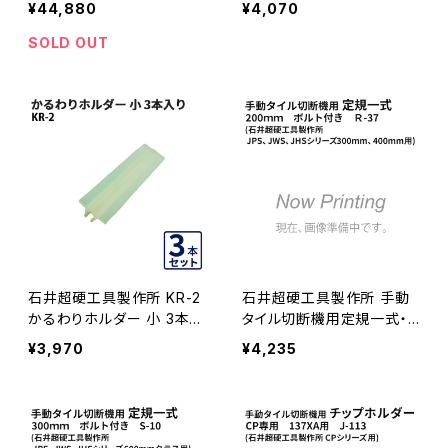
¥44,880
¥4,070
470 JPS-470TCLA 手動
R-1
タイル切断機 (押し切り) ≪
SOLD OUT
メーカー直送≫ JPS-470
TCLA
石井超硬工具製作所 KR-2
石井超硬工具製作所 手動
かるわりホルダー 小 3本入
タイル切断機用定規一式・2
り kr-2 ≪メーカー直送≫
00mm(JPS、JWS、JHSシ
¥3,970
¥4,235
KR-2
リーズ300mm、400mm用)
ボルト付き ≪メーカー直送
≫ R-37