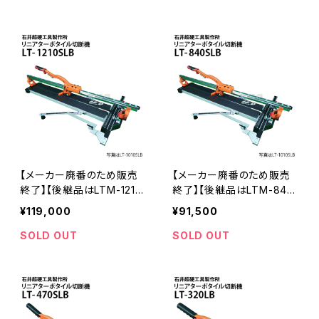
620SLB かるわりホルダ
ー・機械収納バッグ付き ≪
メーカー直送≫
【メーカー廃番のため販売
【メーカー廃番のため販売
終了】【後継品はLTM-1210
終了】【後継品はLTM-840
SLB】石井超硬工具製作所
SLB】石井超硬工具製作所
¥119,000
¥91,500
リニアターボ 手動タイル切
手動タイル切断機 リニアタ
断機 LT-1210SLB lt-1210sl
ーボ LT-840SLB (AHS-8
SOLD OUT
SOLD OUT
b 機械収納バッグ付き AHS
70CLEA後継）≪メーカー
-1240CLEA後継品≪メー
直送≫
カー直送≫ LT-1210SLB