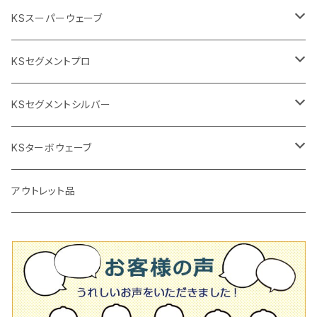
交換部品など
ダイヤモンドホイール
高速回転
撹拌羽根
押し切り（手動切断機
穴あけ用工具
電動工具
KSスーパーウェーブ
2段変速
撹拌軸
押し切り替え刃（手動切断機替え刃
電動切断機
タイルニッパー
105mm（4インチ）
KSセグメントプロ
鏝（こて
タイルパッチ（ビブラート
プロ用鏝（こて）
125ｍｍ（5インチ）
105mm（4インチ）
KSセグメントシルバー
タイルニッパー
かくはん機
通常品
吸着盤
125mm（5インチ）
105mm（4インチ）
KSターボウェーブ
タイル施工用シューズ
ディスクグラインダー
ビス穴付き
通常品
その他
150ｍｍ（6インチ）
125mm（5インチ）
105mm（4インチ）
アウトレット品
吸着盤
その他
オフセットタイプ（ハットタイプ
ビス穴付き
シューズ
180mm（7インチ）
150mm（6インチ）
125mm（5インチ）
タイル針
オフセットタイプ（ハットタイプ
タイル針
205ｍｍ（8インチ）
180mm（7インチ）
150ｍｍ（6インチ）
その他