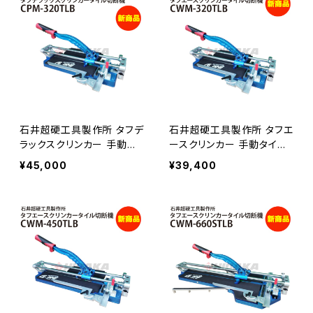
I
石井超硬工具製作所 タフデ
石井超硬工具製作所 タフエ
ラックスクリンカー 手動タ
ースクリンカー 手動タイル
イル切断機 CPM-320TLB
切断機 CWM-320TLB 切
¥45,000
¥39,400
切巾320mm 延長ベース1
巾320mm CW-320TLB後
個付 CP-320TLB後継品≪
継品
メーカー直送≫