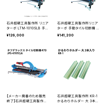
石井超硬工具製作所 リニア
石井超硬工具製作所リニア
ターボ LTM-1010SLB 手動
ターボ 手動タイル切断機 L
タイル切断機 ltm-1010slb
TM-1210SLB ltm-1210sl
¥126,000
¥141,200
かるわりホルダー・機械収
b 機械収納バッグ付き LT-1
納バッグ付き LT-1010SLB
210SLB後継品≪メーカー
後継品≪メーカー直送≫
直送≫
【メーカー廃番のため販売
石井超硬工具製作所 KR-1
終了】石井超硬工具製作所
かるわりホルダー 大 3本入
タフデラックスタイル切断機
り kr-1≪メーカー直送≫ K