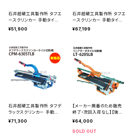
石井超硬工具製作所 タフエ
石井超硬工具製作所 タフエ
ースクリンカー 手動タイル
ースクリンカー 手動タイル
切断機 CWM-450TLB 切
切断機 CWM-660STLB
¥51,900
¥67,199
巾450mm CW-480STLB
切巾660mm CW-660STL
後継品≪メーカー直送≫
B後継品≪メーカー直送≫
石井超硬工具製作所 タフデ
【メーカー廃番のため販売
ラックスクリンカー 手動タ
終了・次回入荷なし】【後継
イル切断機 CPM-630STL
品はLTM-620SLBです】石
¥71,300
¥64,000
B 切巾630mm CP-630ST
井超硬工具製作所 リニアタ
LB後継品≪メーカー直送≫
ーボ 手動タイル切断機 LT-
SOLD OUT