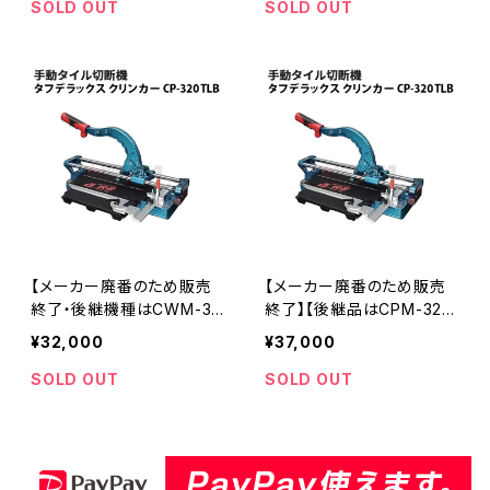
タイル切断機 CW-480STL
STLB 切巾470mm JPS-4
SOLD OUT
SOLD OUT
B 切巾480mm JWS-480
70TCLA後継品≪メーカー
TCLA後継品≪メーカー直
直送≫
送≫
【メーカー廃番のため販売
【メーカー廃番のため販売
終了・後継機種はCWM-32
終了】【後継品はCPM-320
0TLB】石井超硬工具製作
TLB】石井超硬工具製作所
¥32,000
¥37,000
所 タフエースクリンカー 手
タフデラックスクリンカー
動タイル切断機 CW-320T
手動タイル切断機 CP-320
SOLD OUT
SOLD OUT
LB 切巾320mm JW-330T
TLB 切巾320mm 延長ベー
LBG後継品
ス1個付 JP-330TLBG後継
機≪メーカー直送≫