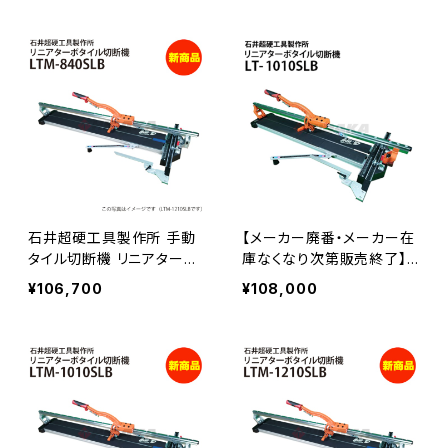
ベース1個付 LT-320LBの
≪メーカー直送≫
後継品≪メーカー直送≫
石井超硬工具製作所 手動
【メーカー廃番・メーカー在
タイル切断機 リニアターボ
庫なくなり次第販売終了】
LTM-840SLB (LT-840SL
【後継品はLTM-1010SLB】
¥106,700
¥108,000
B後継品）≪メーカー直送≫
石井超硬工具製作所 リニア
ターボ LT-1010SLB 手動タ
イル切断機 lt-1010slb かる
わりホルダー・機械収納バッ
グ付き AHS-1040CLEA後
継品≪メーカー直送≫