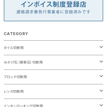
CATEGORY
タイル切断用
105mm（4インチ）
みかげ石（御影石）切断用
125mm（5インチ）
105mm（4インチ）
ブロック切断用
グラインダー取付用
セグメントタイプ
125mm（5インチ）
105mm（4インチ）
レンガ切断用
石井超硬電動切断機 取付用
セグメントタイプ（ビス穴付き
セグメントタイプ
セグメントタイプ
150mm（6インチ）
125mm（5インチ）
105mm（4インチ）
インターロッキング切断用