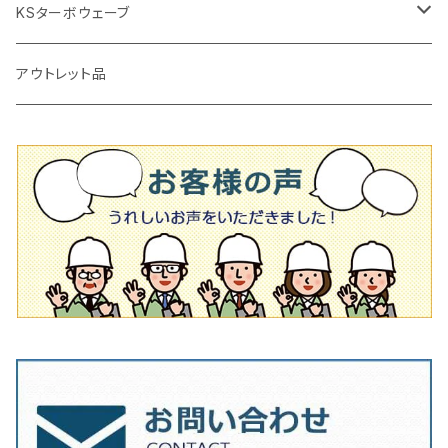
かくはん機
通常品
吸着盤
125mm（5インチ）
105mm（4インチ）
KSターボウェーブ
タイル施工用シューズ
ディスクグラインダー
ビス穴付き
通常品
その他
150ｍｍ（6インチ）
125mm（5インチ）
105mm（4インチ）
アウトレット品
吸着盤
その他
オフセットタイプ（ハットタイプ
ビス穴付き
シューズ
180mm（7インチ）
150mm（6インチ）
125mm（5インチ）
タイル針
オフセットタイプ（ハットタイプ
タイル針
205ｍｍ（8インチ）
180mm（7インチ）
150ｍｍ（6インチ）
その他
230mm（9インチ）
205mm（8インチ）
180ｍｍ（7インチ）
230mm（9インチ）
205mm（8インチ）
230ｍｍ（9インチ）