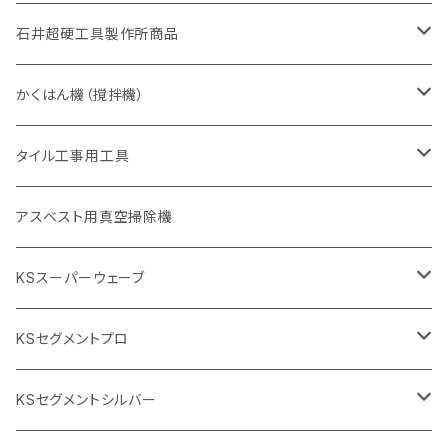
405mm（16インチ）
砥石（補強綱入り
355mm（14インチ）
セグメント（特殊凸凹加工チップ
埋設鋳鉄管工事対応タイプ
355mm（14インチ）
一般道路カッター用
セグメントタイプ
一般道路カッター用
305mm（12インチ）
アスファルト切断用
非金属用
石井超硬工具製作所商品
455mm（18インチ）
405mm（16インチ）
砥石（補強綱入り
砥石（補強綱入り
セグメント（特殊凸凹加工チップ
355mm（14インチ）
一般道路カッター用
305mm（12インチ）
押し切り（タイル切断機）
かくはん機（撹拌機）
455mm（18インチ）
埋設鋳鉄管工事対応タイプ
355mm（14インチ）
本体
電動切断機
本体
タイル工事用工具
砥石（補強綱入り
替え刃
本体
低速回転
ブリック＆ブロック用切断機
付属品
手動工具
アスベスト用真空掃除機
交換部品など
ダイヤモンドホイール
高速回転
撹拌羽根
押し切り（手動切断機
穴あけ用工具
電動工具
KSスーパーウェーブ
2段変速
撹拌軸
押し切り替え刃（手動切断機替え刃
電動切断機
タイルニッパー
105mm（4インチ）
KSセグメントプロ
鏝（こて
タイルパッチ（ビブラート
プロ用鏝（こて）
125ｍｍ（5インチ）
105mm（4インチ）
KSセグメントシルバー
タイルニッパー