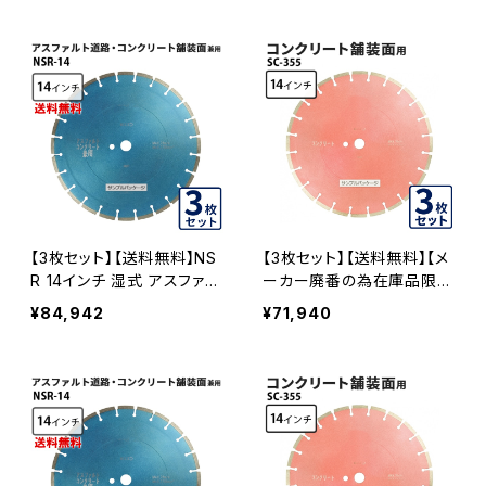
モンドブレード カッターブレ
ート舗装面切断用 ダイヤモ
ード 刃 NSR-14
ンドブレード sc-355 SC-3
55
【3枚セット】【送料無料】NS
【3枚セット】【送料無料】【メ
R 14インチ 湿式 アスファル
ーカー廃番の為在庫品限
ト道路・コンクリート舗装面
り】湿式 SC 道路 コンクリ
¥84,942
¥71,940
兼用 一般道路カッター専用
ート用 14インチ 一般道路
nsr-14 ダイヤモンドブレー
カッター専用 コンクリート
ド カッターブレード 刃 NSR
舗装面用 sc-355 SC-355
-14-03
-03