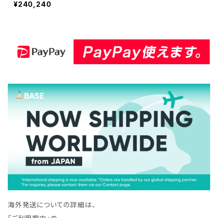
¥240,240
面兼用 一般道路カッター専
用 nsr-14 ダイヤモンドブレ
ード カッターブレード 刃 N
SR-14-10
海外発送についての詳細は、