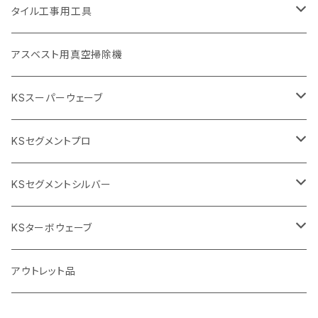
埋設鋳鉄管工事対応タイプ
355mm（14インチ）
本体
電動切断機
本体
タイル工事用工具
砥石（補強綱入り
替え刃
本体
低速回転
ブリック＆ブロック用切断機
付属品
手動工具
アスベスト用真空掃除機
交換部品など
ダイヤモンドホイール
高速回転
撹拌羽根
押し切り（手動切断機
穴あけ用工具
電動工具
KSスーパーウェーブ
2段変速
撹拌軸
押し切り替え刃（手動切断機替え刃
電動切断機
タイルニッパー
105mm（4インチ）
KSセグメントプロ
鏝（こて
タイルパッチ（ビブラート
プロ用鏝（こて）
125ｍｍ（5インチ）
105mm（4インチ）
KSセグメントシルバー
タイルニッパー
かくはん機
通常品
吸着盤
125mm（5インチ）
105mm（4インチ）
KSターボウェーブ
タイル施工用シューズ
ディスクグラインダー
ビス穴付き
通常品
その他
150ｍｍ（6インチ）
125mm（5インチ）
105mm（4インチ）
アウトレット品
吸着盤
その他
オフセットタイプ（ハットタイプ
ビス穴付き
シューズ
180mm（7インチ）
150mm（6インチ）
125mm（5インチ）