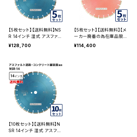
【5枚セット】【送料無料】NS
【5枚セット】【送料無料】【メ
R 14インチ 湿式 アスファル
ーカー廃番の為在庫品限
ト道路・コンクリート舗装面
り】湿式 SC 道路 コンクリ
¥128,700
¥114,400
兼用 一般道路カッター専用
ート用 14インチ 一般道路
nsr-14 ダイヤモンドブレー
カッター専用 コンクリート
ド カッターブレード 刃 NSR
舗装面用 sc-355 SC-355
-14-05
-05
【10枚セット】【送料無料】N
SR 14インチ 湿式 アスファ
ルト道路・コンクリート舗装