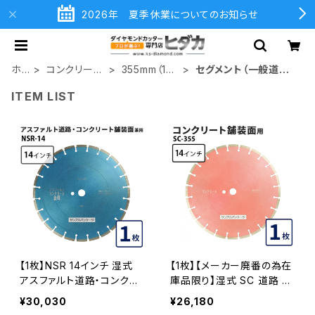
2026年 夏季休業についてのお知らせ
ホ
コンクリート
355mm（14
セグメント（一般道路
ー
切断用
インチ）
カッター用
ITEM LIST
ム
【1枚】NSR 14インチ 湿式
【1枚】【メーカー廃番の為在
アスファルト道路・コンクリ
庫品限り】湿式 SC 道路 コ
ート舗装面兼用 一般道路
ンクリート用 14インチ 一般
¥30,030
¥26,180
カッター専用 nsr-14 ダイヤ
道路カッター専用 コンクリ