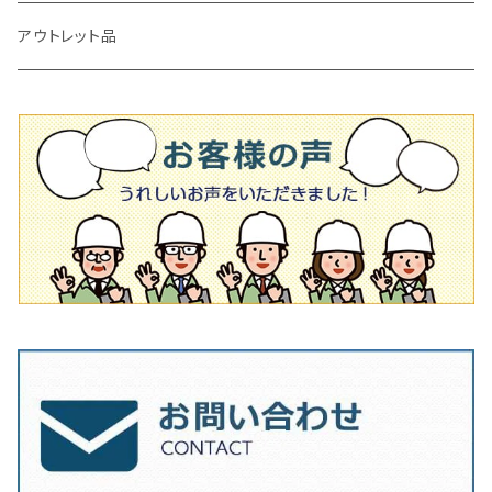
タイル施工用シューズ
ディスクグラインダー
ビス穴付き
通常品
その他
150ｍｍ（6インチ）
125mm（5インチ）
105mm（4インチ）
アウトレット品
吸着盤
その他
オフセットタイプ（ハットタイプ
ビス穴付き
シューズ
180mm（7インチ）
150mm（6インチ）
125mm（5インチ）
タイル針
オフセットタイプ（ハットタイプ
タイル針
205ｍｍ（8インチ）
180mm（7インチ）
150ｍｍ（6インチ）
その他
230mm（9インチ）
205mm（8インチ）
180ｍｍ（7インチ）
230mm（9インチ）
205mm（8インチ）
230ｍｍ（9インチ）