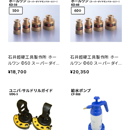
石井超硬工具製作所 ホー
石井超硬工具製作所 ホー
ルワン Φ50 スーパーダイ
ルワン Φ60 スーパーダイ
ヤモンドホールソー DRY&
ヤモンドホールソー DRY&
¥18,700
¥20,350
WET 両用タイプ 穴あけ
WET 両用タイプ 穴あけ
用工具 ≪代引き不可・メー
用工具≪代引き不可・メー
カー直送≫ KD-50
カー直送≫ KD-60