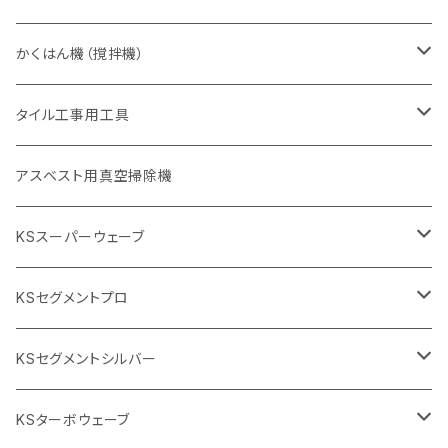
455mm（18インチ）
405mm（16インチ）
砥石（補強綱入り
砥石（補強綱入り
セグメント（特殊凸凹加工チップ
355mm（14インチ）
一般道路カッター用
305mm（12インチ）
押し切り（タイル切断機）
かくはん機（撹拌機）
455mm（18インチ）
埋設鋳鉄管工事対応タイプ
355mm（14インチ）
本体
電動切断機
本体
タイル工事用工具
砥石（補強綱入り
替え刃
本体
低速回転
ブリック＆ブロック用切断機
付属品
手動工具
アスベスト用真空掃除機
交換部品など
ダイヤモンドホイール
高速回転
撹拌羽根
押し切り（手動切断機
穴あけ用工具
電動工具
KSスーパーウェーブ
2段変速
撹拌軸
押し切り替え刃（手動切断機替え刃
電動切断機
タイルニッパー
105mm（4インチ）
KSセグメントプロ
鏝（こて
タイルパッチ（ビブラート
プロ用鏝（こて）
125ｍｍ（5インチ）
105mm（4インチ）
KSセグメントシルバー
タイルニッパー
かくはん機
通常品
吸着盤
125mm（5インチ）
105mm（4インチ）
KSターボウェーブ