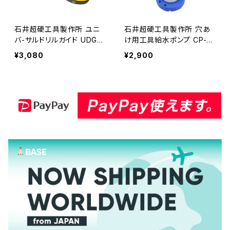
石井超硬工具製作所 ユニ
石井超硬工具製作所 穴あ
バ-サルドリルガイド UDG-5
け用工具給水ポンプ CP-9
小径ドリル穴あけ用保持工
00 ホース長1,8m≪メーカ
¥3,080
¥2,900
具 ドリル径Ф5、Ф6、Ф8、Ф1
ー直送≫ CP-900
0、Ф12≪メーカー直送≫