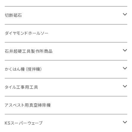
砥石（補強綱入り
有効長 420mm
一般道路カッター用
セグメント（特殊凸凹加工チップ
一般道路カッター用
305mm（12インチ）
セグメントタイプ
セグメントタイプ
セグメントタイプ
有効長 250mm
255mm（10インチ）
ヒューム管・U字溝切断用
鋳鉄管切断用
ヒューム管・U字溝切断用
道路（アス・コン兼用）
ストレート型チップ
100mm（4インチ）
切断砥石
355mm（14インチ）
埋設鋳鉄管工事対応タイプ
一般道路カッター用
埋設鋳鉄管工事対応タイプ
305mm（12インチ）
セグメント
セグメントタイプ
セグメントタイプ
305mm（12インチ）
アスファルト切断用
ヒューム管・U字溝切断用
アスファルト切断用
U型チップ
125mm（5インチ）
金属用
ダイヤモンドホールソー
405mm（16インチ）
砥石（補強綱入り
355mm（14インチ）
セグメント（特殊凸凹加工チップ
埋設鋳鉄管工事対応タイプ
355mm（14インチ）
一般道路カッター用
セグメントタイプ
一般道路カッター用
305mm（12インチ）
アスファルト切断用
非金属用
石井超硬工具製作所商品
455mm（18インチ）
405mm（16インチ）
砥石（補強綱入り
砥石（補強綱入り
セグメント（特殊凸凹加工チップ
355mm（14インチ）
一般道路カッター用
305mm（12インチ）
押し切り（タイル切断機）
かくはん機（撹拌機）
455mm（18インチ）
埋設鋳鉄管工事対応タイプ
355mm（14インチ）
本体
電動切断機
本体
タイル工事用工具
砥石（補強綱入り
替え刃
本体
低速回転
ブリック＆ブロック用切断機
付属品
手動工具
アスベスト用真空掃除機
交換部品など
ダイヤモンドホイール
高速回転
撹拌羽根
押し切り（手動切断機
穴あけ用工具
電動工具
KSスーパーウェーブ