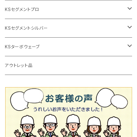
2段変速
撹拌軸
押し切り替え刃（手動切断機替え刃
電動切断機
タイルニッパー
105mm（4インチ）
KSセグメントプロ
鏝（こて
タイルパッチ（ビブラート
プロ用鏝（こて）
125ｍｍ（5インチ）
105mm（4インチ）
KSセグメントシルバー
タイルニッパー
かくはん機
通常品
吸着盤
125mm（5インチ）
105mm（4インチ）
KSターボウェーブ
タイル施工用シューズ
ディスクグラインダー
ビス穴付き
通常品
その他
150ｍｍ（6インチ）
125mm（5インチ）
105mm（4インチ）
アウトレット品
吸着盤
その他
オフセットタイプ（ハットタイプ
ビス穴付き
シューズ
180mm（7インチ）
150mm（6インチ）
125mm（5インチ）
タイル針
オフセットタイプ（ハットタイプ
タイル針
205ｍｍ（8インチ）
180mm（7インチ）
150ｍｍ（6インチ）
その他
230mm（9インチ）
205mm（8インチ）
180ｍｍ（7インチ）