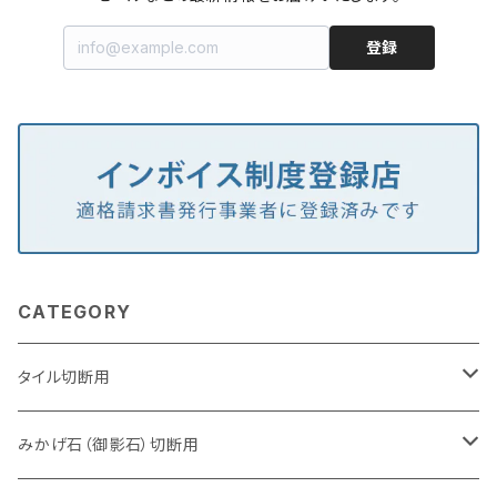
登録
CATEGORY
タイル切断用
105mm（4インチ）
みかげ石（御影石）切断用