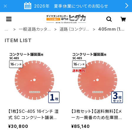
2026年 夏季休業についてのお知らせ
ホ
一般道路カッター
道路（コンクリー
405mm（16
ー
用ブレード
ト舗装面）
インチ）
ITEM LIST
ム
【1枚】SC-405 16インチ 湿
【3枚セット】【送料無料】【メ
式 SC コンクリート舗装面
ーカー廃番のため在庫限
用 一般道路カッター専用
り】SC-405 16インチ 湿式
¥30,800
¥85,140
ダイヤモンドブレード カッタ
SC コンクリート舗装面用