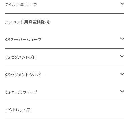
埋設鋳鉄管工事対応タイプ
355mm（14インチ）
本体
電動切断機
本体
タイル工事用工具
砥石（補強綱入り
替え刃
本体
低速回転
ブリック＆ブロック用切断機
付属品
手動工具
アスベスト用真空掃除機
交換部品など
ダイヤモンドホイール
高速回転
撹拌羽根
押し切り（手動切断機
穴あけ用工具
電動工具
KSスーパーウェーブ
2段変速
撹拌軸
押し切り替え刃（手動切断機替え刃
電動切断機
タイルニッパー
105mm（4インチ）
KSセグメントプロ
鏝（こて
タイルパッチ（ビブラート
プロ用鏝（こて）
125ｍｍ（5インチ）
105mm（4インチ）
KSセグメントシルバー
タイルニッパー
かくはん機
通常品
吸着盤
125mm（5インチ）
105mm（4インチ）
KSターボウェーブ
タイル施工用シューズ
ディスクグラインダー
ビス穴付き
通常品
その他
150ｍｍ（6インチ）
125mm（5インチ）
105mm（4インチ）
アウトレット品
吸着盤
その他
オフセットタイプ（ハットタイプ
ビス穴付き
シューズ
180mm（7インチ）
150mm（6インチ）
125mm（5インチ）