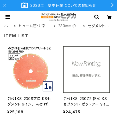
2026年 夏季休業についてのお知らせ
ホー
ヒューム管・U字溝
230mm（9イ
セグメントタ
ム
切断用
ンチ）
イプ
ITEM LIST
【1枚】KS-230Sプロ KSセ
【1枚】KS-230Z2 乾式 KS
グメント 9インチ みかげ石・
セグメント ゼットツー 9イン
硬質コンクリートなどの切
チ 230mm コンクリート・ブ
¥25,168
¥24,475
断 ダイヤモンドカッター ダ
ロックなどの切断 ダイヤモ