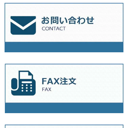
230ｍｍ（9インチ）