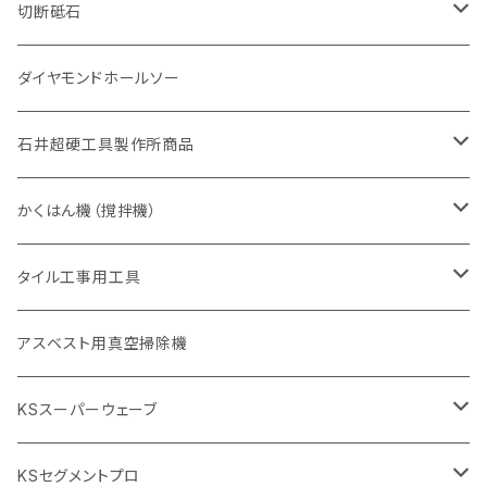
一般道路カッター用
セグメント（特殊凸凹加工チップ
一般道路カッター用
305mm（12インチ）
セグメントタイプ
セグメントタイプ
セグメントタイプ
有効長 250mm
255mm（10インチ）
ヒューム管・U字溝切断用
鋳鉄管切断用
ヒューム管・U字溝切断用
道路（アス・コン兼用）
ストレート型チップ
100mm（4インチ）
切断砥石
355mm（14インチ）
埋設鋳鉄管工事対応タイプ
一般道路カッター用
埋設鋳鉄管工事対応タイプ
305mm（12インチ）
セグメント
セグメントタイプ
セグメントタイプ
305mm（12インチ）
アスファルト切断用
ヒューム管・U字溝切断用
アスファルト切断用
U型チップ
125mm（5インチ）
金属用
ダイヤモンドホールソー
405mm（16インチ）
砥石（補強綱入り
355mm（14インチ）
セグメント（特殊凸凹加工チップ
埋設鋳鉄管工事対応タイプ
355mm（14インチ）
一般道路カッター用
セグメントタイプ
一般道路カッター用
305mm（12インチ）
アスファルト切断用
非金属用
石井超硬工具製作所商品
455mm（18インチ）
405mm（16インチ）
砥石（補強綱入り
砥石（補強綱入り
セグメント（特殊凸凹加工チップ
355mm（14インチ）
一般道路カッター用
305mm（12インチ）
押し切り（タイル切断機）
かくはん機（撹拌機）
455mm（18インチ）
埋設鋳鉄管工事対応タイプ
355mm（14インチ）
本体
電動切断機
本体
タイル工事用工具
砥石（補強綱入り
替え刃
本体
低速回転
ブリック＆ブロック用切断機
付属品
手動工具
アスベスト用真空掃除機
交換部品など
ダイヤモンドホイール
高速回転
撹拌羽根
押し切り（手動切断機
穴あけ用工具
電動工具
KSスーパーウェーブ
2段変速
撹拌軸
押し切り替え刃（手動切断機替え刃
電動切断機
タイルニッパー
105mm（4インチ）
KSセグメントプロ