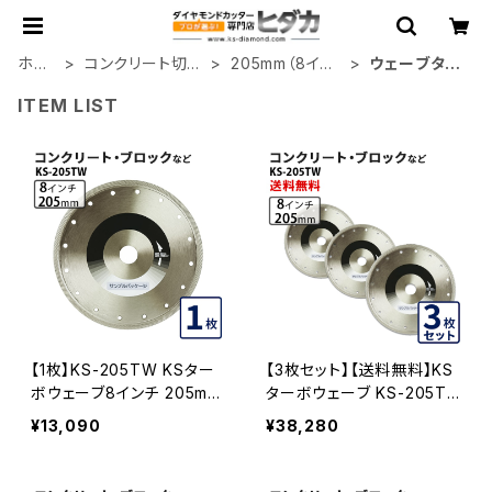
ホー
コンクリート切断
205mm（8イン
ウェーブタイ
ム
用
チ）
プ
ITEM LIST
【1枚】KS-205TW KSター
【3枚セット】【送料無料】KS
ボウェーブ8インチ 205mm
ターボウェーブ KS-205T
コンクリート、ブロックなど
W 8インチ コンクリート、ブ
¥13,090
¥38,280
の切断 ダイヤモンドカッタ
ロックなど (ks-205tw-0
ー 刃 (ks-205tw)
3)