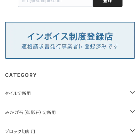
登録
CATEGORY
タイル切断用
105mm（4インチ）
みかげ石（御影石）切断用
125mm（5インチ）
105mm（4インチ）
ブロック切断用