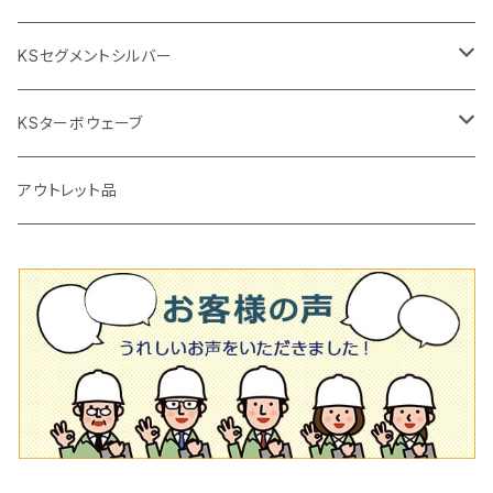
鏝（こて
タイルパッチ（ビブラート
プロ用鏝（こて）
125ｍｍ（5インチ）
105mm（4インチ）
KSセグメントシルバー
タイルニッパー
かくはん機
通常品
吸着盤
125mm（5インチ）
105mm（4インチ）
KSターボウェーブ
タイル施工用シューズ
ディスクグラインダー
ビス穴付き
通常品
その他
150ｍｍ（6インチ）
125mm（5インチ）
105mm（4インチ）
アウトレット品
吸着盤
その他
オフセットタイプ（ハットタイプ
ビス穴付き
シューズ
180mm（7インチ）
150mm（6インチ）
125mm（5インチ）
タイル針
オフセットタイプ（ハットタイプ
タイル針
205ｍｍ（8インチ）
180mm（7インチ）
150ｍｍ（6インチ）
その他
230mm（9インチ）
205mm（8インチ）
180ｍｍ（7インチ）
230mm（9インチ）
205mm（8インチ）