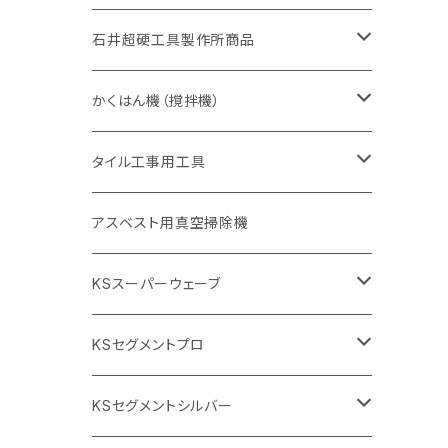
405mm（16インチ）
砥石（補強綱入り
355mm（14インチ）
セグメント（特殊凸凹加工チップ
埋設鋳鉄管工事対応タイプ
355mm（14インチ）
一般道路カッター用
セグメントタイプ
一般道路カッター用
305mm（12インチ）
アスファルト切断用
非金属用
石井超硬工具製作所商品
455mm（18インチ）
405mm（16インチ）
砥石（補強綱入り
砥石（補強綱入り
セグメント（特殊凸凹加工チップ
355mm（14インチ）
一般道路カッター用
305mm（12インチ）
押し切り（タイル切断機）
かくはん機（撹拌機）
455mm（18インチ）
埋設鋳鉄管工事対応タイプ
355mm（14インチ）
本体
電動切断機
本体
タイル工事用工具
砥石（補強綱入り
替え刃
本体
低速回転
ブリック＆ブロック用切断機
付属品
手動工具
アスベスト用真空掃除機
交換部品など
ダイヤモンドホイール
高速回転
撹拌羽根
押し切り（手動切断機
穴あけ用工具
電動工具
KSスーパーウェーブ
2段変速
撹拌軸
押し切り替え刃（手動切断機替え刃
電動切断機
タイルニッパー
105mm（4インチ）
KSセグメントプロ
鏝（こて
タイルパッチ（ビブラート
プロ用鏝（こて）
125ｍｍ（5インチ）
105mm（4インチ）
KSセグメントシルバー