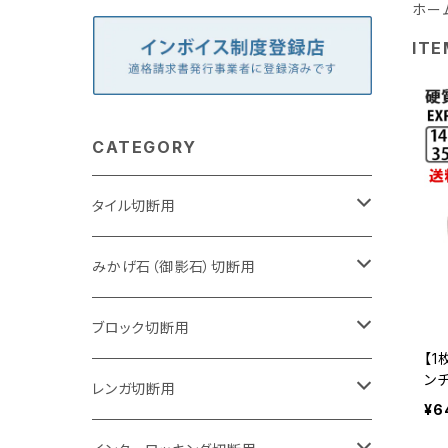
ホー
ITE
CATEGORY
タイル切断用
105mm（4インチ）
みかげ石（御影石）切断用
125mm（5インチ）
105mm（4インチ）
ブロック切断用
【1
ンチ
グラインダー取付用
セグメントタイプ
125mm（5インチ）
105mm（4インチ）
レンガ切断用
か
¥6
ド 
4
石井超硬電動切断機 取付用
セグメントタイプ（ビス穴付き
セグメントタイプ
セグメントタイプ