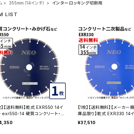
ム
355mm（14インチ）
インターロッキング切断用
M LIST
枚】【送料無料】乾式 EXR550 14イ
【1枚】【送料無料】【メーカー
 exr550-14 硬質コンクリート・み
庫品限り】乾式 EXR330 14
げ石など切断用 ダイヤモンドブレー
クリート二次製品などの切断
4,350
¥37,510
ダイヤモンドカッター 刃 EXR550-1
ンドブレード ダイヤモンドカッ
xr330-14 EXR330-14