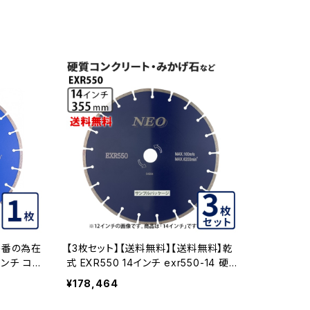
廃番の為在
【3枚セット】【送料無料】【送料無料】乾
インチ コン
式 EXR550 14インチ exr550-14 硬
 ダイヤモ
質コンクリート・みかげ石など EXR55
¥178,464
ター 刃 e
0-14-03