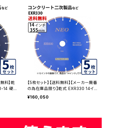
料無料】乾
【5枚セット】【送料無料】【メーカー廃番
0-14 硬
の為在庫品限り】乾式 EXR330 14イン
EXR55
チ コンクリート二次製品など exr330
¥160,050
-14 EXR330-14-05