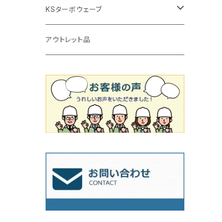
タイルニッパー
かくはん機
通常品
吸着盤
125mm（5インチ）
105mm（4インチ）
KSターボウェーブ
タイル施工用シューズ
ディスクグラインダー
ビス穴付き
通常品
その他
150ｍｍ（6インチ）
125mm（5インチ）
105mm（4インチ）
アウトレット品
吸着盤
その他
オフセットタイプ（ハットタイプ
ビス穴付き
シューズ
180mm（7インチ）
150mm（6インチ）
125mm（5インチ）
タイル針
オフセットタイプ（ハットタイプ
タイル針
205ｍｍ（8インチ）
180mm（7インチ）
150ｍｍ（6インチ）
その他
230mm（9インチ）
205mm（8インチ）
180ｍｍ（7インチ）
230mm（9インチ）
205mm（8インチ）
230ｍｍ（9インチ）