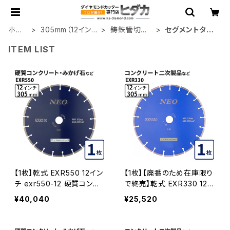
ホー
305mm（12イン
鋳鉄管切断
セグメントタイ
ム
チ）
用
プ
ITEM LIST
【1枚】乾式 EXR550 12イン
【1枚】【廃番のため在庫限り
チ exr550-12 硬質コンク
で終売】乾式 EXR330 12イ
リート・みかげ石など切断
ンチ exr330-12 コンクリー
¥40,040
¥25,520
ダイヤモンドカッター ダイヤ
ト二次製品の切断 ダイヤモ
モンドブレード EXR550-12
ンドカッター ダイヤモンドブ
レード EXR330-12