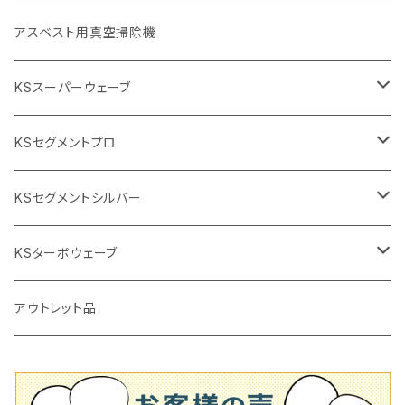
砥石（補強綱入り
替え刃
本体
低速回転
ブリック＆ブロック用切断機
付属品
手動工具
アスベスト用真空掃除機
交換部品など
ダイヤモンドホイール
高速回転
撹拌羽根
押し切り（手動切断機
穴あけ用工具
電動工具
KSスーパーウェーブ
2段変速
撹拌軸
押し切り替え刃（手動切断機替え刃
電動切断機
タイルニッパー
105mm（4インチ）
KSセグメントプロ
鏝（こて
タイルパッチ（ビブラート
プロ用鏝（こて）
125ｍｍ（5インチ）
105mm（4インチ）
KSセグメントシルバー
タイルニッパー
かくはん機
通常品
吸着盤
125mm（5インチ）
105mm（4インチ）
KSターボウェーブ
タイル施工用シューズ
ディスクグラインダー
ビス穴付き
通常品
その他
150ｍｍ（6インチ）
125mm（5インチ）
105mm（4インチ）
アウトレット品
吸着盤
その他
オフセットタイプ（ハットタイプ
ビス穴付き
シューズ
180mm（7インチ）
150mm（6インチ）
125mm（5インチ）
タイル針