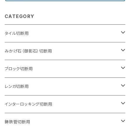
CATEGORY
タイル切断用
105mm（4インチ）
みかげ石（御影石）切断用
125mm（5インチ）
105mm（4インチ）
ブロック切断用
グラインダー取付用
セグメントタイプ
125mm（5インチ）
105mm（4インチ）
レンガ切断用
石井超硬電動切断機 取付用
セグメントタイプ（ビス穴付き
セグメントタイプ
セグメントタイプ
150mm（6インチ）
125mm（5インチ）
105mm（4インチ）
インターロッキング切断用
オフセットタイプ（ハットタイプ
セグメントタイプ（ビス穴付き
ウェーブタイプ
セグメントタイプ
セグメントタイプ
セグメントタイプ
180mm（7インチ）
150mm（6インチ）
125mm（5インチ）
105mm（4インチ）
鋳鉄管切断用