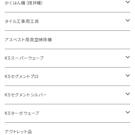
セグメント（特殊凸凹加工チップ
355mm（14インチ）
一般道路カッター用
305mm（12インチ）
押し切り（タイル切断機）
かくはん機（撹拌機）
455mm（18インチ）
埋設鋳鉄管工事対応タイプ
355mm（14インチ）
本体
電動切断機
本体
タイル工事用工具
砥石（補強綱入り
替え刃
本体
低速回転
ブリック＆ブロック用切断機
付属品
手動工具
アスベスト用真空掃除機
交換部品など
ダイヤモンドホイール
高速回転
撹拌羽根
押し切り（手動切断機
穴あけ用工具
電動工具
KSスーパーウェーブ
2段変速
撹拌軸
押し切り替え刃（手動切断機替え刃
電動切断機
タイルニッパー
105mm（4インチ）
KSセグメントプロ
鏝（こて
タイルパッチ（ビブラート
プロ用鏝（こて）
125ｍｍ（5インチ）
105mm（4インチ）
KSセグメントシルバー
タイルニッパー
かくはん機
通常品
吸着盤
125mm（5インチ）
105mm（4インチ）
KSターボウェーブ
タイル施工用シューズ
ディスクグラインダー
ビス穴付き
通常品
その他
150ｍｍ（6インチ）
125mm（5インチ）
105mm（4インチ）
アウトレット品