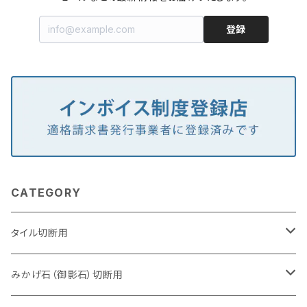
登録
CATEGORY
タイル切断用
105mm（4インチ）
みかげ石（御影石）切断用