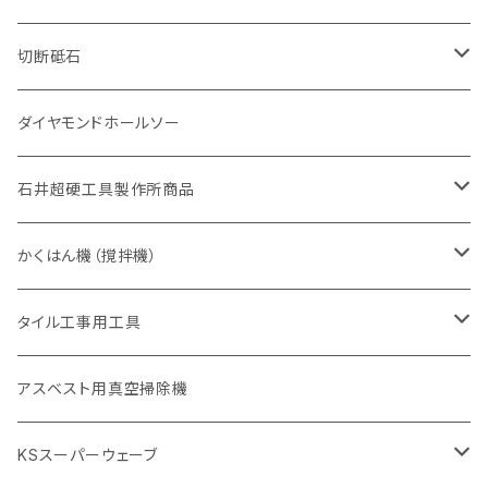
砥石（補強綱入り
有効長 420mm
一般道路カッター用
セグメント（特殊凸凹加工チップ
一般道路カッター用
305mm（12インチ）
セグメントタイプ
セグメントタイプ
セグメントタイプ
有効長 250mm
255mm（10インチ）
ヒューム管・U字溝切断用
鋳鉄管切断用
ヒューム管・U字溝切断用
道路（アス・コン兼用）
ストレート型チップ
100mm（4インチ）
切断砥石
355mm（14インチ）
埋設鋳鉄管工事対応タイプ
一般道路カッター用
埋設鋳鉄管工事対応タイプ
305mm（12インチ）
セグメント
セグメントタイプ
セグメントタイプ
305mm（12インチ）
アスファルト切断用
ヒューム管・U字溝切断用
アスファルト切断用
U型チップ
125mm（5インチ）
金属用
ダイヤモンドホールソー
405mm（16インチ）
砥石（補強綱入り
355mm（14インチ）
セグメント（特殊凸凹加工チップ
埋設鋳鉄管工事対応タイプ
355mm（14インチ）
一般道路カッター用
セグメントタイプ
一般道路カッター用
305mm（12インチ）
アスファルト切断用
非金属用
石井超硬工具製作所商品
455mm（18インチ）
405mm（16インチ）
砥石（補強綱入り
砥石（補強綱入り
セグメント（特殊凸凹加工チップ
355mm（14インチ）
一般道路カッター用
305mm（12インチ）
押し切り（タイル切断機）
かくはん機（撹拌機）
455mm（18インチ）
埋設鋳鉄管工事対応タイプ
355mm（14インチ）
本体
電動切断機
本体
タイル工事用工具
砥石（補強綱入り
替え刃
本体
低速回転
ブリック＆ブロック用切断機
付属品
手動工具
アスベスト用真空掃除機
交換部品など
ダイヤモンドホイール
高速回転
撹拌羽根
押し切り（手動切断機
穴あけ用工具
電動工具
KSスーパーウェーブ