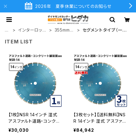
2026年 夏季休業についてのお知らせ
ホ
インターロッキ
355mm（1
セグメントタイプ（一般
ー
ング切断用
4インチ）
道路カッター用
ITEM LIST
ム
【1枚】NSR 14インチ 湿式
【3枚セット】【送料無料】NS
アスファルト道路・コンクリ
R 14インチ 湿式 アスファル
ート舗装面兼用 一般道路
ト道路・コンクリート舗装面
¥30,030
¥84,942
カッター専用 nsr-14 ダイヤ
兼用 一般道路カッター専用