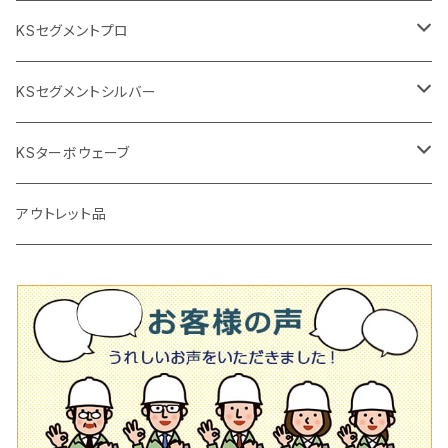
2段変速
撹拌軸
押し切り替え刃（手動切断機替え刃
電動切断機
タイルニッパー
105mm（4インチ）
KSセグメントプロ
鏝（こて
タイルパッチ（ビブラート
プロ用鏝（こて）
125ｍｍ（5インチ）
105mm（4インチ）
KSセグメントシルバー
タイルニッパー
かくはん機
通常品
吸着盤
125mm（5インチ）
105mm（4インチ）
KSターボウェーブ
タイル施工用シューズ
ディスクグラインダー
ビス穴付き
通常品
その他
150ｍｍ（6インチ）
125mm（5インチ）
105mm（4インチ）
アウトレット品
吸着盤
その他
オフセットタイプ（ハットタイプ
ビス穴付き
シューズ
180mm（7インチ）
150mm（6インチ）
125mm（5インチ）
タイル針
オフセットタイプ（ハットタイプ
タイル針
205ｍｍ（8インチ）
180mm（7インチ）
150ｍｍ（6インチ）
その他
230mm（9インチ）
205mm（8インチ）
180ｍｍ（7インチ）