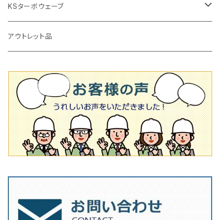
かくはん機
通常品
吸着盤
125mm（5インチ）
105mm（4インチ）
KSターボウェーブ
タイル施工用シューズ
ディスクグラインダー
ビス穴付き
通常品
その他
150ｍｍ（6インチ）
125mm（5インチ）
105mm（4インチ）
アウトレット品
吸着盤
その他
オフセットタイプ（ハットタイプ
ビス穴付き
シューズ
180mm（7インチ）
150mm（6インチ）
125mm（5インチ）
タイル針
オフセットタイプ（ハットタイプ
タイル針
205ｍｍ（8インチ）
180mm（7インチ）
150ｍｍ（6インチ）
その他
230mm（9インチ）
205mm（8インチ）
180ｍｍ（7インチ）
230mm（9インチ）
205mm（8インチ）
230ｍｍ（9インチ）