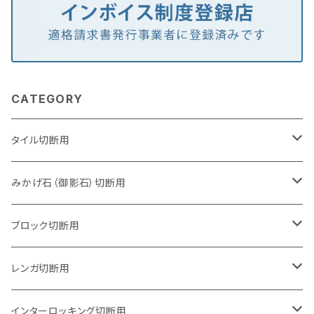
CATEGORY
タイル切断用
105mm（4インチ）
みかげ石（御影石）切断用
125mm（5インチ）
105mm（4インチ）
ブロック切断用
グラインダー取付用
セグメントタイプ
125mm（5インチ）
105mm（4インチ）
レンガ切断用
石井超硬電動切断機 取付用
セグメントタイプ（ビス穴付き
セグメントタイプ
セグメントタイプ
150mm（6インチ）
125mm（5インチ）
105mm（4インチ）
インターロッキング切断用