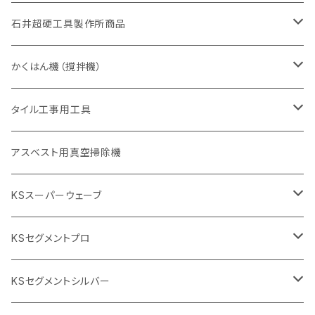
405mm（16インチ）
砥石（補強綱入り
355mm（14インチ）
セグメント（特殊凸凹加工チップ
埋設鋳鉄管工事対応タイプ
355mm（14インチ）
一般道路カッター用
セグメントタイプ
一般道路カッター用
305mm（12インチ）
アスファルト切断用
非金属用
石井超硬工具製作所商品
455mm（18インチ）
405mm（16インチ）
砥石（補強綱入り
砥石（補強綱入り
セグメント（特殊凸凹加工チップ
355mm（14インチ）
一般道路カッター用
305mm（12インチ）
押し切り（タイル切断機）
かくはん機（撹拌機）
455mm（18インチ）
埋設鋳鉄管工事対応タイプ
355mm（14インチ）
本体
電動切断機
本体
タイル工事用工具
砥石（補強綱入り
替え刃
本体
低速回転
ブリック＆ブロック用切断機
付属品
手動工具
アスベスト用真空掃除機
交換部品など
ダイヤモンドホイール
高速回転
撹拌羽根
押し切り（手動切断機
穴あけ用工具
電動工具
KSスーパーウェーブ
2段変速
撹拌軸
押し切り替え刃（手動切断機替え刃
電動切断機
タイルニッパー
105mm（4インチ）
KSセグメントプロ
鏝（こて
タイルパッチ（ビブラート
プロ用鏝（こて）
125ｍｍ（5インチ）
105mm（4インチ）
KSセグメントシルバー
タイルニッパー