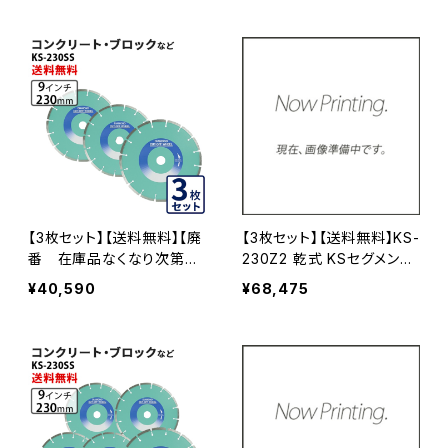
ックなどの切断 ダイヤモン
ンドカッター 刃 ks-230z2
ドカッター 刃 ダイヤセグメ
ント(ks-230ss)
【3枚セット】【送料無料】【廃
【3枚セット】【送料無料】KS-
番 在庫品なくなり次第終
230Z2 乾式 KSセグメント
了】KSセグメントシルバー K
ゼットツー 9インチ 230mm
¥40,590
¥68,475
S-230SS 9インチ コンクリ
コンクリート・ブロックなど
ート、ブロックなど (ks-230
の切断 ダイヤモンドカッタ
ss-03)
ー 刃 ダイヤセグメント ks-
230z2 KS-230Z2-03