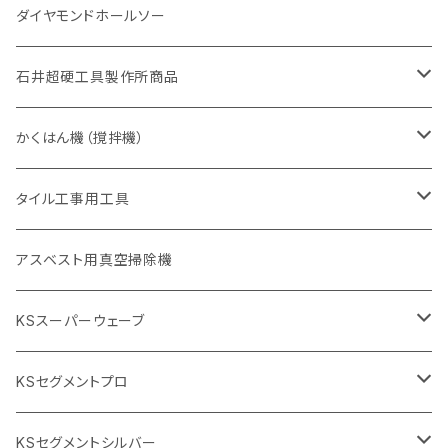
355mm（14インチ）
埋設鋳鉄管工事対応タイプ
一般道路カッター用
埋設鋳鉄管工事対応タイプ
305mm（12インチ）
セグメント
セグメントタイプ
セグメントタイプ
305mm（12インチ）
アスファルト切断用
ヒューム管・U字溝切断用
アスファルト切断用
U型チップ
125mm（5インチ）
金属用
ダイヤモンドホールソー
405mm（16インチ）
砥石（補強綱入り
355mm（14インチ）
セグメント（特殊凸凹加工チップ
埋設鋳鉄管工事対応タイプ
355mm（14インチ）
一般道路カッター用
セグメントタイプ
一般道路カッター用
305mm（12インチ）
アスファルト切断用
非金属用
石井超硬工具製作所商品
455mm（18インチ）
405mm（16インチ）
砥石（補強綱入り
砥石（補強綱入り
セグメント（特殊凸凹加工チップ
355mm（14インチ）
一般道路カッター用
305mm（12インチ）
押し切り（タイル切断機）
かくはん機（撹拌機）
455mm（18インチ）
埋設鋳鉄管工事対応タイプ
355mm（14インチ）
本体
電動切断機
本体
タイル工事用工具
砥石（補強綱入り
替え刃
本体
低速回転
ブリック＆ブロック用切断機
付属品
手動工具
アスベスト用真空掃除機
交換部品など
ダイヤモンドホイール
高速回転
撹拌羽根
押し切り（手動切断機
穴あけ用工具
電動工具
KSスーパーウェーブ
2段変速
撹拌軸
押し切り替え刃（手動切断機替え刃
電動切断機
タイルニッパー
105mm（4インチ）
KSセグメントプロ
鏝（こて
タイルパッチ（ビブラート
プロ用鏝（こて）
125ｍｍ（5インチ）
105mm（4インチ）
KSセグメントシルバー