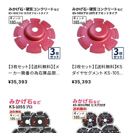
メント ダイヤモンドカッター
ダイヤセグメント ダイヤモン
刃 (ks-105spro-03)
ドカッター 刃 ビス3個付属
(ks-105spro-b) KS-105S
PRO-B-03
【3枚セット】【送料無料】【メ
【3枚セット】【送料無料】KS
ーカー廃番の為在庫品限
ダイヤセグメント KS-105S
り】KSダイヤセグメント KS-
プロ 20穴 内径20mm オフ
¥35,393
¥35,393
105Sプロ 15穴 内径15mm
セットタイプ(ハットタイプ)
オフセットタイプ(ハットタイ
(ks-105spro-of20) ダイ
プ) (ks-105spro-of15) ダ
ヤモンドカッター 刃キワ切
イヤモンドカッター 刃キワ
り コーナーカット 水平切断
切り コーナーカット 水平切
KS-105SPRO-OF20-03
断 KS-105SPRO-OF15-0
3