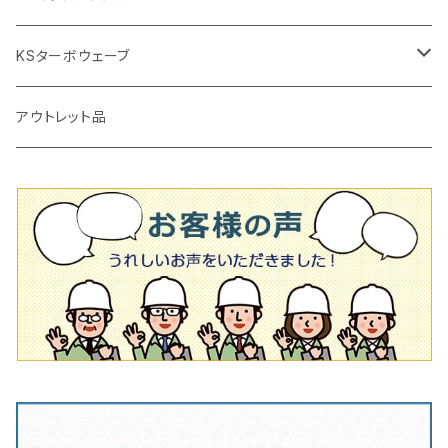
タイルニッパー
かくはん機
通常品
吸着盤
125mm（5インチ）
105mm（4インチ）
KSターボウェーブ
タイル施工用シューズ
ディスクグラインダー
ビス穴付き
通常品
その他
150ｍｍ（6インチ）
125mm（5インチ）
105mm（4インチ）
アウトレット品
吸着盤
その他
オフセットタイプ（ハットタイプ
ビス穴付き
シューズ
180mm（7インチ）
150mm（6インチ）
125mm（5インチ）
タイル針
オフセットタイプ（ハットタイプ
タイル針
205ｍｍ（8インチ）
180mm（7インチ）
150ｍｍ（6インチ）
その他
230mm（9インチ）
205mm（8インチ）
180ｍｍ（7インチ）
230mm（9インチ）
205mm（8インチ）
230ｍｍ（9インチ）