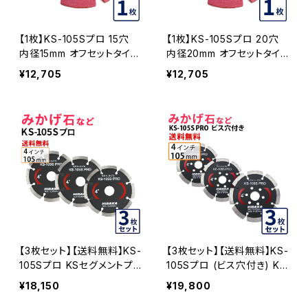
【1枚】KS-105Sプロ 15穴
【1枚】KS-105Sプロ 20穴
内径15mm オフセットタイプ
内径20mm オフセットタイ
(ハットタイプ) KSダイヤセ
プ(ハットタイプ) KSダイヤ
¥12,705
¥12,705
グメント (ks-105spro-of1
セグメント (ks-105spro-o
5) ダイヤモンドカッター 刃
f20) ダイヤモンドカッター
キワ切り コーナーカット 水
刃キワ切り コーナーカット
平切断 KS-105SPRO-OF1
水平切断 KS-105SPRO-O
5
F20
【3枚セット】【送料無料】KS-
【3枚セット】【送料無料】KS-
105Sプロ KSセグメントプ
105Sプロ (ビス穴付き) KS
ロ 4インチ 105mm みかげ
セグメントプロ 4インチ 105
¥18,150
¥19,800
石などの切断用 ダイヤセグ
mm みかげ石などの切断用