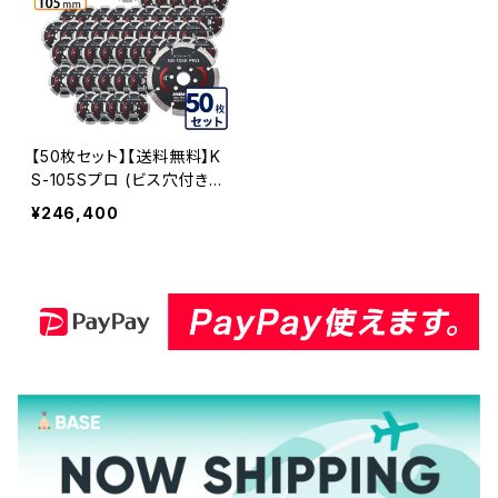
【50枚セット】【送料無料】K
S-105Sプロ (ビス穴付き)
KSセグメントプロ 4インチ 1
¥246,400
05mm みかげ石などの切
断用 ダイヤセグメント ダイ
ヤモンドカッター 刃 ビス3
個付属 (ks-105spro-b) K
S-105SPRO-B-50