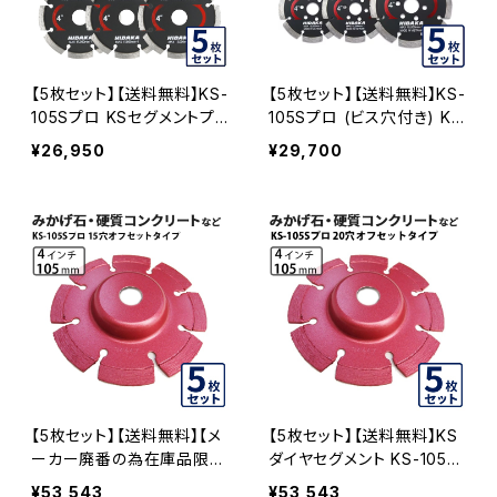
【5枚セット】【送料無料】KS-
【5枚セット】【送料無料】KS-
105Sプロ KSセグメントプ
105Sプロ (ビス穴付き) KS
ロ 4インチ 105mm みかげ
セグメントプロ 4インチ 105
¥26,950
¥29,700
石などの切断用 ダイヤセグ
mm みかげ石などの切断用
メント ダイヤモンドカッター
ダイヤセグメント ダイヤモン
刃 (ks-105spro-05)
ドカッター 刃 ビス3個付属
(ks-105spro-b) KS-105S
PRO-B-05
【5枚セット】【送料無料】【メ
【5枚セット】【送料無料】KS
ーカー廃番の為在庫品限
ダイヤセグメント KS-105S
り】KSダイヤセグメント KS-
プロ 20穴 内径20mm オフ
¥53,543
¥53,543