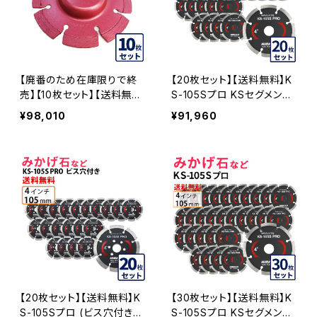
【廃番のため在庫限りで終
【20枚セット】【送料無料】K
売】【10枚セット】【送料無
S-105Sプロ KSセグメント
料】KSダイヤセグメント KS
プロ 4インチ 105mm みか
¥98,010
¥91,960
-105Sプロ 20穴 内径20m
げ石などの切断用 ダイヤセ
m オフセットタイプ(ハットタ
グメント ダイヤモンドカッタ
イプ) (ks-105spro-of20)
ー 刃 (ks-105spro-20)
ダイヤモンドカッター 刃キ
ワ切り コーナーカット 水平
切断 KS-105SPRO-OF20
-10
【20枚セット】【送料無料】K
【30枚セット】【送料無料】K
S-105Sプロ (ビス穴付き)
S-105Sプロ KSセグメント