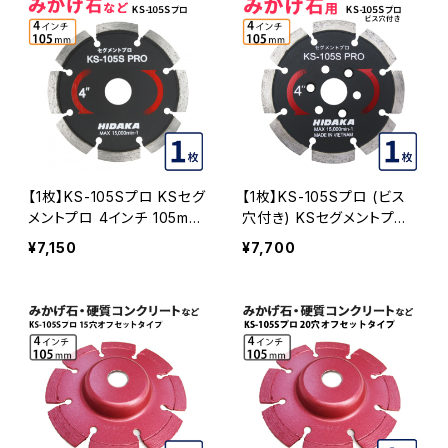
-trial)
刃 ビス3個付属(ks-105spr
o-b-trial)
【1枚】KS-105Sプロ KSセグ
【1枚】KS-105Sプロ (ビス
メントプロ 4インチ 105mm
穴付き) KSセグメントプロ
みかげ石などの切断用 ダイ
4インチ 105mm みかげ石
¥7,150
¥7,700
ヤセグメント ダイヤモンドカ
などの切断用 ダイヤセグメ
ッター 刃 (ks-105spro)
ント ダイヤモンドカッター
刃 ビス3個付属 (ks-105sp
ro-b) KS-105SPRO-B