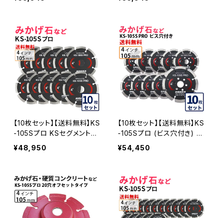
105Sプロ 15穴 内径15mm
セットタイプ(ハットタイプ)
オフセットタイプ(ハットタイ
(ks-105spro-of20) ダイ
プ) (ks-105spro-of15) ダ
ヤモンドカッター 刃キワ切
イヤモンドカッター 刃キワ
り コーナーカット 水平切断
切り コーナーカット 水平切
KS-105SPRO-OF20-05
断 KS-105SPRO-OF15-0
5
【10枚セット】【送料無料】KS
【10枚セット】【送料無料】KS
-105Sプロ KSセグメントプ
-105Sプロ (ビス穴付き) K
ロ 4インチ 105mm みかげ
Sセグメントプロ 4インチ 10
¥48,950
¥54,450
石などの切断用 ダイヤセグ
5mm みかげ石などの切断
メント ダイヤモンドカッター
用 ダイヤセグメント ダイヤ
刃 (ks-105spro-10)
モンドカッター 刃 ビス3個
付属 (ks-105spro-b) KS-
105SPRO-B-10